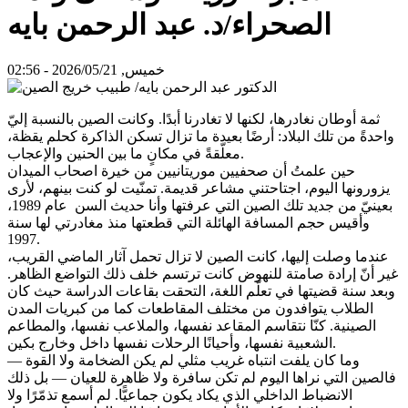
الصحراء/د. عبد الرحمن بايه
خميس, 2026/05/21 - 02:56
ثمة أوطان نغادرها، لكنها لا تغادرنا أبدًا. وكانت الصين بالنسبة إليّ
واحدةً من تلك البلاد: أرضًا بعيدة ما تزال تسكن الذاكرة كحلم يقظة،
معلّقةً في مكانٍ ما بين الحنين والإعجاب.
حين علمتُ أن صحفيين موريتانيين من خيرة اصحاب الميدان
يزورونها اليوم، اجتاحتني مشاعر قديمة. تمنّيت لو كنت بينهم، لأرى
بعينيّ من جديد تلك الصين التي عرفتها وأنا حديث السن عام 1989،
وأقيس حجم المسافة الهائلة التي قطعتها منذ مغادرتي لها سنة
1997.
عندما وصلت إليها، كانت الصين لا تزال تحمل آثار الماضي القريب،
غير أنّ إرادة صامتة للنهوض كانت ترتسم خلف ذلك التواضع الظاهر.
وبعد سنة قضيتها في تعلّم اللغة، التحقت بقاعات الدراسة حيث كان
الطلاب يتوافدون من مختلف المقاطعات كما من كبريات المدن
الصينية. كنّا نتقاسم المقاعد نفسها، والملاعب نفسها، والمطاعم
الشعبية نفسها، وأحيانًا الرحلات نفسها داخل وخارج بكين.
وما كان يلفت انتباه غريب مثلي لم يكن الضخامة ولا القوة —
فالصين التي نراها اليوم لم تكن سافرة ولا ظاهرة للعيان — بل ذلك
الانضباط الداخلي الذي يكاد يكون جماعيًّا. لم أسمع تذمّرًا ولا