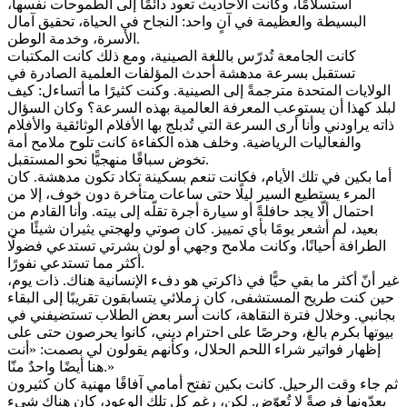
استسلامًا، وكانت الأحاديث تعود دائمًا إلى الطموحات نفسها،
البسيطة والعظيمة في آنٍ واحد: النجاح في الحياة، تحقيق آمال
الأسرة، وخدمة الوطن.
كانت الجامعة تُدرّس باللغة الصينية، ومع ذلك كانت المكتبات
تستقبل بسرعة مدهشة أحدث المؤلفات العلمية الصادرة في
الولايات المتحدة مترجمةً إلى الصينية. وكنت كثيرًا ما أتساءل: كيف
لبلد كهذا أن يستوعب المعرفة العالمية بهذه السرعة؟ وكان السؤال
ذاته يراودني وأنا أرى السرعة التي تُدبلج بها الأفلام الوثائقية والأفلام
والفعاليات الرياضية. وخلف هذه الكفاءة كانت تلوح ملامح أمة
تخوض سباقًا منهجيًّا نحو المستقبل.
أما بكين في تلك الأيام، فكانت تنعم بسكينة تكاد تكون مدهشة. كان
المرء يستطيع السير ليلًا حتى ساعات متأخرة دون خوف، إلا من
احتمال ألّا يجد حافلةً أو سيارة أجرة تقلّه إلى بيته. وأنا القادم من
بعيد، لم أشعر يومًا بأي تمييز. كان صوتي ولهجتي يثيران شيئًا من
الطرافة أحيانًا، وكانت ملامح وجهي أو لون بشرتي تستدعي فضولًا
أكثر مما تستدعي نفورًا.
غير أنّ أكثر ما بقي حيًّا في ذاكرتي هو دفء الإنسانية هناك. ذات يوم،
حين كنت طريح المستشفى، كان زملائي يتسابقون تقريبًا إلى البقاء
بجانبي. وخلال فترة النقاهة، كانت أسر بعض الطلاب تستضيفني في
بيوتها بكرم بالغ، وحرصًا على احترام ديني، كانوا يحرصون حتى على
إظهار فواتير شراء اللحم الحلال، وكأنهم يقولون لي بصمت: «أنت
هنا أيضًا واحدٌ منّا.»
ثم جاء وقت الرحيل. كانت بكين تفتح أمامي آفاقًا مهنية كان كثيرون
يعدّونها فرصةً لا تُعوّض. لكن، رغم كل تلك الوعود، كان هناك شيء