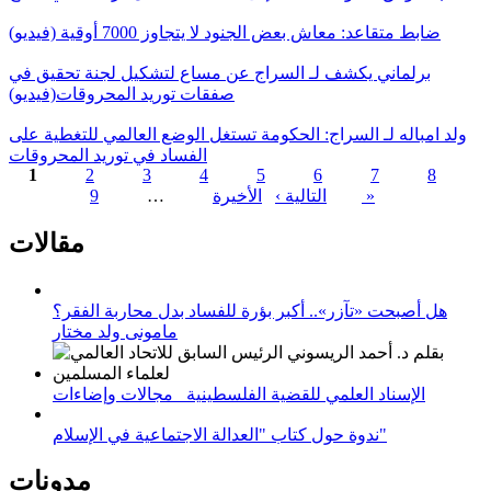
ضابط متقاعد: معاش بعض الجنود لا يتجاوز 7000 أوقية (فيديو)
برلماني يكشف لـ السراج عن مساع لتشكيل لجنة تحقيق في
صفقات توريد المحروقات(فيديو)
ولد امباله لـ السراج: الحكومة تستغل الوضع العالمي للتغطية على
الفساد في توريد المحروقات
1
2
3
4
5
6
7
8
الأخيرة »
التالية ›
…
9
الصفحات
مقالات
هل أصبحت «تآزر».. أكبر بؤرة للفساد بدل محاربة الفقر؟
مامونى ولد مختار
الإسناد العلمي للقضية الفلسطينية_ مجالات وإضاءات
ندوة حول كتاب "العدالة الاجتماعية في الإسلام"
مدونات