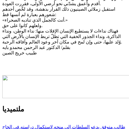
أقدم وأعمق يشدّني نحو أرضي الأولى، فقررت العودة.
استقبل زملائي الصينيون ذلك القرار بدهشة، وقد لخّص أحدهم
شعورهم بعبارة لم أنسها قط:
«أنت كالجمل الذي تناديه الصحراء.»
ولعلهم كانوا على حق.
فهناك نداءات لا يستطيع الإنسان الإفلات منها: نداء الوطن، ونداء
الذاكرة، ونداء الجذور الخفية التي تظلّ تربط الإنسان بالأرض التي
وُلد عليها، حتى وإن لمح في مكان آخر وعود العالم وآفاقه الرحبة.
بقلم/ الدكتور عبد الرحمن محمدو بايه
طبيب خريج الصين
ملتميديا
طالب متوفق يدعو السلطات إلى منحه لاستكمال دراسته في الخاج