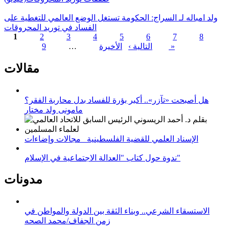
ولد امباله لـ السراج: الحكومة تستغل الوضع العالمي للتغطية على
الفساد في توريد المحروقات
1
2
3
4
5
6
7
8
الأخيرة »
التالية ›
…
9
الصفحات
مقالات
هل أصبحت «تآزر».. أكبر بؤرة للفساد بدل محاربة الفقر؟
مامونى ولد مختار
الإسناد العلمي للقضية الفلسطينية_ مجالات وإضاءات
ندوة حول كتاب "العدالة الاجتماعية في الإسلام"
مدونات
الاستسقاء الشرعي.. وبناء الثقة بين الدولة والمواطن في
زمن الجفاف/محمد الصحه