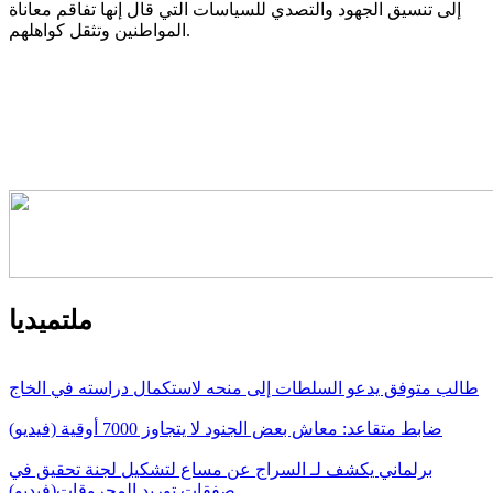
إلى تنسيق الجهود والتصدي للسياسات التي قال إنها تفاقم معاناة
المواطنين وتثقل كواهلهم.
ملتميديا
طالب متوفق يدعو السلطات إلى منحه لاستكمال دراسته في الخاج
ضابط متقاعد: معاش بعض الجنود لا يتجاوز 7000 أوقية (فيديو)
برلماني يكشف لـ السراج عن مساع لتشكيل لجنة تحقيق في
صفقات توريد المحروقات(فيديو)