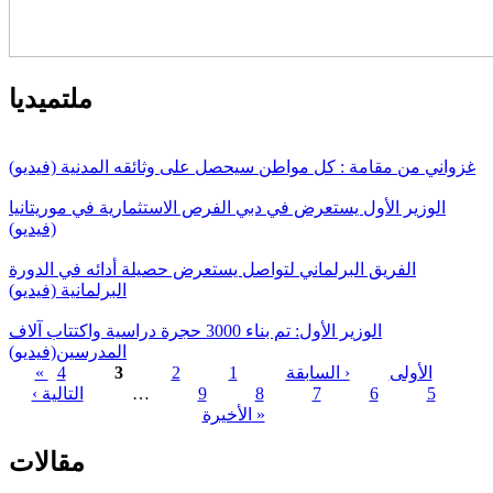
ملتميديا
غزواني من مقامة : كل مواطن سيحصل على وثائقه المدنية (فيديو)
الوزير الأول يستعرض في دبي الفرص الاستثمارية في موريتانيا
(فيديو)
الفريق البرلماني لتواصل يستعرض حصيلة أدائه في الدورة
البرلمانية (فيديو)
الوزير الأول: تم بناء 3000 حجرة دراسية واكتتاب آلاف
المدرسين(فيديو)
« الأولى
‹ السابقة
1
2
3
4
5
6
7
8
9
…
التالية ›
الصفحات
الأخيرة »
مقالات