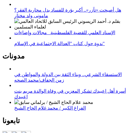
هل أصبحت «تآزر».. أكبر بؤرة للفساد بدل محاربة الفقر؟
مامونى ولد مختار
الإسناد العلمي للقضية الفلسطينية_ مجالات وإضاءات
ندوة حول كتاب "العدالة الاجتماعية في الإسلام"
مدونات
الاستسقاء الشرعي.. وبناء الثقة بين الدولة والمواطن في
زمن الجفاف/محمد الصحه
أسرة أهل اعبيدك تشكر المعزين في وفاة الوالدة مريم بنت
اعبيدك
الفراغ الكبير / محمد غلام الحاج الشيخ
تابعونا