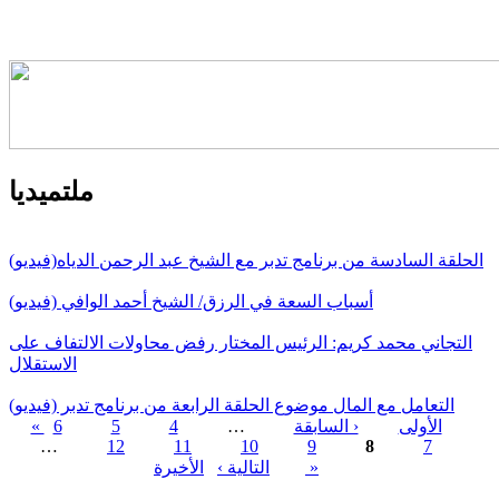
ملتميديا
الحلقة السادسة من برنامج تدبر مع الشيخ عبد الرحمن الدياه(فيديو)
أسباب السعة في الرزق/ الشيخ أحمد الوافي (فيديو)
التجاني محمد كريم: الرئيس المختار رفض محاولات الالتفاف على
الاستقلال
التعامل مع المال موضوع الحلقة الرابعة من برنامج تدبر (فيديو)
« الأولى
‹ السابقة
…
4
5
6
…
12
11
10
9
8
7
الصفحات
الأخيرة »
التالية ›