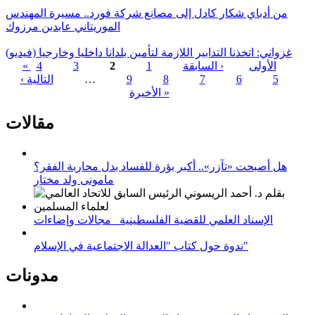
من أدباي شكار كادل إلى مصانع شركة فورد.. مسيرة المهندس
الموريتاني عابدين مرزوك
غزواني: اتخذنا التدابير اللازمة لتأمين بلدانا داخليا وخارجيا (فيديو)
« الأولى
‹ السابقة
1
2
3
4
5
6
7
8
9
…
التالية ›
الصفحات
الأخيرة »
مقالات
هل أصبحت «تآزر».. أكبر بؤرة للفساد بدل محاربة الفقر؟
مامونى ولد مختار
الإسناد العلمي للقضية الفلسطينية_ مجالات وإضاءات
ندوة حول كتاب "العدالة الاجتماعية في الإسلام"
مدونات