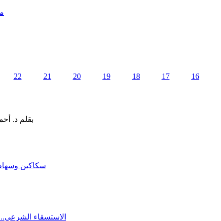
مد
22
21
20
19
18
17
16
سكاكين وسهام ا
الاستسقاء الشرعي.. 