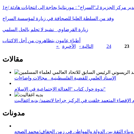
ير مركز الجزيرة لـ"السراج" : موريتانيا بحاجة إلى انتخابات هادئة /ج1
وفد من السلطة العليا للصحافة في زيارة لمؤسسة السراج
زيارة القرضاوي_ نشيد لا تحلم بالحل السلمي
أطباء عامون يتظاهرون من أجل الاكتتاب
23
24
التالية ›
الصفحات
مقالات
الإسناد العلمي للقضية الفلسطينية_ مجالات وإضاءات
ندوة حول كتاب "العدالة الاجتماعية في الإسلام"
لإقصاء المتعمد خلفت في الركيز جراحا لاتضمد/ بديه اغفاليت
مدونات
وبناء الثقة بين الدولة والمواطن في زمن الجفاف/محمد الصحه