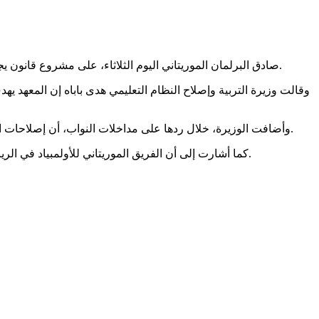
صادق البرلمان الموريتاني اليوم الثلاثاء، على مشروع قانون يجيز المصادقة على اتفاقية إنشاء المعهد الإقليمي للتعليم في الساحل (إيدوساحل)، الموقعة بين موريتانيا وتشاد في نواكشوط خلال يوليو 2025.
وقالت وزيرة التربية وإصلاح النظام التعليمي هدى باباه إن المعهد ي
وأضافت الوزيرة، خلال ردها على مداخلات النواب، أن إصلاحات المنظومة التربوية خلال السنوات الماضية شملت مراجعة المناهج، وتطوير تكوين المعلمين، وتعزيز الحكامة، وتوسيع فرص الولوج إلى التعليم.
كما أشارت إلى أن الفريق الموريتاني للأولمبياد في الرياضيات أحرز سبع ميداليات في الدورة الثالثة والثلاثين للأولمبياد الإفريقي للرياضيات، معتبرة ذلك من مؤشرات تطور أداء المنظومة التعليمية.