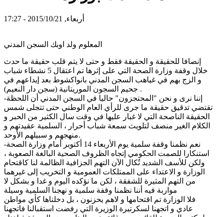
أربعاء, 2015/10/21 - 17:27
المعلوم ولد اوبك السجن المدني
إنصافا للحقيقة و الحقيقة فقط و حتى لا يتم قلب حقيقة ما حدث
خلال وقفة وزارة الصحة التي على إثرها تم اعتقال 5 نشطاء شباب
و الزج بهم في غياهب السجن المدني بانواكشوط بعد إيداعهم في
جحيم السجون الموريتانية (سجن دار النعيم) .
-إننا نرى و نحن "المحتجزون" حاليا في السجن المدني أن اللحظة
تقتضي تدقيق حقيقة ما جرى للرأي العام الوطني حتى تتجلى شمس
الحقيقة الناصحة التي لا غبار عليها في وقت سال الكثير من الحبر و
الكلام الغير منصف لتلويث سمعة شباب أحرار ، السلمية عقيدتهم و
منهجهم و سبيلهم الأوحد.
-نعم نظمنا وقفة سلمية يوم الأربعاء 14 أكتوبر أمام وزارة الصحة
استنكارا للصمت الحكومي إتجاه الظروف الصحية البالغة الصعوبة ،
ولكن للأسف الشديد تُكال الآن التهم الجزافية الظالمة لنا كاقتحام
الوزارة و الاعتداء على الممتلكات العمومية و التخريب إلى غيرهما
من التهم المثيرة للشفقة ، لكن ما نؤكده اليوم و غدا و بشكل لا
مواربة فيه أننا نظمنا وقفة سلمية و نهجنا السلمية وسيلة
فلا الوزارة تم اقتحامها و لاهم يحزنون ، بل دخلناها كأي مواطن
عادي و اتجهنا لسكرتيرة الوزيرة التي رفضت استقبالنا فاتجهنا