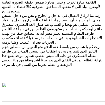
القاتمة ضارة تخرب و تدمر محاولا طمس حقيقة الصورة العامة
لأوضاع البلد التي لا تخفيها المساحيق الظرفية كالاختطاف ، القمع،
السجون...الخ
رسالتنا لرفاق النضال في الداخل و الخارج و نحن من داخل السجن
المدني بانواكشوط أن السجن زادنا قناعة و الشارع هو الحل و الخيار
النضالي السلمي هو نهجنا و الشباب هم صناع الغد التغييري المشرق
، انتم لوحدكم يا شباب من ستهزمون النظام الورقي ، و اعتقالنا من
طرف النظام المستبد تعبير معبر أنه بدأ يتضايق خنقا من لهيب
الاحتجاجات الشبابية و بدأ في مسعاه القذر ساعيا لاختطاف مكسب
الحريات بعد ان اغتصب وطنا برمته .
لوحدكم يا شباب من باستطاعته الدفع نحو التغيير من منطلق حجم
التأثير الذي تتميزون به ، و اعتقالنا في السجن المدني من طرف
النظام العسكري هو بداية التأسيس لقطب شبابي موحد يضع حدا
لنهاية النظام الورقي القائم الذي يعد وباءا أشد وطأة من وباء الحمى
النزيفية و أعظم تخريبا من السيل في بلد ينزف .