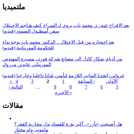
ملتميديا
بعد الإفراج عنه.. د. محمد باب يروي لـ السراج كيف هـاجم الاحـتلال
سفن أسطـول الصمود (فيديو)
بعد احتجازه من قبل الاحتلال .. الدكتور محمد باب يوجه نداء
للحكومة الموريتانية (فيديو)
من أدباي شكار كادل إلى مصانع شركة فورد.. مسيرة المهندس
الموريتاني عابدين مرزوك
غزواني: اتخذنا التدابير اللازمة لتأمين بلدانا داخليا وخارجيا (فيديو)
« الأولى
‹ السابقة
1
2
3
4
5
6
7
8
9
…
التالية ›
الصفحات
الأخيرة »
مقالات
هل أصبحت «تآزر».. أكبر بؤرة للفساد بدل محاربة الفقر؟
مامونى ولد مختار