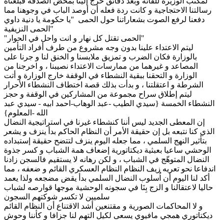
لمكتب الوزيرة للقائه وبعد دقائق خرج إلينا بمحض الصدفة فبلغناه
رسالتنا الاحتجاجية و كانت ردة فعله أن أوصد الباب في وجوهنا مما
دفعنا لرفع الصوت بشعاراتنا حول الحمى "يا حكومة يا دنية داوي
الحمى النزيفية"
"الحمى تقتل كل نهار و انت واحل في الحوار"
ليتم الاعتداء علينا بدون وجه مشروع من طرف أفراد التأمين
بالوزارة فكان الضرب و تمزيق ملابسنا و الخنق لنا و جرنا على
المصاعد و غيرهما من ممارسات الاعتداء نصيبنا ، و اخرجنا من
الوزارة و التحقنا ببقية النشطاء في الوقفة خارج الوزارة و أتت
الشرطة و اعتقلتنا ، و بدأت بذلك قصة اختطاف النشطاء الأحرار
ليتم إطلاق سراح مجموعة من المشاركين في الوقفة و حجز
النشطاء الخمسة {سيدي الطيب -عبد الوهاب-احمد ابيه - سيدي عبد
الله -المعلوم}
إن المعطى الجديد ليس أننا كنشطاء غيرنا في استراتيجية النضال
الذي كنا نتبعه بل إن حقيقة الأمر أن النظام الحاكم بدأ ينزف و يشعر
بتأثير النهج السلمي ، مما جعله اليوم ينزف لتتضح حقيقة إستبداده
الوحشي ساعيا بعبثية ديكتاتورية إضعاف همة الشباب و كسر جذوة
النضال المتوهّج في الشباب ، و لكن رهانه لا يستقيم فالسجن زادنا
اندفاعا نحو تعريه زيف النظام النظام العسكري القائم و ضعفه ، مما
أكد لنا اليوم أن اُسلوب النضال السلمي بدأ يقض مضجعه ولذا يعمد
حاليا لاعتقالنا و الزج بِنَا في سجونه الوحشية موجها قوارصه لشباب
سلميين لا تكسر شوكتهم السجون
و لا المحاكمات الصورية و مقتنعين أشد الاقتناع أن النظام القائم
ديكتاتوري همجي مافيوي يسعى لكيل التهم لنا جزافا و كأننا وحوش