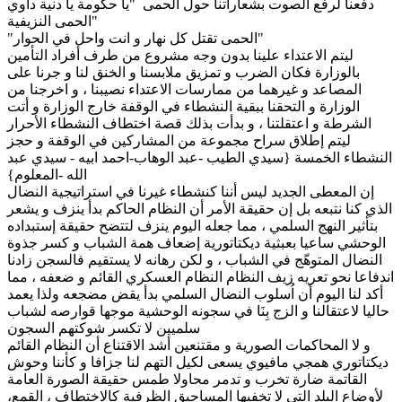
دفعنا لرفع الصوت بشعاراتنا حول الحمى "يا حكومة يا دنية داوي
الحمى النزيفية"
"الحمى تقتل كل نهار و انت واحل في الحوار"
ليتم الاعتداء علينا بدون وجه مشروع من طرف أفراد التأمين
بالوزارة فكان الضرب و تمزيق ملابسنا و الخنق لنا و جرنا على
المصاعد و غيرهما من ممارسات الاعتداء نصيبنا ، و اخرجنا من
الوزارة و التحقنا ببقية النشطاء في الوقفة خارج الوزارة و أتت
الشرطة و اعتقلتنا ، و بدأت بذلك قصة اختطاف النشطاء الأحرار
ليتم إطلاق سراح مجموعة من المشاركين في الوقفة و حجز
النشطاء الخمسة {سيدي الطيب -عبد الوهاب-احمد ابيه - سيدي عبد
الله -المعلوم}
إن المعطى الجديد ليس أننا كنشطاء غيرنا في استراتيجية النضال
الذي كنا نتبعه بل إن حقيقة الأمر أن النظام الحاكم بدأ ينزف و يشعر
بتأثير النهج السلمي ، مما جعله اليوم ينزف لتتضح حقيقة إستبداده
الوحشي ساعيا بعبثية ديكتاتورية إضعاف همة الشباب و كسر جذوة
النضال المتوهّج في الشباب ، و لكن رهانه لا يستقيم فالسجن زادنا
اندفاعا نحو تعريه زيف النظام النظام العسكري القائم و ضعفه ، مما
أكد لنا اليوم أن اُسلوب النضال السلمي بدأ يقض مضجعه ولذا يعمد
حاليا لاعتقالنا و الزج بِنَا في سجونه الوحشية موجها قوارصه لشباب
سلميين لا تكسر شوكتهم السجون
و لا المحاكمات الصورية و مقتنعين أشد الاقتناع أن النظام القائم
ديكتاتوري همجي مافيوي يسعى لكيل التهم لنا جزافا و كأننا وحوش
القاتمة ضارة تخرب و تدمر محاولا طمس حقيقة الصورة العامة
لأوضاع البلد التي لا تخفيها المساحيق الظرفية كالاختطاف ، القمع،