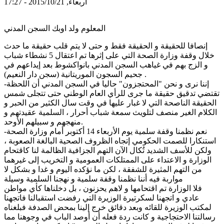
أربعاء, 2015/10/21 - 17:27
المعلوم ولد اوبك السجن المدني
إنصافا للحقيقة و الحقيقة فقط و حتى لا يتم قلب حقيقة ما حدث
خلال وقفة وزارة الصحة التي على إثرها تم اعتقال 5 نشطاء شباب
و الزج بهم في غياهب السجن المدني بانواكشوط بعد إيداعهم في
جحيم السجون الموريتانية (سجن دار النعيم) .
-إننا نرى و نحن "المحتجزون" حاليا في السجن المدني أن اللحظة
تقتضي تدقيق حقيقة ما جرى للرأي العام الوطني حتى تتجلى شمس
الحقيقة الناصحة التي لا غبار عليها في وقت سال الكثير من الحبر و
الكلام الغير منصف لتلويث سمعة شباب أحرار ، السلمية عقيدتهم و
منهجهم و سبيلهم الأوحد.
-نعم نظمنا وقفة سلمية يوم الأربعاء 14 أكتوبر أمام وزارة الصحة
استنكارا للصمت الحكومي إتجاه الظروف الصحية البالغة الصعوبة ،
ولكن للأسف الشديد تُكال الآن التهم الجزافية الظالمة لنا كاقتحام
الوزارة و الاعتداء على الممتلكات العمومية و التخريب إلى غيرهما
من التهم المثيرة للشفقة ، لكن ما نؤكده اليوم و غدا و بشكل لا
مواربة فيه أننا نظمنا وقفة سلمية و نهجنا السلمية وسيلة
فلا الوزارة تم اقتحامها و لاهم يحزنون ، بل دخلناها كأي مواطن
عادي و اتجهنا لسكرتيرة الوزيرة التي رفضت استقبالنا فاتجهنا
لمكتب الوزيرة للقائه وبعد دقائق خرج إلينا بمحض الصدفة فبلغناه
رسالتنا الاحتجاجية و كانت ردة فعله أن أوصد الباب في وجوهنا مما