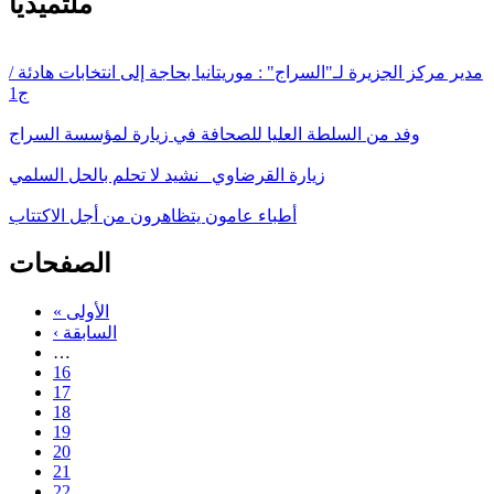
ملتميديا
مدير مركز الجزيرة لـ"السراج" : موريتانيا بحاجة إلى انتخابات هادئة /
ج1
وفد من السلطة العليا للصحافة في زيارة لمؤسسة السراج
زيارة القرضاوي_ نشيد لا تحلم بالحل السلمي
أطباء عامون يتظاهرون من أجل الاكتتاب
الصفحات
« الأولى
‹ السابقة
…
16
17
18
19
20
21
22