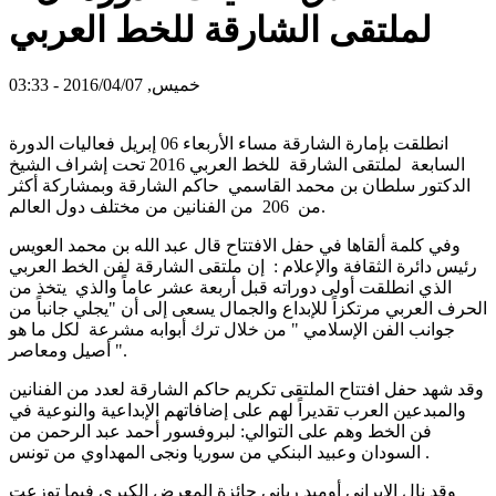
لملتقى الشارقة للخط العربي
خميس, 2016/04/07 - 03:33
انطلقت بإمارة الشارقة مساء الأربعاء 06 إبريل فعاليات الدورة
السابعة لملتقى الشارقة للخط العربي 2016 تحت إشراف الشيخ
الدكتور سلطان بن محمد القاسمي حاكم الشارقة وبمشاركة أكثر
من 206 من الفنانين من مختلف دول العالم.
وفي كلمة ألقاها في حفل الافتتاح قال عبد الله بن محمد العويس
رئيس دائرة الثقافة والإعلام : إن ملتقى الشارقة لفن الخط العربي
الذي انطلقت أولى دوراته قبل أربعة عشر عاماً والذي يتخذ من
الحرف العربي مرتكزاً للإبداع والجمال يسعى إلى أن "يجلي جانباً من
جوانب الفن الإسلامي " من خلال ترك أبوابه مشرعة لكل ما هو
أصيل ومعاصر ".
وقد شهد حفل افتتاح الملتقى تكريم حاكم الشارقة لعدد من الفنانين
والمبدعين العرب تقديراً لهم على إضافاتهم الإبداعية والنوعية في
فن الخط وهم على التوالي: لبروفسور أحمد عبد الرحمن من
السودان وعبيد البنكي من سوريا ونجى المهداوي من تونس .
وقد نال الإيراني أوميد رباني جائزة المعرض الكبرى فيما توزعت