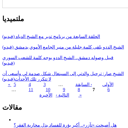
ملتميديا
الحلقة السابعة من برنامج تدبر مع الشيخ الدياه (فيديو)
الشيخ الددو يلقى كلمة جليلة من منبر الجامع الأموي بدمشق (فيدو)
قبيل وصوله دمشق.. الشيخ الددو يوجه كلمة للشعب السوري
(فيديو)
الشيخ صار: ترحيل والدتي إلى السينغال شكل صدمة لي وأسعى أن
لا تتكرر تلك الأحداث(فيديو)
« الأولى
‹ السابقة
…
3
4
5
…
11
10
9
8
7
6
الصفحات
الأخيرة »
التالية ›
مقالات
هل أصبحت «تآزر».. أكبر بؤرة للفساد بدل محاربة الفقر؟