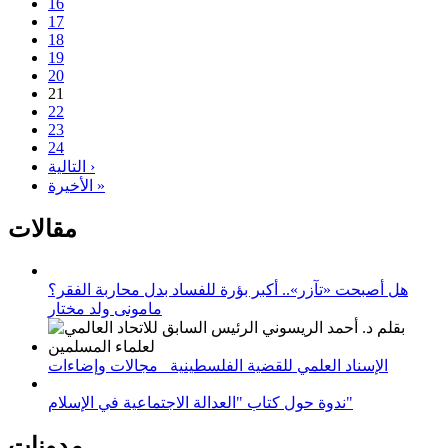
16
17
18
19
20
21
22
23
24
التالية ›
الأخيرة »
مقالات
هل أصبحت «تآزر».. أكبر بؤرة للفساد بدل محاربة الفقر؟
مامونى ولد مختار
الإسناد العلمي للقضية الفلسطينية_ مجالات وإضاءات
ندوة حول كتاب "العدالة الاجتماعية في الإسلام"
مدونات