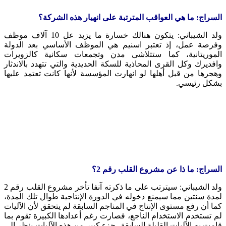
السراج: ما هي العواقب المترتبة على انهيار هذه الشركة؟
ولد الشيباني: يتكون هنالك خسارة ما يزيد عل 10 آلاف موظف
وفرصة عمل، إذ تعتبر اسنيم هي الموظف الأساسي بعد الدولة
الموريتانية، كما ستتلاشى مدن وتجمعات سكانية كالزويرات
وافديرك وكل القرى المحاذية للسكة الحديدية والتي تتهدد بالاندثار
وهجرها من قبل أهلها لو انهارت المؤسسة لأنها كانت تعتمد عليها
بشكل رئيسي.
السراج: ما ذا عن مشروع القلب رقم 2؟
ولد الشيباني: سيترتب على ما ذكرته آنفا تأخر مشروع القلب رقم 2
لمدة سنتين مما سيمنع دخوله في الدورة الإنتاجية طوال تلك المدة،
كما أن رفع مستوى الإنتاج في المناجم السابقة لم يتحقق لأن الآليات
لم تستخدم الاستخدام الناجع، فصارت رغم أعدادها الكبيرة تقوم بما
قامت به الآليات القليلة السابقة، جزء كبير من هذه الآليات ينظر إلى