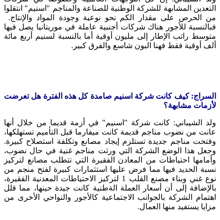
التعدين المشابهة للشركة الوطنية للصناعة والمناجم "اسنيم" انتقلوا
من الحرص على مقدار الكم نحو نوعية وجودة المواد والإنتاج.
فبالنسبة للأجور هناك شركات أجنبية عاملة في موريتانيا يصل فيها
متوسط راتب الإطار إلى مليون أوقية أما بالنسبة لسنيم أربع مائة
ألف أوقية فقط فهنا البون شاسع والفرق كبير.
السراج: كيف كانت شركة اسنيم صامدة كل هذه الفترة هل تعرضت
لأزمات مشابهة؟
ولد الشيباني: كانت شركة "اسنيم" في أزمة قديما من خلال أنها
عانت من نضوب مناجم قديمة كانت ميفارما قبل التأميم تستهلكها،
وفتحت مناجم جديدة تستلزم إيجاد مصانع وتكلفة استصلاح كبيرة.
وجعل هذا الوضع الشركة التي ورثت مناجم غنية في حال نضوب،
وأمامها احتياطات من المعادن الفقيرة التي تتطلب مصانع لتركيز
نسبة الحديد فيها مما فرض عليها استثمارات كبيرة لفتح منجم من
نوع غني وبناء مصنع القلب 1 لتركيز الاحتياطات المعدنية الفقيرة،
بالإضافة إلى أن أسعار العملة الةطنية كانت جيدة حينها، مما قلل
اهتمام الشركة بالجوانب الاجتماعية كالأجور والنواحي الأخرى من
مزايا يستفيد منها العمال.