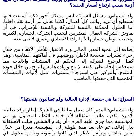
أزمة بسبب ارتفاع أسعار الحديد؟
ولد الشيباني: مشكل الشركة ليس مشكل أجور فكما أسلفت فإنها
تستطيع أن تزيد رواتب كل العمال، لكنها تعاني من أزمة ثقة داخلها،
أما الحلول الممكنة بالنسبة للشركة وبالنسبة للإضراب، هي أن
تفاوض الشركة العمال المضربين لتجنيب الشركة الخسارة الكبيرة،
وتجنيب الوطن خسارتها لأنها رافد اقتصادي وتنموي لا غنى عنه.
إضافة إلى تنحية المدير الحالي ورد الاعتبار للأطر الأكفاء من خلال
إجراء تغييرات صحيحة للأطر، ووضعهم في أماكنهم المناسبة، وهذا
كفيل لرجوع الشركة إلى التحكم في المنشئات والآليات مما
سينعكس إيجابا على تكلفة الإنتاج وزيادة هامش الربح من خلال جودة
المنتوج، والتركيز على استرجاع مستويات عمل الآليات والمنشئات
المنجمية التي حققتها بالماضي.
السراج: ما هي حقيقة الإدارة الحالية ولم تطالبون بتنحيتها؟
ولد الشيباني: المدير كان يعمل سابقا في الشركة إطارا وقد طالبته
الإدارة بتقديم طلب استقالة لأنه خالف النظم المعمول بها في
المؤسسة مما جرى عليه العرف أن يقدم الشخص طلب الاستقالة
بدل إقالته، ثم عاد بعد مدة طويلة إلى المؤسسة مديرا من خلال
تعيين مباشر، وترأس الأطر الذين كانوا يرأسونه وطالب بتخويل في