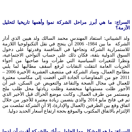
السراج: ما هي أبرز مراحل الشركة نموا وأهمها تاريخيا لتحليل
الأزمة؟
ولد الشيباني: استفاد المهندس محمد السالك ولد هيين الذي أدار
الشركة ما بين 1984- 2006 أن ينجح في نقل التكنولوجيا اللازمة
للاستمرارية الشركة ونجاحها في المنافسة وقدرتها على دخول
السوق الدولية بثقة، فكان ذلك على حساب النواحي الاجتماعية،
ونظرا للتغيرات السياسية التي طرأت وما صاحبها من أجواء
الحريات العامة انتقلت النقابات لرفع أسقف مطالبها لما يلبي
مطامح العمال، وساد الشركة في منتصف العشرية الأخيرة 2006 –
2011 جو من المفاوضات الجادة التي أفضت إلى مكاسب معتبرة
للعمال في مجال الصحة والتقاعد والتعويض عن السكن، غير أن
الأجور ظلت مستوياتها منخفضة وظلت زيادتها محل طلب ملح
ومستمر من طرف العمال، وكانت موضع الحراك قبل الأخير الذي
تم في فاتح مايو 2014 والذي يتضمن زيادة معتبرة للأجور من خلال
اتفاق وقع بين الطرفين (العمال والإدارة)، إلا أن الشركة تملصت من
الإلتزام بالاتفاق المكتوب والموقع بحجة ارتفاع أسعار الحديد دوليا.
السراج: ما هو المشكل وما الحلول برأيك والشركة أقرت أن لديها