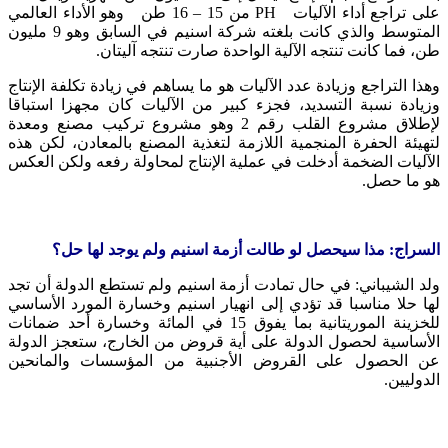
على تراجع أداء الآليات PH من 15 – 16 طن وهو الأداء العالمي
المتوسط والذي كانت بلغته شركة اسنيم في السابق وهو 9 مليون
طن، فما كانت تنتجه الآلية الواحدة صارت تنتجه آليتان.
وهذا التراجع وزيادة عدد الآليات هو ما يساهم في زيادة تكلفة الإنتاج
وزيادة نسبة التسديد، فجزء كبير من الآليات كان مجهزا استباقا
لإطلاق مشروع القلب رقم 2 وهو مشروع تركيب مصنع ومعدة
لتهيئة الحفرة المنجمية اللازمة لتغذية المصنع بالمعادن، لكن هذه
الآليات الضخمة أدخلت في عملية الإنتاج لمحاولة رفعه ولكن العكس
هو ما حصل.
السراج: مذا سيحصل لو طالت أزمة اسنيم ولم يوجد لها حل؟
ولد الشيباني: في حال تمادت أزمة اسنيم ولم تستطع الدولة أن تجد
لها حلا مناسبا قد تؤدي إلى انهيار اسنيم وخسارة المورد الأساسي
للخزينة الموريتانية بما يفوق 15 في المائة وخسارة أحد ضمانات
الأساسية لحصول الدولة على أية قروض من الخارج، ستعجز الدولة
عن الحصول على القروض الأجنبية من المؤسسات والمانحين
الدوليين.