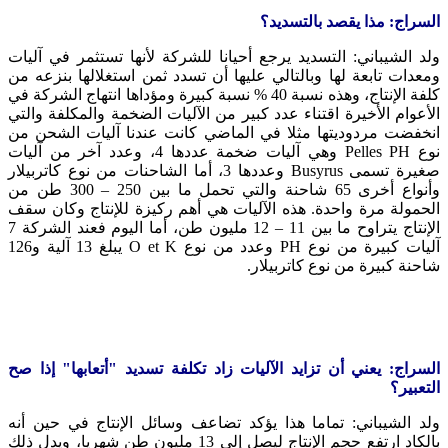
السراج: مذا يقصد بالتسديد؟
ولد الشيباني: التسديد يرجع أحيانا للشركة لأنها تستثمر في آليات
ومعدات تابعة لها وبالتالي عليها أن تسدد ثمن استغلالها بنزعه من
كلفة الإنتاج، وهذه نسبة 40 % نسبة كبيرة ومؤداها انتهاج الشركة في
الأعوام الأخيرة اقتناء عدد كبير من الآليات الضخمة والمكلفة والتي
انخفضت مردوديتها مثلا في الماضي كانت عندنا آليات الشحن من
نوع Pelles PH وهي آليات ضخمة عددها 4، وعدد آخر من آليات
صغيرة تسمى Busyrus وعددها 3، أما الشاحنات من نوع كاتربيلار
وأنواع أخرى 65 شاحنة والتي تحمل ما بين 250 – 300 طن من
الحمولة مرة واحدة. هذه الآليات هي أهم ركيزة للإنتاج وكان سقف
الإنتاج يتراوح ما بين 11 – 12 مليون طن، أما اليوم فعند الشركة 7
آليات كبيرة من نوع PH وعدد من نوع O et K يبلغ 13 آلية و126
شاحنة كبيرة من نوع كاتربيلار.
السراج: يعني أن تزايد الآليات زاد تكلفة تسديد "أتعابها" إذا صح
التعبير؟
ولد الشيباني: تماما هذا يؤكد تضاعف وسائل الإنتاج في حين أنه
بالكاد ارتفع حجم الإنتاج ليصل إلى 13 مليون طن شهريا، ويدل ذلك