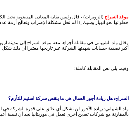
موفد السراج
(الزويرات) - قال رئيس نقابة المعادن المنضوية تحت الكو
خطواتها نحو انهيار وشيك إذا لم تحل مشكلة الإضراب وتعالج أزمة عد
وقال ولد الشيباني في مقابلة أجراها معه موفد السراج إلى مدينة ازو
أكبر تصفية حسابات شهدتها الشركة عبر تاريخها معتبرا أن ذلك شكل أ
وفيما يلي نص المقابلة كاملة:
السراج: هل زيادة أجور العمال هي ما ينقص شركة اسنيم للتأزم؟
بالمقارنة مع شركات تعدين أخرى تعمل في موريتانيا نجد أن نسبة أعباء الأجور هي 34 % من تكلفة الإنتاج، مما يظهر أن شركة اسنيم تقلص تلك النسبة بشكل كبير