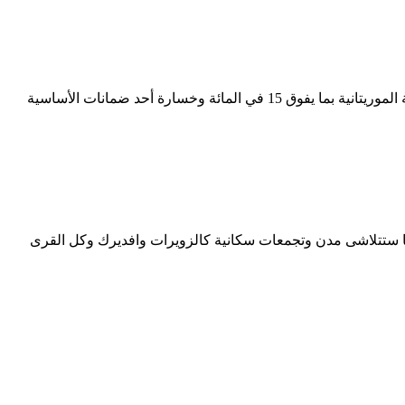
ولد الشيباني: في حال تمادت أزمة اسنيم ولم تستطع الدولة أن تجد لها حلا مناسبا قد تؤدي إلى انهيار اسنيم وخسارة المورد الأساسي للخزينة الموريتانية بما يفوق 15 في المائة وخسارة أحد ضمانات الأساسية
ولة الموريتانية، كما ستتلاشى مدن وتجمعات سكانية كالزويرات وافديرك وكل القرى