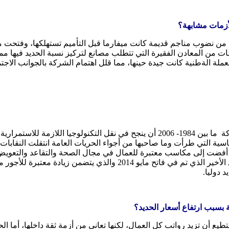
أزمات مشابهة؟
 من نضوب مناجم قديمة كانت ميفارما قبل التأميم تستهلكها، وفتحت م
 من المعادن الفقيرة التي تتطلب مصانع لتركيز نسبة الحديد فيها مم
ولد الشيباني: استفاد المهندس محمد السالك ولد هيين الذي أدار الشركة ما بين 1984- 6
اسية التي طرأت وما صاحبها من أجواء الحريات العامة انتقلت النقابا
جو من المفاوضات الجادة التي أفضت إلى مكاسب معتبرة للعمال في مجال الصحة والت
محل طلب ملح ومستمر من طرف العمال، وكانت موضع الحراك قبل الأخير الذي
 دوليا.
 بسبب ارتفاع أسعار الحديد؟
 أن تزيد رواتب كل العمال، لكنها تعاني من أزمة ثقة داخلها، أما ال