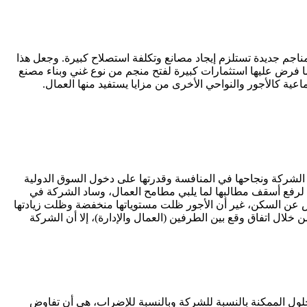
ناجم جديدة تستلزم إيجاد مصانع وتكلفة استصلاح كبيرة. وجعل هذا
ا فرض عليها استثمارات كبيرة لفتح منجم من نوع غني وبناء مصنع
200 أن ينجح في نقل التكنولوجيا اللازمة للاستمرارية الشركة ونجاحها في المنافسة وقدرتها على دخول السوق الدولية
ت لرفع أسقف مطالبها لما يلبي مطامح العمال، وساد الشركة في
قاعد والتعويض عن السكن، غير أن الأجور ظلت مستوياتها منخفضة وظلت زيادتها
 تم في فاتح مايو 2014 والذي يتضمن زيادة معتبرة للأجور من خلال اتفاق وقع بين الطرفين (العمال والإدارة)، إلا أن الشركة
حلول الممكنة بالنسبة للشركة وبالنسبة للإضراب، هي أن تفاوض