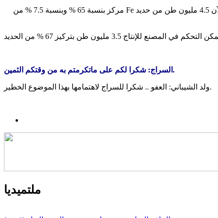
ولد الشيباني: يمكن أن ننتج أقل من الكميات السابقة ونبيعها بسعر أفضل إذا أجريت تلك التغيرات التي اعتبرتها حلولا للازمة، منجم القلب 1 الآن 4.5 مليون طن من حديد Fe مركز بنسبة 65 % وبنسبة 7.5 % من
السراج: شكرا لكم على ماتكرمتم به من وقتكم الثمين.
ولد الشيباني: العفو .. شكرا للسراج لاهتمامها بهذا الموضوع الخطير.
ملتميديا