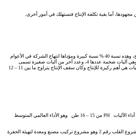
ولد الشيباني: التسديد يرجع أحيانا للشركة لأنها تستثمر في آليات ومعدات تابعة لها وبالتالي عليها أن تسدد ثمن استغلالها بنزعه من كلفة الإنتاج، وهذه نسبة 40 % نسبة كبيرة ومؤداها انتهاج الشركة في الأعوام
الأخيرة اقتناء عدد كبير من الآليات الضخمة والمكلفة والتي انخفضت مردوديتها مثلا في الماضي كانت عندنا آليات الشحن من نوع Pelles PH وهي آليات ضخمة عددها 4، وعدد آخر من آليات صغيرة تسمى
Busyrus وعددها 3، أما الشاحنات من نوع كاتربيلار وأنواع أخرى 65 شاحنة والتي تحمل ما بين 250 – 300 طن من الحمولة مرة واحدة. هذه الآليات هي أهم ركيزة للإنتاج وكان سقف الإنتاج يتراوح ما بين 11 – 12
ولد الشيباني: تماما هذا يؤكد تضاعف وسائل الإنتاج في حين أنه بالكاد ارتفع حجم الإنتاج ليصل إلى 13 مليون طن شهريا، ويدل ذلك على تراجع أداء الآليات PH من 15 – 16 طن وهو الأداء العالمي المتوسط
وهذا التراجع وزيادة عدد الآليات هو ما يساهم في زيادة تكلفة الإنتاج وزيادة نسبة التسديد، فجزء كبير من الآليات كان مجهزا استباقا لإطلاق مشروع القلب رقم 2 وهو مشروع تركيب مصنع ومعدة لتهيئة الحفرة