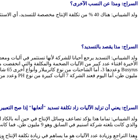
السراج: ومذا عن النسب الآخرى؟
ولد الشيباني: هناك 40 % من تكلفة الإنتاج مخصصة للتسديد، أي الاستثمار في وسائل الإنتاج والآليات التي تقوم بعملية الإنتاج والتي تستهلك من مجهودها، أما بقية تكلفة الإنتاج فتستهلك في أمور أخرى.
السراج: مذا يقصد بالتسديد؟
مليون طن، أما اليوم فعند الشركة 7 آليات كبيرة من نوع PH وعدد من نوع O et K يبلغ 13 آلية و126 شاحنة كبيرة من نوع كاتربيلار.
السراج: يعني أن تزايد الآليات زاد تكلفة تسديد "أتعابها" إذا صح التعبير
والذي كانت بلغته شركة اسنيم في السابق وهو 9 مليون طن، فما كانت تنتجه الآلية الواحدة صارت تنتجه آليتان.