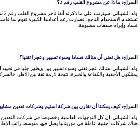
السراج: ما ذا عن مشروع القلب رقم 2؟
ولد
تستخدم الاستخدام الناجع، فصارت رغم أعدادها الكبيرة تقوم بما قامت ب
فساد وإبرام صفقات مشبوهة.
السراج: هل تعني أن هنالك فسادا وسوء تسيير وعجزا تقنيا؟
ولد الشيباني: هنالك عجز تقني وسوء تسيير بين ويظهر جليا في تحييد ا
يمتلكون الأحقية والكفاءة والخبرة، نتيجة لازمة ثقة بين الأطر، فالش
السراج: كيف يمكننا أن نقارن بين شركة اسنيم وشركات تعدين مشابه
ولد الشيباني: إن كل التوجهات العالمية وخصوصا في شركات التعدين ال
هناك شركات أجنبية عاملة في موريتانيا يصل فيها متوسط راتب الإطار إ