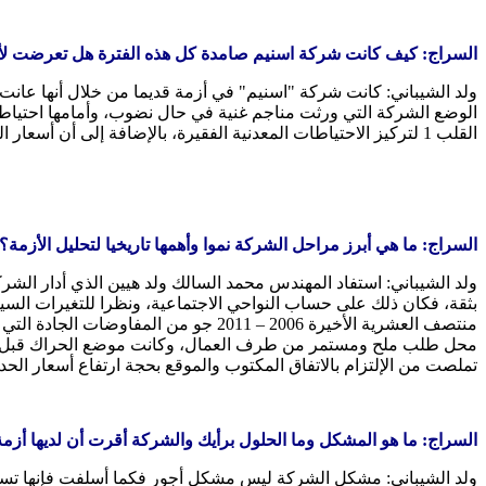
السراج: كيف كانت شركة اسنيم صامدة كل هذه الفترة هل تعرضت ل
ولد الشيباني: كانت شركة "اسنيم" في أزمة قديما من خلال أنها عانت
الوضع الشركة التي ورثت مناجم غنية في حال نضوب، وأمامها احتياطات
القلب 1 لتركيز الاحتياطات المعدنية الفقيرة، بالإضافة إلى أن أسعار العملة الةطنية كانت جيدة حينها، مما قلل اهتمام الشركة بالجوانب الاجتماعية كالأجور والنواحي الأخرى من مزايا يستفيد منها العمال.
السراج: ما هي أبرز مراحل الشركة نموا وأهمها تاريخيا لتحليل الأزمة؟
بثقة، فكان ذلك على حساب النواحي الاجتماعية، ونظرا للتغيرات السي
منتصف العشرية الأخيرة 2006 – 2011 
تملصت من الإلتزام بالاتفاق المكتوب والموقع بحجة ارتفاع أسعار الحديد
السراج: ما هو المشكل وما الحلول برأيك والشركة أقرت أن لديها أزمة
ولد الشيباني: مشكل الشركة ليس مشكل أجور فكما أسلفت فإنها تستطيع