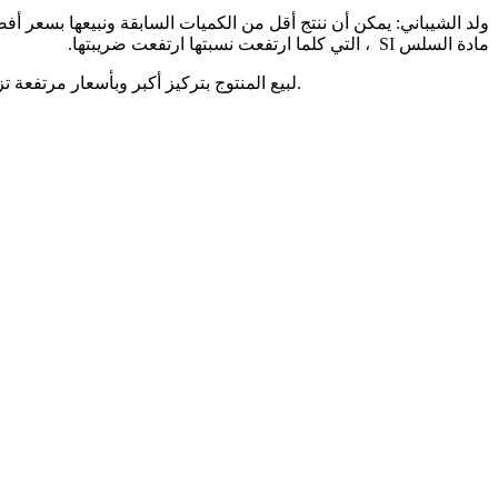
مادة السلس SI ، التي كلما ارتفعت نسبتها ارتفعت ضريبتها.
يمكن التحكم في المصنع للإنتاج 3.5 مليون طن بتركيز 67 % من الحديد Fe و3.5% من مادة السلس Si لبيع المنتوج بتركيز أكبر وبأسعار مرتفعة تزيد من الدخول وتنقص من تكلفة النقل.