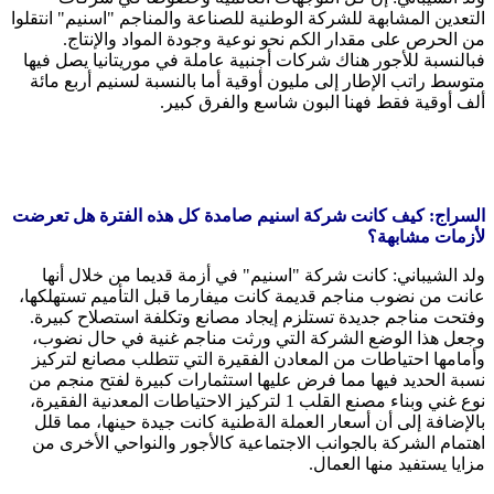
التعدين المشابهة للشركة الوطنية للصناعة والمناجم "اسنيم" انتقلوا
من الحرص على مقدار الكم نحو نوعية وجودة المواد والإنتاج.
فبالنسبة للأجور هناك شركات أجنبية عاملة في موريتانيا يصل فيها
متوسط راتب الإطار إلى مليون أوقية أما بالنسبة لسنيم أربع مائة
ألف أوقية فقط فهنا البون شاسع والفرق كبير.
السراج: كيف كانت شركة اسنيم صامدة كل هذه الفترة هل تعرضت
لأزمات مشابهة؟
ولد الشيباني: كانت شركة "اسنيم" في أزمة قديما من خلال أنها
عانت من نضوب مناجم قديمة كانت ميفارما قبل التأميم تستهلكها،
وفتحت مناجم جديدة تستلزم إيجاد مصانع وتكلفة استصلاح كبيرة.
وجعل هذا الوضع الشركة التي ورثت مناجم غنية في حال نضوب،
وأمامها احتياطات من المعادن الفقيرة التي تتطلب مصانع لتركيز
نسبة الحديد فيها مما فرض عليها استثمارات كبيرة لفتح منجم من
نوع غني وبناء مصنع القلب 1 لتركيز الاحتياطات المعدنية الفقيرة،
بالإضافة إلى أن أسعار العملة الةطنية كانت جيدة حينها، مما قلل
اهتمام الشركة بالجوانب الاجتماعية كالأجور والنواحي الأخرى من
مزايا يستفيد منها العمال.