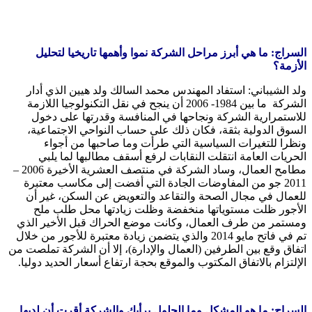
السراج: ما هي أبرز مراحل الشركة نموا وأهمها تاريخيا لتحليل
الأزمة؟
ولد الشيباني: استفاد المهندس محمد السالك ولد هيين الذي أدار
الشركة ما بين 1984- 2006 أن ينجح في نقل التكنولوجيا اللازمة
للاستمرارية الشركة ونجاحها في المنافسة وقدرتها على دخول
السوق الدولية بثقة، فكان ذلك على حساب النواحي الاجتماعية،
ونظرا للتغيرات السياسية التي طرأت وما صاحبها من أجواء
الحريات العامة انتقلت النقابات لرفع أسقف مطالبها لما يلبي
مطامح العمال، وساد الشركة في منتصف العشرية الأخيرة 2006 –
2011 جو من المفاوضات الجادة التي أفضت إلى مكاسب معتبرة
للعمال في مجال الصحة والتقاعد والتعويض عن السكن، غير أن
الأجور ظلت مستوياتها منخفضة وظلت زيادتها محل طلب ملح
ومستمر من طرف العمال، وكانت موضع الحراك قبل الأخير الذي
تم في فاتح مايو 2014 والذي يتضمن زيادة معتبرة للأجور من خلال
اتفاق وقع بين الطرفين (العمال والإدارة)، إلا أن الشركة تملصت من
الإلتزام بالاتفاق المكتوب والموقع بحجة ارتفاع أسعار الحديد دوليا.
السراج: ما هو المشكل وما الحلول برأيك والشركة أقرت أن لديها