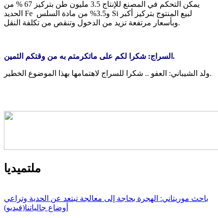
يمكن التحكم في المصنع للإنتاج 3.5 مليون طن بتركيز 67 % من
الحديد Fe و3.5% من مادة السلس Si لبيع المنتوج بتركيز أكبر
وبأسعار مرتفعة تزيد من الدخول وتنقص من تكلفة النقل.
السراج: شكرا لكم على ماتكرمتم به من وقتكم الثمين.
ولد الشيباني: العفو .. شكرا للسراج لاهتمامها بهذا الموضوع الخطير.
ملتميديا
باحث موريتاني: الهجرة بحاجة إلى معالجة تبتعد عن الحدية وتراعي
أوضاع جالياتنا(فيديو)