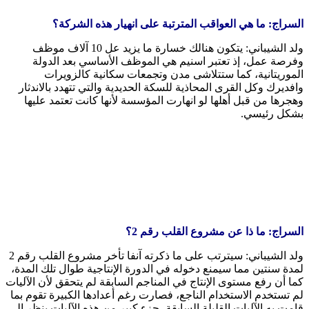
السراج: ما هي العواقب المترتبة على انهيار هذه الشركة؟
ولد الشيباني: يتكون هنالك خسارة ما يزيد عل 10 آلاف موظف
وفرصة عمل، إذ تعتبر اسنيم هي الموظف الأساسي بعد الدولة
الموريتانية، كما ستتلاشى مدن وتجمعات سكانية كالزويرات
وافديرك وكل القرى المحاذية للسكة الحديدية والتي تتهدد بالاندثار
وهجرها من قبل أهلها لو انهارت المؤسسة لأنها كانت تعتمد عليها
بشكل رئيسي.
السراج: ما ذا عن مشروع القلب رقم 2؟
ولد الشيباني: سيترتب على ما ذكرته آنفا تأخر مشروع القلب رقم 2
لمدة سنتين مما سيمنع دخوله في الدورة الإنتاجية طوال تلك المدة،
كما أن رفع مستوى الإنتاج في المناجم السابقة لم يتحقق لأن الآليات
لم تستخدم الاستخدام الناجع، فصارت رغم أعدادها الكبيرة تقوم بما
قامت به الآليات القليلة السابقة، جزء كبير من هذه الآليات ينظر إلى