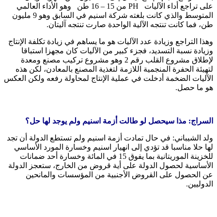
على تراجع أداء الآليات PH من 15 – 16 طن وهو الأداء العالمي
المتوسط والذي كانت بلغته شركة اسنيم في السابق وهو 9 مليون
طن، فما كانت تنتجه الآلية الواحدة صارت تنتجه آليتان.
وهذا التراجع وزيادة عدد الآليات هو ما يساهم في زيادة تكلفة الإنتاج
وزيادة نسبة التسديد، فجزء كبير من الآليات كان مجهزا استباقا
لإطلاق مشروع القلب رقم 2 وهو مشروع تركيب مصنع ومعدة
لتهيئة الحفرة المنجمية اللازمة لتغذية المصنع بالمعادن، لكن هذه
الآليات الضخمة أدخلت في عملية الإنتاج لمحاولة رفعه ولكن العكس
هو ما حصل.
السراج: مذا سيحصل لو طالت أزمة اسنيم ولم يوجد لها حل؟
ولد الشيباني: في حال تمادت أزمة اسنيم ولم تستطع الدولة أن تجد
لها حلا مناسبا قد تؤدي إلى انهيار اسنيم وخسارة المورد الأساسي
للخزينة الموريتانية بما يفوق 15 في المائة وخسارة أحد ضمانات
الأساسية لحصول الدولة على أية قروض من الخارج، ستعجز الدولة
عن الحصول على القروض الأجنبية من المؤسسات والمانحين
الدوليين.