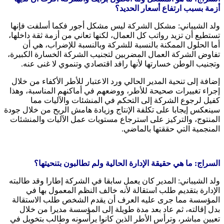
أزمة بسبب ارتفاع أسعار الحديد؟
ولد الشيباني: مشكل الشركة ليس مشكل أجور فكما أسلفت فإنها
تستطيع أن تزيد رواتب كل العمال، لكنها تعاني من أزمة ثقة داخلها،
أما الحلول الممكنة بالنسبة للشركة وبالنسبة للإضراب، هي أن
تفاوض الشركة العمال المضربين لتجنيب الشركة الخسارة الكبيرة،
وتجنيب الوطن خسارتها لأنها رافد اقتصادي وتنموي لا غنى عنه.
إضافة إلى تنحية المدير الحالي ورد الاعتبار للأطر الأكفاء من خلال
إجراء تغييرات صحيحة للأطر، ووضعهم في أماكنهم المناسبة، وهذا
كفيل لرجوع الشركة إلى التحكم في المنشئات والآليات مما
سينعكس إيجابا على تكلفة الإنتاج وزيادة هامش الربح من خلال جودة
المنتوج، والتركيز على استرجاع مستويات عمل الآليات والمنشئات
المنجمية التي حققتها بالماضي.
السراج: ما هي حقيقة الإدارة الحالية ولم تطالبون بتنحيتها؟
ولد الشيباني: المدير كان يعمل سابقا في الشركة إطارا وقد طالبته
الإدارة بتقديم طلب استقالة لأنه خالف النظم المعمول بها في
المؤسسة مما جرى عليه العرف أن يقدم الشخص طلب الاستقالة
بدل إقالته، ثم عاد بعد مدة طويلة إلى المؤسسة مديرا من خلال
تعيين مباشر، وترأس الأطر الذين كانوا يرأسونه وطالب بتخويل في