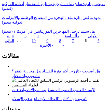
صبحي ودادي: نقاش ملف الهجرة يستلزم استحضار أبعاده المركبة
(فيديو)
ندوة تناقش إدارة ملف الهجرة بين المصالح الوطنية والالتزامات
الدولية(فيديو)
هل سيتم ترحيل المهاجرين الموريتانيين في أمريكا ؟ (فيديو)
« الأولى
‹ السابقة
…
2
3
4
5
6
7
8
9
10
…
التالية
الصفحات
الأخيرة »
›
مقالات
هل أصبحت «تآزر».. أكبر بؤرة للفساد بدل محاربة الفقر؟
مامونى ولد مختار
الإسناد العلمي للقضية الفلسطينية_ مجالات وإضاءات
ندوة حول كتاب "العدالة الاجتماعية في الإسلام"
مدونات