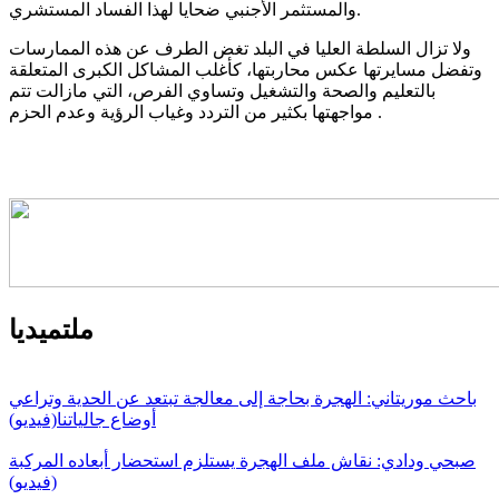
والمستثمر الأجنبي ضحايا لهذا الفساد المستشري.
ولا تزال السلطة العليا في البلد تغض الطرف عن هذه الممارسات
وتفضل مسايرتها عكس محاربتها، كأغلب المشاكل الكبرى المتعلقة
بالتعليم والصحة والتشغيل وتساوي الفرص، التي مازالت تتم
مواجهتها بكثير من التردد وغياب الرؤية وعدم الحزم .
ملتميديا
باحث موريتاني: الهجرة بحاجة إلى معالجة تبتعد عن الحدية وتراعي
أوضاع جالياتنا(فيديو)
صبحي ودادي: نقاش ملف الهجرة يستلزم استحضار أبعاده المركبة
(فيديو)