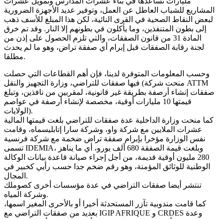
مليارات تساعدها في بناء عشرات المدارس وتمويل عشرات
المشاريع للشباب العاطل عن العمل، وتوفير عديد الأجهزة الضرورية
لبعض النقاط الصحية في القرى النائية، لكن هذا المبلغ للأسف ذهب
إلى بطون المتنفذين، وما يأكلون في بطونهم إلا النار. وقد تم خرق
المادة 31 من قانون الصفقات، والتي تلزم الحصول على إذن من
لجنة رقابة الصفقات قبل إبرام أي صفقة تراض، وهو ما لم يحدث
مطلقا.
وحسب المعلومات المتوفرة لدينا، فإن أهم القطاعات التي حصلت
فيها صفقات للتراضي، وزارة التجهيز والنقل (منحت شركة ATTM
صفقات إنشاء أرصفة بطريقة غير قانونية، لمقربين من نافذين، وتبلغ
قيمتها 10 مليارات أوقية، مخصصة لإنشاء أرصفة في عواصم
الولايات).
كما منحت وزارة الداخلية عدة صفقات للتراضي بلغت قيمتها المالية
عشرات الملايين مع شركة واو، وشركة سارا إتابليسماه، وقامت
نفس الوزارة مؤخرا بإبرام صفقة تراض ضخمة مع شركة فرنسية
تسمى IDEMIA، وبلغت قيمة الصفقة 680 ألف يورو، أي ما يناهز
280 مليون أوقية قديمة، من أجل إجراء صيانة قاعدة بيانات الوكالة
الوطنية للوثائق المؤمنة، وهو رقم ضخم جدا حسب رأيي كخبير في
المجال.
تنتشر أيضا صفقات التراضي في عدة مؤسسات أخرى كصوملك
وشركة المياه.
كما قامت مندوبية تآزر المستحدثة أخيرا أو بالأحرى المغير اسمها،
بعديد من صفقات التراضي مع IGIP AFRIQUE و CRDES وعدة