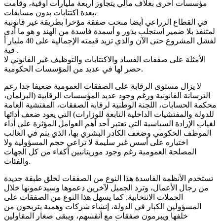
مؤسسات أخرى بغلاف مالي يتجاوز أربعة مليارات أوقية، وقامت
بعدة اكتتابات بدون مسابقات،
في القطاع الزراعي أيضا منحت صفقة مؤخرا بطريقة غير قانونية
لمتنفذ بلا ضمير استجلب بذور و أسمدة فاسدة من الهند و هو ما أدى
لفشل المشروع حتى الآن والذي تزيد قيمته الإجمالية على 40 مليار أ
قية .
الأمثلة على صفقات الفساد والاكتتابات والتوظيف غير القانوني لا
حصر لها في عديد من المؤسسات الحكومية.
لا يزال مستوى الرقابة على الصفقات العمومية ضعيفا جدا رغم
الترسانة القانونية ورغم وجود عديد المؤسسات الرقابية (البرلمان،
محكمة الحسابات، اللجنة الوطنية لرقابة الصفقات، المفتشية العامة
للدولة والمفتشيات الداخلية التابعة للوزارات) التي يعود ضعف أدائها
لغياب الإرادة السياسية التي تعتبر أحد أهم العوامل المؤثرة على أداء
الموظف الحكومي وضعف الكادر البشري بها، الذي يتم في الغالب
اختياره على أسس غير سليمة لا تراعي حجم المسؤولية ولا
المصلحة العمومية رغم وجود موريتانيين أكفاء من كل الجهات
والفئات.
تستخدم الأنظمة الفاسدة هذا النوع من الصفقات لخلق طبقة جديدة
من رجال الأعمال، وترد الجميل لآخرين دعموها وسيدعمونها خلال
الحملات الانتخابية. كما يسهل هذا النوع من الصفقات على
المسؤولين الكبار في الدولة، إنشاء شركات وهمية يتربحون من
خلفها ويبرمون صفقات مع أنفسهم، ويبقى صغار المقاولين