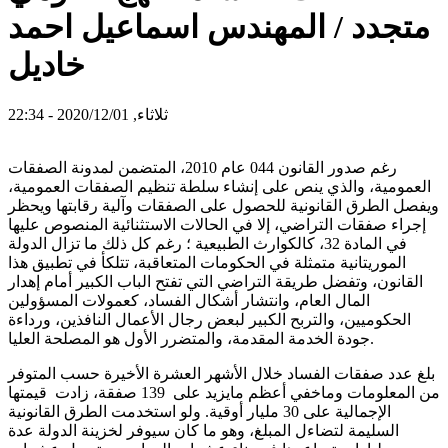
متجدد / المهندس اسماعيل احمد
خاديل
ثلاثاء, 2020/12/01 - 22:34
رغم صدور القانون 044 عام 2010، المتضمن لمدونة الصفقات
العمومية، والذي ينص على إنشاء سلطة تنظيم الصفقات العمومية،
ويفصل الطرق القانونية للحصول على الصفقات وآلية رقابتها ويحظر
إجراء صفقات التراضي، إلا في الحالات الاستثنائية المنصوص عليها
في المادة 32، كالكوارث الطبيعية ؛ رغم كل ذلك ما تزال الدولة
الموريتانية متمثلة في الحكومات المتعاقبة، تتلكأ في تطبيق هذا
القانون، وتفضل طريقة التراضي التي تفتح الباب الكبير أمام إهدار
المال العام، وانتشار أشكال الفساد، كعمولات المسؤولين
الحكوميين، والتربح الكبير لبعض رجال الأعمال النافذين، ورداءة
جودة الخدمة المقدمة، والمتضرر الأول هو المصلحة العليا.
بلغ عدد صفقات الفساد خلال الأشهر العشرة الأخيرة حسب المتوفر
من المعلومات وماخفي أعظم مايزيد على 139 صفقة، زادت قيمتها
الإجمالية على 30 مليار أوقية. ولو استخدمت الطرق القانونية
السليمة لتضاءل المبلغ، وهو ما كان سيوفر لخزينة الدولة عدة