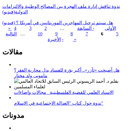
ندوة تناقش إدارة ملف الهجرة بين المصالح الوطنية والالتزامات
الدولية(فيديو)
هل سيتم ترحيل المهاجرين الموريتانيين في أمريكا ؟ (فيديو)
« الأولى
‹ السابقة
…
2
3
4
5
6
7
8
9
10
…
التالية
الصفحات
الأخيرة »
›
مقالات
هل أصبحت «تآزر».. أكبر بؤرة للفساد بدل محاربة الفقر؟
مامونى ولد مختار
الإسناد العلمي للقضية الفلسطينية_ مجالات وإضاءات
ندوة حول كتاب "العدالة الاجتماعية في الإسلام"
مدونات