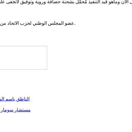
 الآن وماهو قيد التنفيذ مُحمَّل بشحنة حصافة وروية وتوفيق لاتخفى على
عضو المجلس الوطني لحزب الاتحاد من أجل الجمهورية ونائب سابق في الجمعية الوطنية عن مقاطعة بتلميت.
الناطق باسم المرشح العيد : 
مستشار سوماري ل