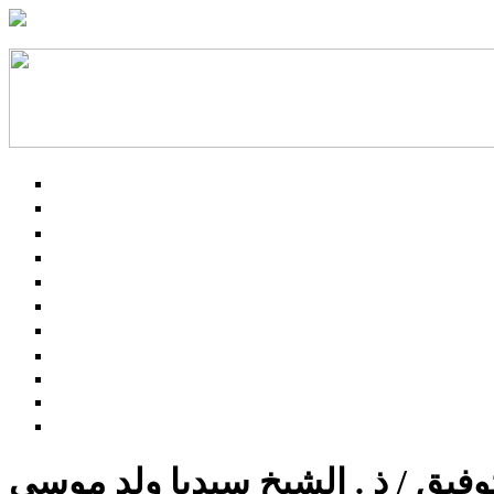
فيق / ذ . الشيخ سيديا ولد موسي