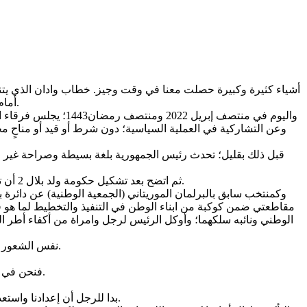
أمام المنسيين؛ والذين همشوا بالولادة؛ حيث حدثهم رئيس الجمهورية بصوت عال أني أسمع وأتلمس ماتلاقونه في بلد ولدتكم فيهم أمهاتكم أحرارا.
وعن التشاركية في العملية السياسية؛ دون شرط أو قيد أو مناحٍ م
ثم اتضح بعد تشكيل حكومة ولد بلال 2 أن تقريب الإدارة من المواطن عنوان بارز ولون جديد ينضاف إلى سابقيه من الديناميكيات المستحدثة لم يعهدها الموريتانيون كثيرا من ساستهم.
مقاطعتي ضمن كوكبة من ابناء الوطن في التنفيذ والتخطيط لما هو قي
الوطني ونائبه سلكهما؛ وأوكل الرئيس لرجل وامراة من أكفاء أطر الم
نفس الشعور بالإشراك في الأمر والمشورة يتسرب بدرجات متفاوتة في الظهور والاختفاء إلى كل أو جل ولايات ومقاطعات ومراكز إدارة وبلديات الوطن.
فنحن في منطقة هائجة مائجة تتنازعها أزمات حكامة وصلت لحمل السلاح خارج القانون داخل البلد الواحد في أكثر من بؤرة في محيطنا الجيوسياسي.
بدا للرجل أن إعدادنا واستعدادنا اجتناعيا و سياسيا وإداريا ومنهجيا لماهو قادم؛ مع الحد الأقصى من حفظ الموجود والحد من طلب المفقود؛ أولى من الطلاء على الشعر.