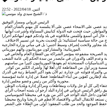
اثنين, 2022/04/18 - 22:52
الرئيس غزواني ومسار التوفيق
أشياء كثيرة وكبيرة حصلت معنا في وقت وجيز. خطاب وادان الذي يتنزل في فلسفة المؤاخاة بين الناس؛ وتحديث عقد المواطنة بين الوطن والمواطن. حيث فتحت فيه الدولة كنانيش المساواة وأشرعت أبوابها
واليوم في منتصف إبريل 2022 ومنتصف رمضان1443؛ يجلس فرقاء السياسة يمينا ويسارا موالاة ومعارضة وجها لوجه؛ لا للتباحث حول مخرج من حالة سياسية استثنائية؛ بل للحديث بحرية عن تسيير الاختلاف.
ة بلد مجاور ولاتحت إشراف وسيط أجنبي؛ بل في مباني وزارة الخارجية
الموريتانية؛ والمشاركون موريتانيون والهم موريتاني.
قبل ذلك بقليل؛ تحدث رئيس الجمهورية بلغة بسيطة وصراحة غير مسبوقة عنا عن الارقام التي تشكل وسما على بلدنا؛ فكانت رسالة مدريد الصريحة مشفوعة بمؤتمر الشراكة بين القطاع العام والخاص في
وكمنتخب سابق بالبرلمان الموريتاني (الجمعية الوطنية) عن دائرة بتلميت؛ وفي إطار مقاطعاتي أضيق من الوطن افتتح الرجل مأموريته بتسمية وزير أول من المقاطعة كان أهلا لها؛ وأشرك الكثير من كوادر
والمراة فتولته عن جدارة. ثم الآن يقود أكبر الضباط رتبة في الدرك
لبلد لإطارين كفؤين من أبناء المقاطعة؛ فضلا عن إدارة عامة لمؤسسة
محورية وأكثر من رئيس وعضو مجلس إدارة.