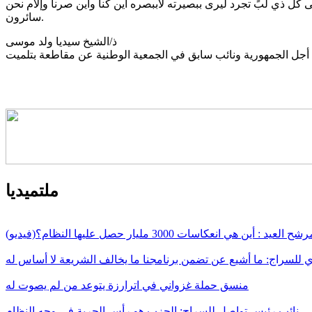
 كل ذي لبٍّ تجرد ليرى ببصيرته لاببصره أين كنا وأين صرنا وإلام نحن
سائرون.
ذ/الشيخ سيديا ولد موسى
ملتميديا
أين هي انعكاسات 3000 مليار حصل عليها النظام؟(فيديو)
لسراج: ما أشيع عن تضمن برنامجنا ما يخالف الشريعة لا أساس له
منسق حملة غزواني في اترارزة يتوعد من لم يصوت له
نائب رئيس تواصل للسراج: الحزب هو رأس الحربة في وجه النظام