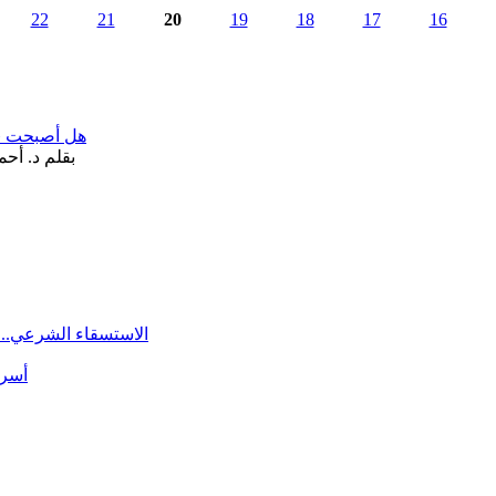
22
21
20
19
18
17
16
هل أصبحت «تآ
الاستسقاء الشرعي.. 
أسرة