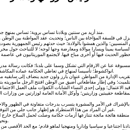
منذ أزيد من سنتين وبلادنا تساس بروية؛ تساس بمنهج جديد عصي على الانمحاء عصي على ألا يتلمسه كل مهتم بالشأن العام.
حظور الحديث فيها أو أخرى مباح فيها. لايجتمع الموريتانيون في عاصم
انواكشوط؛ تأسيسا لمنهاج في تعاطي الحكامة عماده المكاشفة وعدم اللف والدوران في مايصدر من سدة الحكم إلى عامة الشعب.
د الاعتمال؛ وولى إحدى النساء الشابات الكفؤات ملف العمل الاجتماعي 
قاطعة حقيبتين وزاريتين؛ وأوكل الأمانة العامة لوزارتين من وزارات ا
غير أن المراد من هذا الاستطراد هو إظهار جانب جلي من التوفيق رافق الرئيس غزواني في إدارة البلد أرجو أن يثمنه أصحاب الرأي.
ونحن نستعد للانتقال المالي والاقتصاد الأعظم في تاريخنا وتاريخ محيطنا.