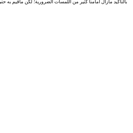
بالتأكيد مازال أمامنا كثير من اللمسات الضرورية؛ لكن ماقيم به حتى