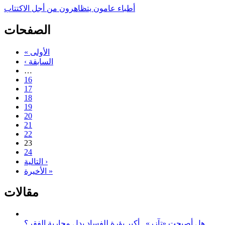
أطباء عامون يتظاهرون من أجل الاكتتاب
الصفحات
« الأولى
‹ السابقة
…
16
17
18
19
20
21
22
23
24
التالية ›
الأخيرة »
مقالات
هل أصبحت «تآزر».. أكبر بؤرة للفساد بدل محاربة الفقر؟