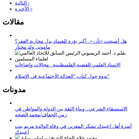
التالية ›
الأخيرة »
مقالات
هل أصبحت «تآزر».. أكبر بؤرة للفساد بدل محاربة الفقر؟
مامونى ولد مختار
الإسناد العلمي للقضية الفلسطينية_ مجالات وإضاءات
ندوة حول كتاب "العدالة الاجتماعية في الإسلام"
مدونات
الاستسقاء الشرعي.. وبناء الثقة بين الدولة والمواطن في
زمن الجفاف/محمد الصحه
أسرة أهل اعبيدك تشكر المعزين في وفاة الوالدة مريم بنت
اعبيدك