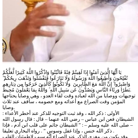
يَا أَيُّهَا الَّذِينَ آمَنُوا إِذَا لَقِيتُمْ فِئَةً فَاثْبُتُوا وَاذْكُرُوا اللَّهَ كَثِيرًا لَّعَلَّكُمْ
تُفْلِحُونَ وَأَطِيعُوا اللَّهَ وَرَسُولَهُ وَلَا تَنَازَعُوا فَتَفْشَلُوا وَتَذْهَبَ رِيحُكُمْ ۖ
وَاصْبِرُوا ۚ إِنَّ اللَّهَ مَعَ الصَّابِرِينَ وَلَا تَكُونُوا كَالَّذِينَ خَرَجُوا مِن دِيَارِهِم
بَطَرًا وَرِئَاءَ النَّاسِ وَيَصُدُّونَ عَن سَبِيلِ اللَّهِ ۚ وَاللَّهُ بِمَا يَعْمَلُونَ مُحِيطٌ.
توجيهات ووصايا من الله لعباده وقت لقاء العدو ، وهي وصايا يحتاجها
المؤمن وقت الصراع مع أعدائه ومع خصومه ، سأقف عند ثلاث
وصايا.
الأولى : ذكر الله ، وقد ثبت التوجيه للذكر عند أخطر الأعداء :
الشيطان فعن ابن عباس – رضي الله عنهما – قال : قال رسول الله
– صلى الله عليه وسلم – : ” الشيطان جاثم على قلب ابن آدم ، فإذا
ذكر الله خنس ، وإذا غفل وسوس ” . رواه البخاري تعليقا .
وقد يكون من مغزى الذكر عند الصراع أنَّه سبب لاطمئنان القلب