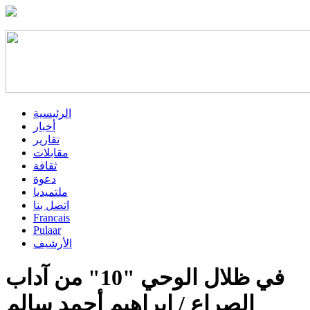
الرئيسية
أخبار
تقارير
مقابلات
ثقافة
دعوة
ملتميديا
اتصل بنا
Francais
Pulaar
الأرشيف
في ظلال الوحي "10" من آداب
الصراع / إبراهيم أحمد سالم