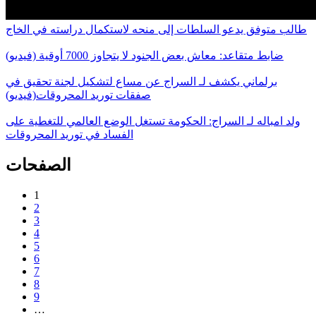
طالب متوفق يدعو السلطات إلى منحه لاستكمال دراسته في الخاج
ضابط متقاعد: معاش بعض الجنود لا يتجاوز 7000 أوقية (فيديو)
برلماني يكشف لـ السراج عن مساع لتشكيل لجنة تحقيق في
صفقات توريد المحروقات(فيديو)
ولد امباله لـ السراج: الحكومة تستغل الوضع العالمي للتغطية على
الفساد في توريد المحروقات
الصفحات
1
2
3
4
5
6
7
8
9
…