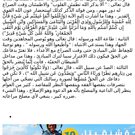
قال تعالى : ” ألا بذكر الله تطمئن القلوب” والاطمئنان وقت الصراع
له دور مهم ، ومن فوائد الذِّكر كذلك استحضار عون الله القوي
القدير ، وهذا ما أشارت إليه الآية (وَاعْلَمُوا أَنَّمَا غَنِمْتُم مِّن شَيْءٍ فَأَنَّ
لِلَّهِ خُمُسَهُ وَلِلرَّسُولِ وَلِذِي الْقُرْبَىٰ وَالْيَتَامَىٰ وَالْمَسَاكِينِ وَابْنِ السَّبِيلِ
إِن كُنتُمْ آمَنتُم بِاللَّهِ وَمَا أَنزَلْنَا عَلَىٰ عَبْدِنَا “يَوْمَ الْفُرْقَانِ يَوْمَ الْتَقَى
الْجَمْعَانِ ۗ وَاللَّهُ عَلَىٰ كُلِّ شَيْءٍ قَدِيرٌ”)
الثانية : طاعة الله ورسوله : قال تعالى وهو يُوصي المجاهدين وقت
الجهاد وهذا يستدعي الانتباه : “وأطيعوا الله ورسوله ” ، وهو توجيهٌ
للحِفاظ على المبادئ حتى وقت الصراع مع الأعداء ، فلا تغترّ بدفاعك
عن الحقّ فيكون ذلك الاغترار سببا لترك المبادئ ، وهذا من مداخل
الشيطان الخفيّة ، فأنت إنّما تُنصَر بالحقّ
الثالثة : الصدّ عن سبيل الله ، قال تعالى : (وَلَا تَكُونُوا كَالَّذِينَ خَرَجُوا
مِن دِيَارِهِم بَطَرًا وَرِئَاءَ النَّاسِ “وَيَصُدُّونَ عَن سَبِيلِ الله “) ، لا تكُن في
دفاعك عن الحقِّ مُشوِّها لصورة رسالتك التي تضحّي من أجلها
بتصرفات ينقصها الفقه وينقصها النظر للمقاصد ، كثير من العوام
ينظر إلى الداعية والمصلح بأنّه هو الدعوة وهو الإصلاح ، وهذا الشيء
ضرره كبير ، ينبغي لأي مصلح مراعاته.