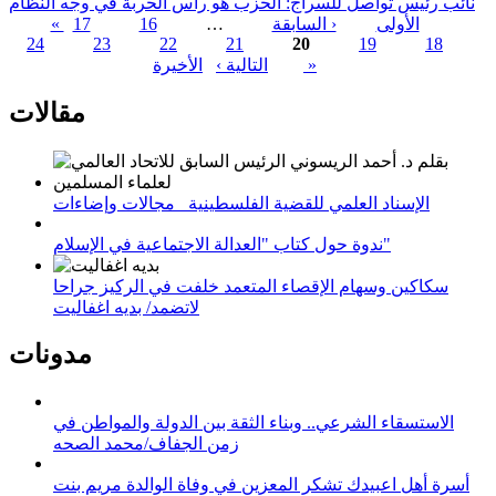
نائب رئيس تواصل للسراج: الحزب هو رأس الحربة في وجه النظام
« الأولى
‹ السابقة
…
16
17
24
23
22
21
20
19
18
الصفحات
الأخيرة »
التالية ›
مقالات
الإسناد العلمي للقضية الفلسطينية_ مجالات وإضاءات
ندوة حول كتاب "العدالة الاجتماعية في الإسلام"
سكاكين وسهام الإقصاء المتعمد خلفت في الركيز جراحا
لاتضمد/ بديه اغفاليت
مدونات
الاستسقاء الشرعي.. وبناء الثقة بين الدولة والمواطن في
زمن الجفاف/محمد الصحه
أسرة أهل اعبيدك تشكر المعزين في وفاة الوالدة مريم بنت