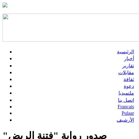
الرئيسية
أخبار
تقارير
مقابلات
ثقافة
دعوة
ملتميديا
اتصل بنا
Francais
Pulaar
الأرشيف
صدور رواية "فتنة الربض"