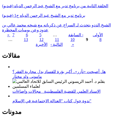
الحلقة الثانية من برنامج تدبر مع الشيخ عبد الرحمن الدياه (فيديو)
برنامج تدبر مع الشيخ عبد الرحمن الدياه ح1 (فيديو)
الشيخ الددو يتحدث لـ السراج عن ذكرياته مع شيخه محمد عالي بن
عدود وعن يوميات المحظرة
« الأولى
‹ السابقة
…
5
6
7
…
13
12
11
10
9
8
الصفحات
الأخيرة »
التالية ›
مقالات
هل أصبحت «تآزر».. أكبر بؤرة للفساد بدل محاربة الفقر؟
مامونى ولد مختار
الإسناد العلمي للقضية الفلسطينية_ مجالات وإضاءات
ندوة حول كتاب "العدالة الاجتماعية في الإسلام"
مدونات