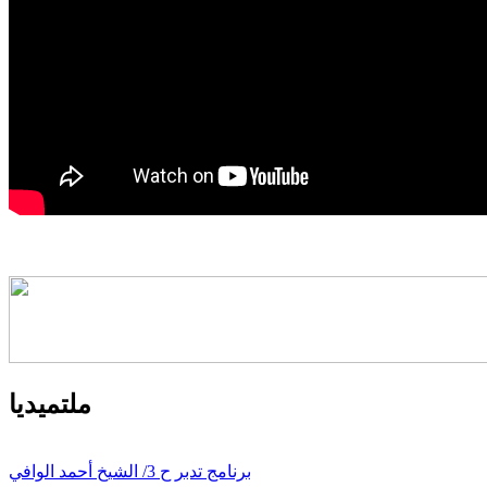
ملتميديا
برنامج تدبر ح 3/ الشيخ أحمد الوافي