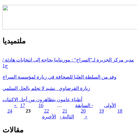
ملتميديا
مدير مركز الجزيرة لـ"السراج" : موريتانيا بحاجة إلى انتخابات هادئة /
ج1
وفد من السلطة العليا للصحافة في زيارة لمؤسسة السراج
زيارة القرضاوي_ نشيد لا تحلم بالحل السلمي
أطباء عامون يتظاهرون من أجل الاكتتاب
« الأولى
‹ السابقة
…
16
17
24
23
22
21
20
19
18
الصفحات
الأخيرة »
التالية ›
مقالات