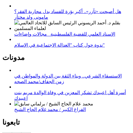
هل أصبحت «تآزر».. أكبر بؤرة للفساد بدل محاربة الفقر؟
مامونى ولد مختار
الإسناد العلمي للقضية الفلسطينية_ مجالات وإضاءات
ندوة حول كتاب "العدالة الاجتماعية في الإسلام"
مدونات
الاستسقاء الشرعي.. وبناء الثقة بين الدولة والمواطن في
زمن الجفاف/محمد الصحه
أسرة أهل اعبيدك تشكر المعزين في وفاة الوالدة مريم بنت
اعبيدك
الفراغ الكبير / محمد غلام الحاج الشيخ
تابعونا