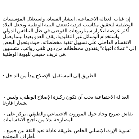
إن غياب العدالة الاجتماعية، انتشار الفساد، واستغلال المؤسسات
الوظيفية لتحقيق مكاسب فردية يُضعف البنية الوطنية ويجعل البلاد
أكثر عرضة لتكرار سيناريوهات الفوضى في ظل التنافس الدولي
واستخدام الوسائل غير التقليدية، يقف العدو بعيدا بينما يعمل
الانقسام الداخلي على تسهيل تنفيذ مخططاته، حيث يتحول البعض
إلى “عملاء أغبياء” ينفذون مخططاته من دون تلقي رواتب، متسببين
في نزيف حقيقي للهوية الوطنية.
• الطريق إلى المستقبل: الإصلاح يبدأ من الداخل
- العدالة الاجتماعية يجب أن تكون ركيزة الإصلاح الوطني، وليس
شعارا فارغا.
- نقاش صريح وجاد حول الموروث الاجتماعي والطبقي، يركز على
المصارحة بدلا من تأجيج الانقسامات.
- تسوية الإرث الإنساني الخاص بطريقة عادلة تعيد الثقة بين جميع
أطراف المجتمع.