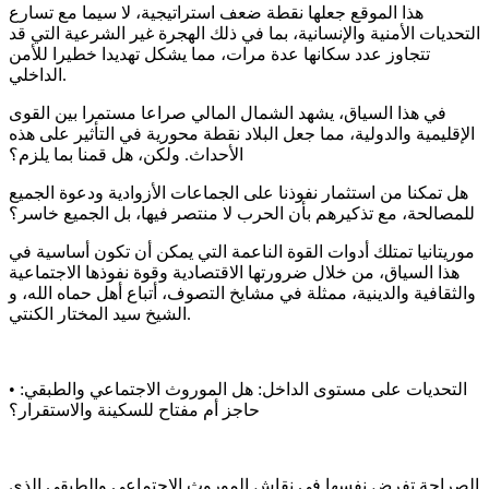
هذا الموقع جعلها نقطة ضعف استراتيجية، لا سيما مع تسارع
التحديات الأمنية والإنسانية، بما في ذلك الهجرة غير الشرعية التي قد
تتجاوز عدد سكانها عدة مرات، مما يشكل تهديدا خطيرا للأمن
الداخلي.
في هذا السياق، يشهد الشمال المالي صراعا مستمرا بين القوى
الإقليمية والدولية، مما جعل البلاد نقطة محورية في التأثير على هذه
الأحداث. ولكن، هل قمنا بما يلزم؟
هل تمكنا من استثمار نفوذنا على الجماعات الأزوادية ودعوة الجميع
للمصالحة، مع تذكيرهم بأن الحرب لا منتصر فيها، بل الجميع خاسر؟
موريتانيا تمتلك أدوات القوة الناعمة التي يمكن أن تكون أساسية في
هذا السياق، من خلال ضرورتها الاقتصادية وقوة نفوذها الاجتماعية
والثقافية والدينية، ممثلة في مشايخ التصوف، أتباع أهل حماه الله، و
الشيخ سيد المختار الكنتي.
• التحديات على مستوى الداخل: هل الموروث الاجتماعي والطبقي:
حاجز أم مفتاح للسكينة والاستقرار؟
الصراحة تفرض نفسها في نقاش الموروث الاجتماعي والطبقي الذي