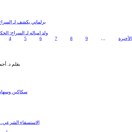
برلماني يكشف لـ السرا
ولد امباله لـ السراج: ال
4
5
6
7
8
9
…
سكاكين وسهام ا
الاستسقاء الشرعي.. 