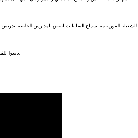
ة للشغيلة الموريتانية، سماح السلطات لبعض المدارس الخاصة بتدريس ال
تابعوا اللقاء كاملا على موقع السراج ومنصاته على اليوتيوب وفيس بوك وتلغرام.