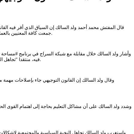
قال المفتش محمد أحمد ولد السالك إن السياق الذي أقر فيه القانون
جمعت كافة المعنيين بالعملية التربوية، كما جرى في ظل تهدئة سياسية الأمر الذي ميزه عن بقية الإصلاحات التربوية التي جرى إقراراها من قبل السلطات بشكل منفرد.
وأشار ولد السالك خلال مقابلة مع شبكة السراج في برنامج #مساحة إل
فيه، منتقدا "تجاهل القوى السياسية" وأعضاء البرلمان لقضايا التعليم والنقاش العام، وعدم اهتمامهم بمشاكل التعليم واختلالاته، وانشغالهم بقانون إصلاح الأحزاب.
وقال ولد السالك إن القانون التوجيهي جاء بإصلاحات مهمة من
وشدد ولد السالك على أن مشاكل التعليم بحاجة إلى اهتمام القوى الحي
واستغرب ولد السالك تجاهل النخبة السياسية والمجتمعية لإشكالات 