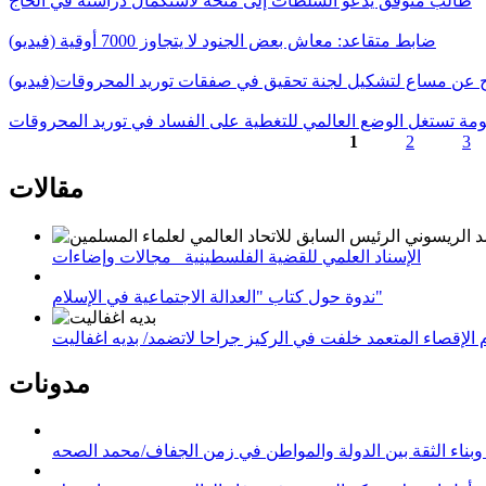
طالب متوفق يدعو السلطات إلى منحه لاستكمال دراسته في الخاج
ضابط متقاعد: معاش بعض الجنود لا يتجاوز 7000 أوقية (فيديو)
ج عن مساع لتشكيل لجنة تحقيق في صفقات توريد المحروقات(فيديو)
حكومة تستغل الوضع العالمي للتغطية على الفساد في توريد المحروقات
1
2
3
الصفحات
مقالات
الإسناد العلمي للقضية الفلسطينية_ مجالات وإضاءات
ندوة حول كتاب "العدالة الاجتماعية في الإسلام"
لإقصاء المتعمد خلفت في الركيز جراحا لاتضمد/ بديه اغفاليت
مدونات
وبناء الثقة بين الدولة والمواطن في زمن الجفاف/محمد الصحه