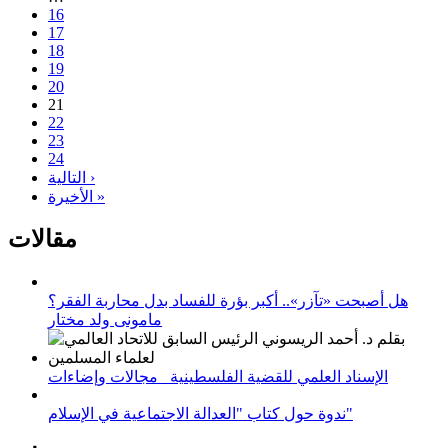
16
17
18
19
20
21
22
23
24
التالية ›
الأخيرة »
مقالات
هل أصبحت «تآزر».. أكبر بؤرة للفساد بدل محاربة الفقر؟
مامونى ولد مختار
الإسناد العلمي للقضية الفلسطينية_ مجالات وإضاءات
ندوة حول كتاب "العدالة الاجتماعية في الإسلام"