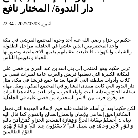
دار الندوة/ المختار نافع
اثنين, 2025/03/03 - 22:34
حكيم بن حزام رضي الله عنه أحد وجوه المجتمع القرشي في مكة
وأحد المخضرمين الذين عاشوا في الجاهلية مراحل الطفولة
والشباب والكهولة، فانطبعت عقلياتهم بقيمها الاحتماعية وتصوراتها
للحياة و تقويمها للناس.
تربى حكيم وهو المنتمي إلى بني أسد بن عبد العزى بن قصي على
المكانة الكبيرة التي تعطيها قريش والعرب عامة لميراث قصي بن
كلاب وأدوات سلطته التي أقامها بعد ما جمع قريشا في مكة، مثل
دار الندوة التي كانت منتدى التشارو في المجتمع المكي، ومثل مهام
سقاية الحاج وسدانة البيت ولواء الحرب، وقد بلغت مكانة هذا التراث
حد وقوع حرب بين الاسر المنحدرة من قصي عليه في الجاهلية
لكن حكيما بعد أن أسلم خالطت قلبه قيم الإسلام الجديدة التي تجعل
المكانة الحق إنما هي بلإيمان والعمل الصالح والتقوى كما قال الله
تعالى: أَجَعَلْتُمْ سِقَايَةَ الْحَاجِّ وَعِمَارَةَ الْمَسْجِدِ الْحَرَامِ كَمَنْ آمَنَ بِاللَّهِ
وَالْيَوْمِ الْآخِرِ وَجَاهَدَ فِي سَبِيلِ اللَّهِ ۚ لَا يَسْتَوُونَ عِندَ اللَّهِ ۗ وَاللَّهُ لَا يَهْدِي
الْقَوْمَ الظَّالِمِينَ