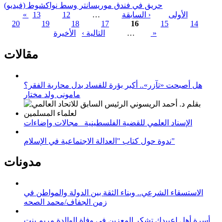
حريق في فندق موريسانتر وسط نواكشوط (فيديو)
« الأولى
‹ السابقة
…
12
13
20
19
18
17
16
15
14
الصفحات
الأخيرة »
…
التالية ›
مقالات
هل أصبحت «تآزر».. أكبر بؤرة للفساد بدل محاربة الفقر؟
مامونى ولد مختار
الإسناد العلمي للقضية الفلسطينية_ مجالات وإضاءات
ندوة حول كتاب "العدالة الاجتماعية في الإسلام"
مدونات
الاستسقاء الشرعي.. وبناء الثقة بين الدولة والمواطن في
زمن الجفاف/محمد الصحه
أسرة أهل اعبيدك تشكر المعزين في وفاة الوالدة مريم بنت