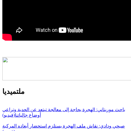
ملتميديا
باحث موريتاني: الهجرة بحاجة إلى معالجة تبتعد عن الحدية وتراعي
أوضاع جالياتنا(فيديو)
صبحي ودادي: نقاش ملف الهجرة يستلزم استحضار أبعاده المركبة