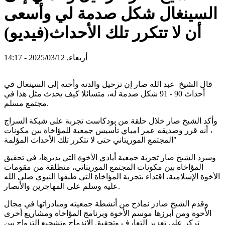
السينغال شكل صدمة لي وأسعى
أن لا تتكرر تلك الأحداث(فيديو)
أربعاء, 2025/03/12 - 14:17
قال الشيخ عبد الله صار إن ترحيل والدته وأخته إلى السينغال في
أحداث 90 - 91 شكل صدمة له، متسائلا كيف يحدث مثل هذا في
مجتمع مسلم.
وأكد الشيخ صار خلال حلقة من بودكاست تجربة على شبكة السراج
، أنه قرر وصديقه عمر امباي تأسيس جمعية للمؤاخاة بين مكونات
المجتمع الموريتاني حتى لا تتكرر تلك الأحداث المؤلمة"
وسرد الشيخ صار تجربة جمعية أيادي الأخوة التي يديرها، في تحقيق
المؤاخاة بين مكونات المجتمع الموريتاني، منطلقة من مقومات
الأخوة الإسلامية، اقتداء بتجربة المؤاخاة التي طبقها النبوي صلى الله
عليه وسلم على المهاجرين والأنصار.
وقدم الشيخ صادر نماذج من أنشطة جمعيته ومبادراتها في مجال
الأخوة ومن أبرزها موسم الأخوة وبرنامج المؤاخاة ومشاريع أخرى
تركز على تعزيز التعارف وتحقيق الاندماج وتشجيع التزواج بين