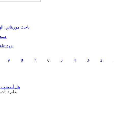
باحث موريتاني: اله
صبحي
ندوة تنا
9
8
7
6
5
4
3
2
هل أصبحت «تآ