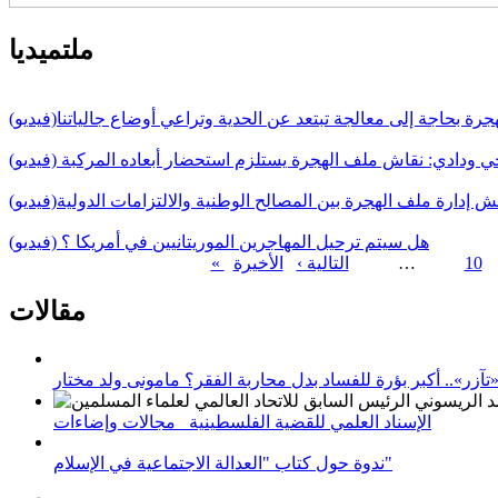
ملتميديا
جرة بحاجة إلى معالجة تبتعد عن الحدية وتراعي أوضاع جالياتنا(فيديو)
 ودادي: نقاش ملف الهجرة يستلزم استحضار أبعاده المركبة (فيديو)
قش إدارة ملف الهجرة بين المصالح الوطنية والالتزامات الدولية(فيديو)
هل سيتم ترحيل المهاجرين الموريتانيين في أمريكا ؟ (فيديو)
10
…
التالية ›
الصفحات
مقالات
زر».. أكبر بؤرة للفساد بدل محاربة الفقر؟ مامونى ولد مختار
الإسناد العلمي للقضية الفلسطينية_ مجالات وإضاءات
ندوة حول كتاب "العدالة الاجتماعية في الإسلام"