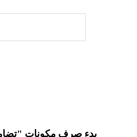
بدء صرف مكونات "تضامنية رمض