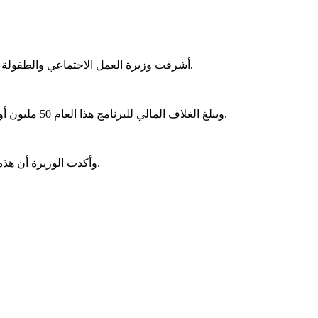
أشرفت وزيرة العمل الاجتماعي والطفولة والأسرة، صفية بنت انتهاه، اليوم الجمعة في نواكشوط، على صرف معونات مالية لصالح 10 آلاف أسرة مستفيدة من برنامج تضامنية رمضان.
ويبلغ الغلاف المالي للبرنامج هذا العام 50 مليون أوقية جديدة، موجهًا لدعم النساء المعيلات، وأسر الأطفال متعددي الإعاقة، وأمهات أطفال التوحد، والنساء الأرامل، والمصابين بأمراض مزمنة.
وأكدت الوزيرة أن هذه المساعدات تهدف إلى تخفيف الأعباء المالية عن الأسر خلال شهر رمضان، ضمن جهود الوزارة لدعم الفئات الهشة في مختلف مناطق البلاد.