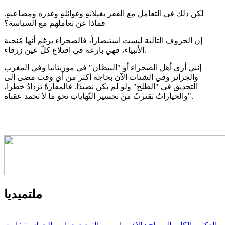
لكن ذلك في التعامل مع القفر بغيلانهِ وغوائلهِ وغدره ومصاعبهِ.
فماذا عن تعاملهم مع السياسة؟
إن الحروف التالية ليست استبصاراً، فالصحراء برغم أنها مُنجبة
الأنبياء، فهي بارعة في اقتلاع كلّ عين زرقاء.
إنني أرى أهل الصحراء أو "البيظان" في موريتانيا وفي المغرب
والجزائر وفي الشتات الآن بحاجة أكثر من أي وقت مضى إلى
التحديق في "الطلح" ولو لم يكن نضيدًا. فالمفازةُ تزدادُ خطرا،
والخياراتُ تقتربُ من تجسير النّهاياتِ نحو ما لا تحمد عقباه".
ملتميديا