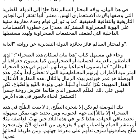
في هذا البيان، يوجّه المختار السالم نقدًا حادًا إلى الدولة القُطرية
التي وصفها بالإرث الاستعماري الهش، معتبراً أنها تفتقر إلى الجذور
التاريخية والثقافية الحقيقية. كما يدعو إلى قيام وحدة مغاربية مبنية
على الهوية الصحراوية المشتركة، محذرًا من خطورة الانقسامات
الداخلية التي تُضعف المجتمعات الصحراوية وتُهدد مستقبلها.
والمختار السالم فائز بجائزة الدولة التقديرية عن روايته "الدابة".
وجاء في مستهل كتاب "هذا بيان لسكان هذه الصحراء": "لدى
الناطقين بالعربية الحسانية أو الصحراويين كما يسمون جغرافياً أو
"البيظان" كما يسمون اجتماعيا بوصلتهم، لديهم في هذه الصحراء
المترامية الأطراف إبرتهم المغناطيسية التي لا تخطئ أبداً. وعُمْر هذه
البوصلة هو عمر خبرتهم بهذه الرمال والتلال. هذه المفازة، الأدغال،
القفار المهيبة؛ بكرًا كانت أو ثَــيّباً، فهي ولودة بالتّيهِ والضّياع، لكن
ليس على ذلك الملثّم الجسور الذي طالما افترش روحَهَ جسراً
لتستمرّ الحياة بالعبور في هذه الأرضِ!
تلك البوصلة لم تكن إلا شجرة الطّلح، إذ لا ينبت الطلّح في هذه
الصحراء إلا مائلاً إلى جهة الجنوب، ومن تحديد جهة يمكن بسهولة
تحديد باقي الجهات. هكذا كانوا في هذه البلاد حين تهبّ العاصفة مثلا
أو ينتشر الغمام والضباب فهم لا يفزعون من الضياع، لأنّ أول شجرة
طلح يصادفونها سوف تدلّهم على معرفة جهتهم، ومن طريقة انحنائها
تحديداً.