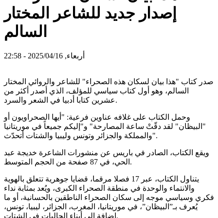
إصدار جديد للشاعر المختار
السالم
أربعاء, 2025/04/16 - 22:58
صدر كتاب "هذا بيان لسكان هذه الصحراء" للشاعر والروائي المختار
السالم، وهو أول كتاب سياسي للمؤلف، الذي أصدر أكثر من
عشرين كتابا أدبيا في الشعر والسرد.
وحمل الكتاب على غلافه عناوين فرعية: "أيها الصحراويون أو
"البيظان" لقد دقّتْ ساعة المصارحة" و"إليكم جميعاً في موريتانيا
والمملكة والجزائر وتونس وليبيا والشتات أتحدّث".
ويقع الكتاب، الصادر في باريس عن منشورات الشاعرة خديجة عبد
الحي، في 87 صفحة من الحجم المتوسط.
يتناول الكتاب، عبر 17 فصلا مرقما، قضايا جوهرية تتعلق بالهوية
والانتماء والوحدة في منطقة الصحراء الكبرى، ويُعد بمثابة نداء
فكري وسياسي موجه إلى سكان الصحراء الناطقين بالحسانية، أو ما
يُعرف بـ”البيظان”، في موريتانيا، المغرب، الجزائر، ليبيا، تونس،
إضافة إلى أبناء الجاليات في الشتات.