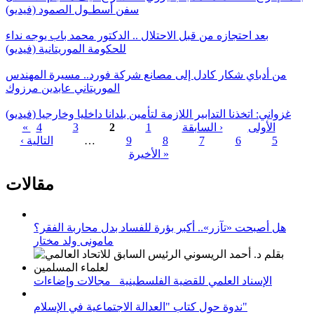
سفن أسطـول الصمود (فيديو)
بعد احتجازه من قبل الاحتلال .. الدكتور محمد باب يوجه نداء
للحكومة الموريتانية (فيديو)
من أدباي شكار كادل إلى مصانع شركة فورد.. مسيرة المهندس
الموريتاني عابدين مرزوك
غزواني: اتخذنا التدابير اللازمة لتأمين بلدانا داخليا وخارجيا (فيديو)
« الأولى
‹ السابقة
1
2
3
4
5
6
7
8
9
…
التالية ›
الصفحات
الأخيرة »
مقالات
هل أصبحت «تآزر».. أكبر بؤرة للفساد بدل محاربة الفقر؟
مامونى ولد مختار
الإسناد العلمي للقضية الفلسطينية_ مجالات وإضاءات
ندوة حول كتاب "العدالة الاجتماعية في الإسلام"