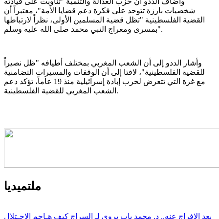
وأضاف الددو أن حزب العدالة والتنمية "تناوبت على قيادته
شخصيات بارزة تتوحد على فكرة دعم قضايا الأمة"، معتبراً أن
القضية الفلسطينية "تظل قضية المسلمين الأولى، نظراً لارتباطها
بمسرى ومعراج النبي محمد صلى الله عليه وسلم".
وأشار الددو إلى أن الشعب المغربي بمختلف أطيافه "ظل نصيراً
للقضية الفلسطينية"، لافتا إلى أن الوقفات والمسيرات التضامنية
مع غزة التي تتعرض لحرب إبادة إسرائيلية منذ 19 عاماً، تؤكد دعم
الشعب المغربي للقضية الفلسطينية.
ملتميديا
بعد الإفراج عنه.. د. محمد باب يروي لـ السراج كيف هـاجم الاحـتلال