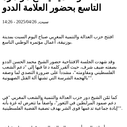
التاسع بحضور العلامة الددو
سبت, 2025/04/26 - 14:26
افتتح حزب العدالة والتنمية المغربي صباح اليوم السبت بمدينة
بوزنيقة، أعمال مؤتمره الوطني التاسع.
وقد شهدت الجلسة الافتتاحية حضور الشيخ محمد الحسن الددو
بصفته ضيف شرف، حيث ألقى كلمة دعا فيها إلى "دعم الشعب
الفلسطيني ومقاومته"، مشدداً على ضرورة التصدي لما وصفه
"بالهجمة الشرسة التي تشنها آلة القتل الصهيونية".
كما ثمّن الشيخ دور حزب العدالة والتنمية والشعب المغربي "في
دعم صمود المرابطين في الثغور"، واصفاً ما تتعرض له غزة بأنه
"إبادة جماعية تدعمها قوى الشر بهدف تصفية القضية الفلسطينية".