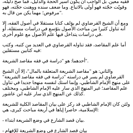
فقيه معين. بل الواجب أن يكون أسير الحجة والدليل، فما صح دليله،
وقويّت حجّته فهو أولى بالاتباع. وما ضعف سنده ووهنت حجّته، فهو
مرفوض؛ مهما يكن من قال به”.
ومع أن الشيخ القرضاوي لم يؤلف كتابا مستقلا في أصول الفقه، إلا
أنه تناول كثيرا من مباحث الأصول بتوّسع في دراسات مستقلة، أو
في دراسات يتداخل فيها علم الأصول مع علوم أخرى.
أما علم المقاصد، فقد تناوله القرضاوي في العديد من كتبه، وكتب
فيه كتابين مستقلين:
أحدهما: هو "دراسة في فقه مقاصد الشريعة".
والثاني: هو "مقاصد الشريعة المتعلقة بالمال"، إلا أن الشيخ
القرضاوي لم يسر في دراسته "دراسة في فقه مقاصد الشريعة"
على منهج الإمام الشاطبي، وإنما استك لنفسه منهجا جديدا في تناول
علم المقاصد؛ غير المنهج الذي سار عليه الإمام الشاطبي، ومختلف
كذلك عن المنهج الذي سار عليه ابن عاشور.
ولئن كان الإمام الشاطبي قد ركز على بيان المقاصد الكلية للشريعة
الإسلامية، حاصرا إياها في أربعة مباحث كبرى، هي:
- بيان قصد الشارع في وضع الشريعة ابتداء.
- بيان قصد الشارع في وضع الشريعة للإفهام