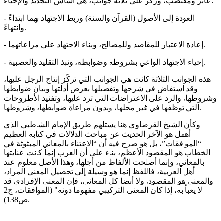
عابر ومقتضب، وركز على ثلاثة جوانب، هي أساس التجديد والإحياء:
- العودة إلى الأصول (القرآن والسنة) وربط الاجتهاد بهما ابتداءً
وانتهاءً.
- إعادة الاعتبار للمقاصد وللمصالح، وبناء الاجتهاد على مراعاتهما.
- إحياء الاجتهاد الواعي بشروطه وضوابطه، ونبذ التقليد والعصبية.
هذه الجوانب الثلاثة كانت هي الجوانب التي تركّز إنتاج الرجل عليها،
وقد استفاض في شرحها وتفصيلها بعرض أدلتها وبيان ضوابطها
وشروطها، والرد على الاعتراضات التي ترد عليها، وتفنيد الأطروحات
التي توظفها في غير محلها، وبدون مراعاة ضوابطها، وشروطها.
وكأن الشيخ القرضاوي هنا يستلهم طريق الإمام الشاطبي الذي
أهمل هو الآخر الحديث عن مباحث الدلالات في كتابه العظيم
“الموافقات”، بل هو صرح فيه أن “الاعتناء بالمعاني المبثوثة في
الخطاب هو المقصود الأعظم، بناء على أن العرب إنما كانت عنايتها
بالمعاني، وإنما أصلحت الألفاظ من أجلها، وهذا الأصل معلوم عند
أهل العربية، فاللفظ إنما هو وسيلة إلى تحصيل المعنى المراد،
والمعنى هو المقصود، ولا أيضا كل المعاني، فإن المعنى الإفرادي قد
لا يعبأ به، إذا كان المعنى التركيبي مفهوما دونه" (الموافقات، ج2
ص138).