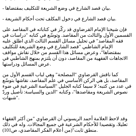
- بيان قصد الشارع في وضع الشريعة للتكليف بمقتضاها.
- بيان قصد الشارع في دخول المكلف تحت أحكام الشريعة.
فإن شيخنا الإمام القرضاوي قد ركّز في كتاباته في المقاصد على
القسمين الأول والثالث من المقاصد. وتوسّع في كتابه "دراسات في
فقه المقاصد" في تحليل مسائل القسم الثالث الذي اطلق عليه
الإمام الشاطبي "قصد الشارع في وضع الشريعة للتكليف
بمقتضاها"، وعرض مسائل هذا القسم من خلال نقاش مواقف
الاتجاهات الفقهية من المقاصد، دون أن يلتزم بمنهج الشاطبي في
عرض المسائل ودراستها.
كما ناقش القرضاوي "المصلحة" وهي لباب القسم الأول من
المقاصد، بل هي الركن الأساسي في علم المقاصد، نقاشها بتوسّع
في عدد من كتبه؛ لا سيما كتابه الجليل "السياسة الشرعية في ضوء
نصوص الشريعة ومقاصدها"، وكتابه "الدين والسياسة: تأصيل وردّ
شبهات".
وقد لاحظ العلامة أحمد الريسوني أن القرضاوي "من أكثر الفقهاء
تعليلا، وتقصيدا للأحكام الشرعية في جميع المجالات. وله في ذلك
منطق ثابت"(من أعلام الفكر المقاصدي، ص101).