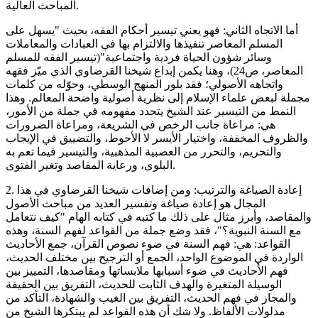
المباحث العالية.
أما الاتجاه الثاني: فهو يعني تيسير أحكام الفقه، بحيث "يسهل على
المسلم المعاصر تنفيذها والالتزام بها في العبادات والمعاملات
وسائر شؤون الحياة فردية واجتماعية"(تيسير الفقه للمسلم
المعاصر، ص24)، وهنا يكمن إبداع شيخنا القرضاوي الذي ميّز فقهه
واتجاهه الأصولي؛ فقد بلور المنهج الوسطي، وحوّله من كلمات
مجملة لبعض علماء الإسلام إلى نظرية أصولية واضحة المعالم. وهذا
النمط من التيسير عند الشيخ يتحدد مفهومه في جملة من الأمور،
هي: مراعاة جانب الرخص في الشريعة، ومراعاة الضرورات
والظروف المخففة، واختيار الأيسر لا الأحوط، والتضييق في الإيجاب
والتحريم، والتحرر من العصبية المذهبية، والتيسير فيما تعم به
البلوى، ورعاية المقاصد وتغير الفتوى.
2. إعادة الصياغة والترتيب: ومن إضافات شيخنا القرضاوي في هذا
المجال هو إعادة صياغة وتفسير العديد من مباحث الأصول
والمقاصد، وأبرز مثال على ذلك ما كتبه في كتابه الهام "كيف نتعامل
مع السنة النبوية؟"، فقد وضع جملة من القواعد لفهم السنة، وهذه
القواعد: هي: فهم السنة في ضوء نصوص القرآن، جمع الأحاديث
الواردة في الموضوع الواحد، الجمع أو الترجيح بين مختلف الحديث،
فهم الأحاديث في ضوء أسبابها ملابساتها ومقاصدها، التمييز بين
الوسيلة المتغيرة والهدف الثابت للحديث، التفريق بين الحقيقة
والمجاز في فهم الحديث، التفريق بين الغيب والشهادة، التأكد من
مدلولات الألفاظ. ولا شك أن هذه القواعد لم يبتكرها الشيخ من