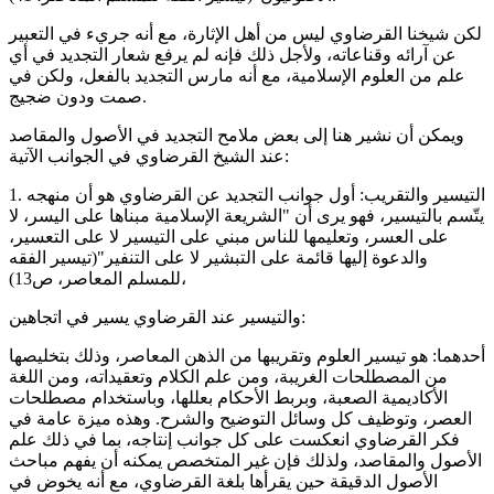
لكن شيخنا القرضاوي ليس من أهل الإثارة، مع أنه جريء في التعبير
عن آرائه وقناعاته، ولأجل ذلك فإنه لم يرفع شعار التجديد في أي
علم من العلوم الإسلامية، مع أنه مارس التجديد بالفعل، ولكن في
صمت ودون ضجيج.
ويمكن أن نشير هنا إلى بعض ملامح التجديد في الأصول والمقاصد
عند الشيخ القرضاوي في الجوانب الآتية:
1. التيسير والتقريب: أول جوانب التجديد عن القرضاوي هو أن منهجه
يتّسم بالتيسير، فهو يرى أن "الشريعة الإسلامية مبناها على اليسر، لا
على العسر، وتعليمها للناس مبني على التيسير لا على التعسير،
والدعوة إليها قائمة على التبشير لا على التنفير"(تيسير الفقه
للمسلم المعاصر، ص13)،
والتيسير عند القرضاوي يسير في اتجاهين:
أحدهما: هو تيسير العلوم وتقريبها من الذهن المعاصر، وذلك بتخليصها
من المصطلحات الغريبة، ومن علم الكلام وتعقيداته، ومن اللغة
الأكاديمية الصعبة، وبربط الأحكام بعللها، وباستخدام مصطلحات
العصر، وتوظيف كل وسائل التوضيح والشرح. وهذه ميزة عامة في
فكر القرضاوي انعكست على كل جوانب إنتاجه، بما في ذلك علم
الأصول والمقاصد، ولذلك فإن غير المتخصص يمكنه أن يفهم مباحث
الأصول الدقيقة حين يقرأها بلغة القرضاوي، مع أنه يخوض في