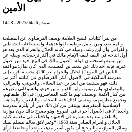
الأمين
سبت, 2025/04/26 - 14:28
من يقرأ كتابات الشيخ العلامة يوسف القرضاوي عن المصلحة
والمقاصد، ومن يتأمل توظيفه لقواعدهما، واستدعاءاته للشاطبي
والقرافي وآل ابن رشد، وميله في كتابه الحلال والحرام الذي يعد هو
أول انتاجه في الفقه لفقه الإمام مالك في أكثر ترجيحاته، ونقله عن
ابن تيمية باستحسان قوله: “أصول مالك في البيع أجود من أصول
غيره، فإنه أخذ ذلك عن سعيد بن المسيب، الذي كان يقال: هو أفقه
الناس في البيوع” (الحلال والحرام، ص290)، يحسبه أقرب إلى
مدرسة المالكية في الأصول، لكن القرضاوي في كنانته أكثر من
ذلك، فهو يستفيد من العز بن عبد السلام، والجويني، والغزالي،
والبيضاوي، وابن تيمية، وابن القيم، وابن حزم، والشوكاني وغيرهم
من كبار الأئمة، ويضيف لهم ما كتبه المعاصرون؛ في كل طبقاتهم،
وبجميع مدارسهم، ويضيف لذلك فقه الصحابة، والتابعين، والمذاهب
الإسلامية المنقرضة، وينتقي من كل ذلك دون أن يلتزم بمدرسة
واحدة؛ لا في الأصول أحرى في الفروع. وهو يصرح بذلك دون مواربة
ولا تلعثم منذ بدء مساره في الاجتهاد والافتاء، في مقدمة كتابه
الحلال والحرام الصادر سنة 1960، “وغير لائق بعالم مسلم يملك
وسائل الموازنة والترجيح أن يكون أسير مذهب واحد أو خاضعا لرأي