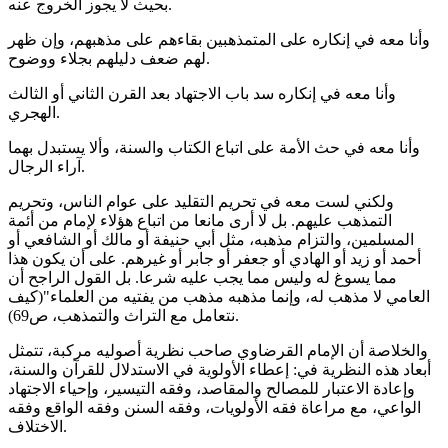
بحيث لا يجوز الخروج عنه.
وأنا معه في إنكاره على المتمذهبين بقاءهم على مذهبهم، وإن ظهر
لهم ضعف دليلهم بجلاء ووضوح.
وأنا معه في إنكاره سد باب الاجتهاد بعد القرن الثاني أو الثالث
الهجري.
وأنا معه في حث الأمة على اتباع الكتاب والسنة، وألا يستبدل بهما
آراء الرجال.
ولكني لست معه في تحريم التقليد على عوام الناس، وتحريم
التمذهب عليهم. بل لا أرى مانعا من اتباع هؤلاء لإمام من أئمة
المسلمين، والتزام مذهبه، مثل أبي حنيفة أو مالك أو الشافعي أو
أحمد أو زيد أو الهادي أو جعفر أو جابر أو غيرهم. على أن يكون هذا
مما يسوغ له وليس مما يجب عليه شرعا. بل القول الراجح أن
العامي لا مذهب له، وإنما مذهبه مذهب من يفتيه من العلماء"(كيف
نتعامل مع التراث والتمذهب، ص69).
والخلاصة أن الإمام القرضاوي صاحب نظرية أصوليه مركبة، تتمثل
أبعاد هذه النظرية في: إعطاء الأولوية في الاستدلال للقرآن والسنة،
وإعادة الاعتبار للمصالح والمقاصد، وفقه التيسير، وإحياء الاجتهاد
الواعي، مع مراعاة فقه الأولويات، وفقه السنن وفقه الواقع وفقه
الاختلاف.