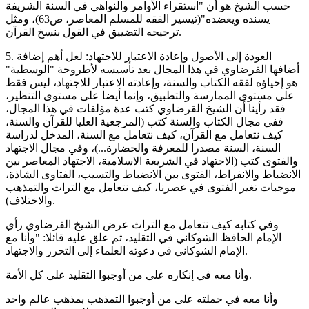
حسب الشيخ هو أن "استقراء الأوامر والنواهي في السنة الشريفة
يسنده ويعضده"(تيسير الفقه للمسلم المعاصر، ص63)، ومثل
ترجيحه التضييق في القول بنسخ القرآن.
5. العودة إلى الأصول وإعادة الاعتبار للاجتهاد: لعل أهم إضافة
أضافها القرضاوي في هذا المجال بعد تأسيسه لأطروحة "الوسطية"
هو إحياؤه لفقه الكتاب والسنة، وإعادته الاعتبار للاجتهاد، ليس فقط
على مستوى الممارسة والتطبيق، وإنما أيضا على مستوى التنظير،
فقد رأينا أن الشيخ القرضاوي كتب عدة مؤلفات في هذا المجال،
ففي مجال الكتاب والسنة كتب (المرجعية العليا للقرآن والسنة،
كيف نتعامل مع القرآن، كيف نتعامل مع السنة، المدخل لدراسة
السنة، السنة مصدرا للمعرفة والحضارة...)، وفي مجال الاجتهاد
والفتوى كتب (الاجتهاد في الشريعة الاسلامية، الاجتهاد المعاصر بين
الانضباط والانفراط، الفتوى بين الانضباط والتسيب، الفتاوى الشاذة،
موجبات تغير الفتوى في عصرنا، كيف نتعامل مع التراث والتمذهب
والاختلاف).
وفي كتابه كيف نتعامل مع التراث عرض الشيخ القرضاوي رأي
الإمام الحافظ الشوكاني في التقليد، ثم علق عليه قائلا: "وأنا مع
الإمام الشوكاني في دعوته العلماء إلى التحرر والاجتهاد.
وأنا معه في إنكاره على من أوجبوا التقليد على كل الأمة.
وأنا معه في حملته على من أوجبوا التمذهب بمذهب عالم واحد