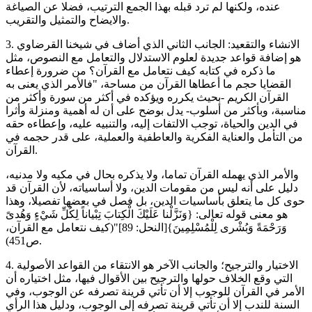
عنده، ولكنها لم ترد قبله بهذا الجمع الترتيب، فضلا عن الصياغة
والايضاح والتمثيل والتقريب.
3. الانشاء والتقعيد: الجانب الثاني الذي أضاف في شيخنا القرضاوي
هو إضافة قواعد جديدة لعلوم الاستدلال والتعامل مع النصوص، مثل
ما ذكره في كتابه كيف نتعامل مع القرآن؟ من ضرورة إعطاء
القضايا حجم ما أعطاها القرآن من مساحة، "فالأمر الذي يعنى به
القرآن الكريم -بحيث يكرره ويؤكده في أكثر من سورة وأكثر من
مناسبة، وبأكثر من أسلوب- يدل بوضح على أن له أهمية ومنزلة وأثرا
في الدين والحياة، توجب الالتفات إليه، والتنبيه عليه، وإعطاءه حقه
من التأمل والعناية الفكرية والعاطفية والعملية، على قدر حجمه في
القرآن.
والأمر الذي يهمله القرآن تماما، ولا يذكره بحال في مكيه ولا مدنيه،
دليل على أنه ليس من مقومات الدين، ولا أساسياته، لأن القرآن قد
حوى كل ما يتعلق بأساسيات الدين، بل فصل في بعضها تفصيلا، وهذا
هو معنى قوله تعالى: {وَنَزَّلْنا عَلَيْكَ الْكِتابَ ‌تِبْياناً ‌لِكُلِّ شَيْءٍ وَهُدىً
وَرَحْمَةً وَبُشْرى لِلْمُسْلِمِينَ}[النحل: 89]"(كيف نتعامل مع القرآن،
ص451).
4. الاختيار والترجيح؛ والجانب الآخر هو الانتقاء من القواعد الأصولية
التي وقع الخلاف حولها والترجيح بين الأقوال فيها، مثل اختياره أن
الأمر في القرآن للوجوب إلا أن تأتي قرينة تصرفه عن الوجوب، وفي
السنة للندب إلا أن تأتي قرينة تصرفه إلى الوجوب، ودليل هذا الرأي