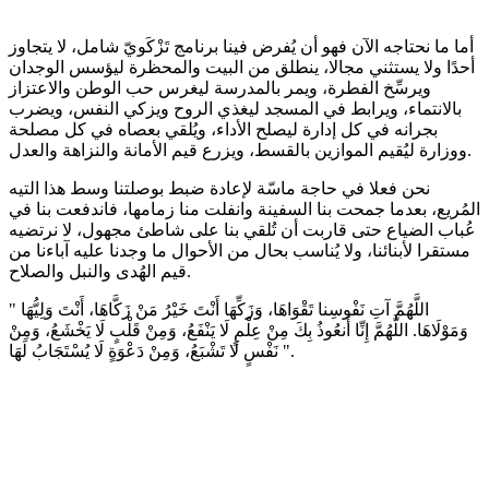
أما ما نحتاجه الآن فهو أن يُفرض فينا برنامج تَزْكَويّ شامل، لا يتجاوز
أحدًا ولا يستثني مجالا، ينطلق من البيت والمحظرة ليؤسس الوجدان
ويرسِّخ الفطرة، ويمر بالمدرسة ليغرس حب الوطن والاعتزاز
بالانتماء، ويرابط في المسجد ليغذي الروح ويزكي النفس، ويضرب
بجرانه في كل إدارة ليصلح الأداء، ويُلقي بعصاه في كل مصلحة
ووزارة ليُقيم الموازين بالقسط، ويزرع قيم الأمانة والنزاهة والعدل.
نحن فعلا في حاجة ماسّة لإعادة ضبط بوصلتنا وسط هذا التيه
المُريع، بعدما جمحت بنا السفينة وانفلت منا زمامها، فاندفعت بنا في
عُباب الضياع حتى قاربت أن تُلقي بنا على شاطئ مجهول، لا نرتضيه
مستقرا لأبنائنا، ولا يُناسب بحال من الأحوال ما وجدنا عليه آباءنا من
قيم الهُدى والنبل والصلاح.
" اللَّهُمَّ آتِ نَفْوسِنا تَقْوَاهَا، وَزَكِّهَا أَنْتَ خَيْرُ مَنْ زَكَّاهَا، أَنْتَ وَلِيُّهَا
وَمَوْلَاهَا. اللَّهُمَّ إِنِّا أَنعُوذُ بِكَ مِنْ عِلْمٍ لَا يَنْفَعُ، وَمِنْ قَلْبٍ لَا يَخْشَعُ، وَمِنْ
نَفْسٍ لَا تَشْبَعُ، وَمِنْ دَعْوَةٍ لَا يُسْتَجَابُ لَهَا ".