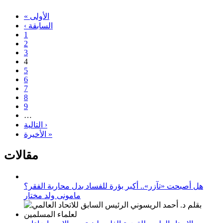
« الأولى
‹ السابقة
1
2
3
4
5
6
7
8
9
…
التالية ›
الأخيرة »
مقالات
هل أصبحت «تآزر».. أكبر بؤرة للفساد بدل محاربة الفقر؟
مامونى ولد مختار