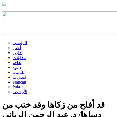
الرئيسية
أخبار
تقارير
مقابلات
ثقافة
دعوة
ملتميديا
اتصل بنا
Francais
Pulaar
الأرشيف
قد أفلح من زكاها وقد ختب من
دساها/ د. عبد الرحمن الرباني