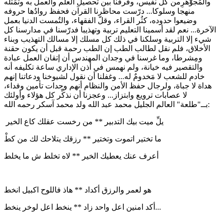
والمُجوْْْْْهرِمن كل نفيس، وفرقنا بين تحصيل العلم والعمل به وتمَثّله
منهجا وسلوكا... درّست محاظرنا القرآن فحفظ روادُها حروفه
وضيعوا حدوده، كثُر القراء، وقلّ الفقهاء، والتُمست الدنيا بعمل
الآخرة... نعم لقد أسمينا التعليم تربية وتهذيبا فدرّسنا في مدارسنا كل
شيء إلا التربية وسلكنا في ذلك كل مسلك إلا مسالك التهذيب وبناء
الأخلاق، فلم نقل لطالب الطب إن الطب رحمة قبل أن يكون حقنة
ومِشرطا، وما غرسنا في وجدان المهندس أن إتقان العمل عبادة
والتقصير فيه خيانة، ولم نهمس في أذن الإداري ساعة تكليفه أنه
خادم للشعب لا مَخدومٌ له... وغفلنا أن نقول لشيوخنا ودعاتنا إنهم
هداة لا جباة، ولرجال حفظ الأمن والنظام أنهم وحدات تأمين وفداء،
لا عصابات ترويع وابتزاز... وعجزنا أن نذكِّر كل هؤلاء وأولئك
بــ"طلعة" العالم الجليل محمد عبد الله ولد محمد آسكر رحمه الله:
يلِّ ميت بيك التدبير ** من رخست عقلك كاع الخير
ما تختير اتموت وتختير ** رزقك يتلاحك لك من كطْ
أعرف عنك يعطيك الخير ** لاه تخلط ش ما يخلط
هو لعمر والرزق أكداد ** هاذ فاللوح اكبيل انخط
أكد امنين اعل واحد زاد ** ينخط اعل لوخر ينخط...