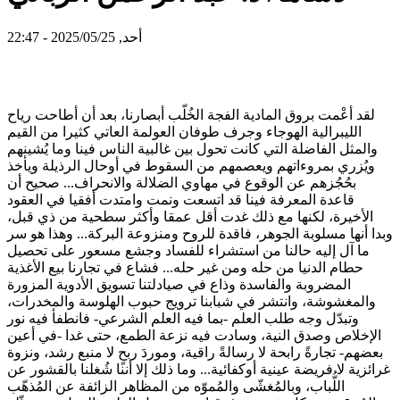
أحد, 2025/05/25 - 22:47
لقد أعْمت بروق المادية الفجة الخُلّب أبصارنا، بعد أن أطاحت رياح
الليبرالية الهوجاء وجرف طوفان العولمة العاتي كثيرا من القيم
والمثل الفاضلة التي كانت تحول بين غالبية الناس فينا وما يُشينهم
ويُزري بمروءاتهم ويعصمهم من السقوط في أوحال الرذيلة ويأخذ
بحُجُزهم عن الوقوع في مهاوي الضلالة والانحراف... صحيح أن
قاعدة المعرفة فينا قد اتسعت ونمت وامتدت أفقيا في العقود
الأخيرة، لكنها مع ذلك غدت أقل عمقا وأكثر سطحية من ذي قبل،
وبدا أنها مسلوبة الجوهر، فاقدة للروح ومنزوعة البركة... وهذا هو سر
ما آل إليه حالنا من استشراء للفساد وجشع مسعور على تحصيل
حطام الدنيا من حله ومن غير حله... فشاع في تجارنا بيع الأغذية
المضروبة والفاسدة وذاع في صيادلتنا تسويق الأدوية المزورة
والمغشوشة، وانتشر في شبابنا ترويج حبوب الهلوسة والمخدرات،
وتبدّل وجه طلب العلم -بما فيه العلم الشرعي- فانطفأ فيه نور
الإخلاص وصدق النية، وسادت فيه نزعة الطمع، حتى غدا -في أعين
بعضهم- تجارةً رابحة لا رسالةً راقية، وموردَ ربحٍ لا منبع رشد، ونزوة
غرائزية لا فريضة عينية أوكفائية... وما ذلك إلا أننا شُغلنا بالقشور عن
اللُّباب، وبالمُغشّى والمُموّه من المظاهر الزائفة عن المُذهّب