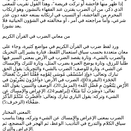
إذا ظهر منها فاحشة أو تركت فريضة"، وهذا القول تقريب للمعنى
الذي ذكر، من أن الضرب يقترن عند الفقهاء بالنشوز، وهو ارتكاب
المحرم من الفاحشة، أو التسبب في ارتكابه بمنعه حقه دون عذر
شرعي، وأما مراجعته في أمر ، أو مخالفته في الشؤون الحياتية فلا
يعد نشوزا.
من معاني الضرب في القرآن الكريم
ورد لفظ ضرب في القرآن الكريم في مواضع كثيرة، وجاء على
معان متعددة بحسب سياق استعمال اللفظ، فتارة يشير إلى التحريك
والضرب بالشيء، وتارة يقصد الضرب في الأرض بمعنى السير فيها
طلبا للرزق، وتارة يوضح العبرة بضرب المثل، وتارة للترك والإمساك
عن الشيء، وتارة للوصف؛ الضرب بالشيء والتحريك: يقول الحق
تبارك وتعالى: ﴿وإِذِ اسْتَسْقَى مُوسَى لِقَوْمِه فَقُلْنَا اضْرِبْ بِّعَصَاكَ
الحَجَرَ﴾ (البقرة:60)، الضرب في الأرض: ﴿وآخَرُونَ يَضْرِبُونَ في
الأَرْضِ يَبْتَغُونَ مِ فَضْلِ اللَّه﴾ (المزمل:20)، الوصف والتبيين: يقول الله
تعالى: ﴿وضَرَبَ لَنَا مَثَلاً﴾ (إبراهيم:24)، الإعراض والإمساك عن
الشيء وتركه: يقول الباري تبارك وتعالى: ﴿أَفَضْرِبُ عَنْكُمُ الذِّكْرَ
صَفْحًا﴾ (الزخرف:5).
المعنى المختار:
الضرب بمعنى الإعراض والإمساك عن الشيء وتركه، وهذا يناسب
سياق الكلام والتدرج في التأديب: الوعظ، ثم الهجر في المضجع، ثم
الإعراض والترك.