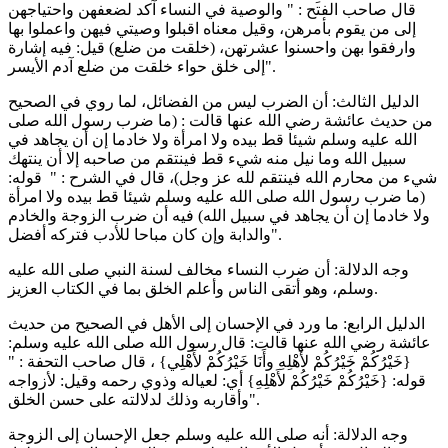
قال صاحب الفتح : " والوصية في النساء آكد لضعفهن واحتياجهن
إلى من يقوم بأمرهن، وقيل معناه اقبلوا وصيتي فيهن واعملوا بها
وارفقوا بهن واحسنوا عشرتهن، (خلقت من ضلع) قيل: فيه إشارة
إلى خلق حواء خلقت من ضلع آدم الأيسر".
الدليل الثالث: أن الضرب ليس من الفضائل، لما روي في الصحيح
من حديث عائشة رضي الله عنها قالت : (ما ضرب رسول الله صلى
الله عليه وسلم شيئا قط بيده ولا امرأة ولا خادما إن أن يجاهد في
سبيل الله وما نيل منه شيء قط فينتقم من صاحبه إلا أن ينتهك
شيء من محارم الله فينتقم لله عز وجل)، قال في الشرح : " قوله:
(ما ضرب رسول الله صلى الله عليه وسلم شيئا قط بيده ولا امرأة
ولا خادما إن أن يجاهد في سبيل الله) فيه أن ضرب الزوجة والخادم
والدابة وإن كان مباحا للأدب فتركه أفضل".
وجه الدلالة: أن ضرب النساء مخالف لسنة النبي صلى الله عليه
وسلم، وهو أتقى الناس وأعلم الخلق بما في الكتاب العزيز.
الدليل الرابع: ما ورد في الإحسان إلى الأهل في الصحيح من حديث
عائشة رضي الله عنها قالت: قال رسول الله صلى الله عليه وسلم:
{خَيْرُكُمْ خَيْرُكُمْ لأَهْلِهِ وأَنَا خَيْرُكُمْ لأَهْلِي} ، قال صاحب التحفة : "
قوله: {خَيْرُكُمْ خَيْرُكُمْ لأَهْلِهِ} أي: لعياله وذوي رحمه وقيل: لأزواجه
وأقاربه وذلك لدلالته على حسن الخلق".
وجه الدلالة: أنه صلى الله عليه وسلم جعل الإحسان إلى الزوجة