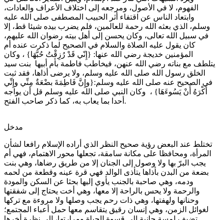
الفهوم، لا في الأصول، ومرجعه إلى اختلاف الأعراف والعادات،
وابتعاد الناس عن اقتفاء أثر الحبيب المصطفى صلى الله عليه
وسلم، الذي بعثه الله رحمة للعالمين، فلم يضرب بيده شيئا قط، إلا
في سبيل الله تعالى، وكان يحسن إلى أهل بيته رضوان الله عليهم،
كان يقول عليه الصلاة والسلام في الصحيح لما ذكرت عنده أم
المؤمنين خديجة رضي الله عنها: {إِنّي قَدْ رُزِقْتُ حُبَّهَا} ، وكان
يتلطف مع بناته رضي الله عنهن، فيخاطب فاطمة بأم أبيها بنت سيد
الخلق رسول الله صلى الله عليه وسلم، ولا يرضى أذاها، فقد ثبت
في الصحيح عنه صلى الله عليه وسلم:{وإِنَّ فَاطِمَةَ بضْعَةٌ مِنِّي وإِنِّي
أَكْرَهُ أَنْ يَسُوءَهَا} ، وكان النبي صلى الله عليه وسلم قل أن يواجه
أحدا بما يعاب به، كما ذكر صاحب الفتح.
مدخل
تختلط عند البعض رؤية صحيح النظر الذي أراده الإسلام رافعا لشأن
المرأة، ومحافظا على مكانة سامقة، تجعلها محور الاهتمام، فهي أم
يجب البرّ بها ولا وصول إلى الجنان إلا من طريق رضاها، وهي بنت
بضعة من البدن بأذاها يتأذى الوالد فهي قرة عينه وقطعة من لحمه
ودمه، وهي صاحبة بالجنب يأوي إليها بحثا عن السكن والمودة
والرحمة ولا يحس بالراحة إلا معها، وهي أخت يحتاج إلى شفقتها
وحنانها ولهفتها، وهي ذات رحم يجب وصلها ولا مروءة مع تركها
لغوائل الزمن، وهي إنسان رقيق يتقاسم معها حمل أعباء المجتمع؛
تضيف لمسة حانية إلى قسوة الحياة ومرارتها، إلى نظرة أخرها