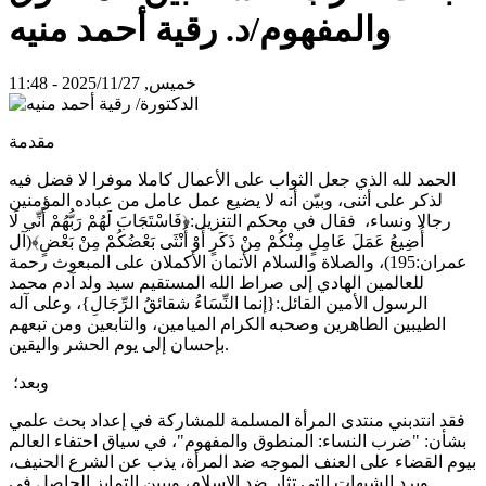
والمفهوم/د. رقية أحمد منيه
خميس, 2025/11/27 - 11:48
مقدمة
الحمد لله الذي جعل الثواب على الأعمال كاملا موفرا لا فضل فيه
لذكر على أثنى، وبيّن أنه لا يضيع عمل عامل من عباده المؤمنين
رجالا ونساء، فقال في محكم التنزيل:﴿فَاسْتَجَابَ لَهُمْ رَبُّهُمْ أَنِّي لَا
أُضِيعُ عَمَلَ عَامِلٍ مِنْكُمْ مِنْ ذَكَرٍ أَوْ أُنْثَى بَعْضُكُمْ مِنْ بَعْضٍ﴾(آل
عمران:195)، والصلاة والسلام الأتمان الأكملان على المبعوث رحمة
للعالمين الهادي إلى صراط الله المستقيم سيد ولد آدم محمد
الرسول الأمين القائل:{إنما النِّسَاءُ شقائقُ الرِّجَالِ}، وعلى آله
الطيبين الطاهرين وصحبه الكرام الميامين، والتابعين ومن تبعهم
بإحسان إلى يوم الحشر واليقين.
وبعد؛
فقد انتدبني منتدى المرأة المسلمة للمشاركة في إعداد بحث علمي
بشأن: "ضرب النساء: المنطوق والمفهوم"، في سياق احتفاء العالم
بيوم القضاء على العنف الموجه ضد المرأة، يذب عن الشرع الحنيف،
ويرد الشبهات التي تثار ضد الإسلام، ويبين التمايز الحاصل في