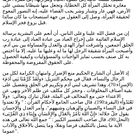
مغايرة تحمّل المرأة كل الخطايا، وتجعل منها شيطانا يمشي على
الأرض، فهي عار وشنار وشر يجب القضاء عليه، إنه التصور المعوج
لحقيقة المرأة، وصل إلى العقول من جهة استصحاب ما كان سائدا
قبل بزوغ فجر الإسلام.
إن من فضل الله علينا وعلى الناس، أن أنعم على البشرية برسالة
الإسلام القائمة على إخراج العباد من عبادة العباد إلى عبادة رب
الخلق أجمعين، وأشرقت أنوار الهدى والعدل والمساواة بين بني آدم،
وأصبحت المرأة شقيقة الرجل لها ما له وعليها ما عليه، إلا ما اختص
به كل صنف بحسب تمايز الواجبات والمسؤوليات وكيفية الحصول
على الحقوق المفروضة والمحفوظة.
إذ الأصل أن الشارع الحكيم منع الإضرار وامتهان الكرامة لكل من
الرجال والنساء، فقال في محكم التنزيل: ﴿ولَقَدْ كَرَّمْنَا بَنِي آدَمَ﴾
(الإسراء:70)، وهذا تشريف لبني آدم وتكريم في الخلق وتفضيل على
بقية أصناف المخلوقات ، وحجز كل مكلف عن ظلم الآخر ونهى عن
الاعتداء حتى مع المخالف في الملة، فقال تبارك وتعالى: ﴿ولاَ
تَعْتَدُواْ﴾ (البقرة:190)، قال صاحب الجامع لأحكام القرآن : " ولا تعتدوا
في قتل النساء والصبيان والرهبان وشبههم"، وأمر العدل والإحسان
بقول جلّ جلاله: ﴿إِنَّ اللَّهَ يَأْمُرُ بِالعَدْلِ والإِحْسَانِ وإِيتَاءِ ذِي القُرْبَى﴾
(النحل:90)، قال صاحب التفسير الكبير : " جمع الله تعالى في هذه
الآية ما يتصل بالتكليف فرضا ونفلا، وما يتصل بالأخلاق والآداب
عموما".