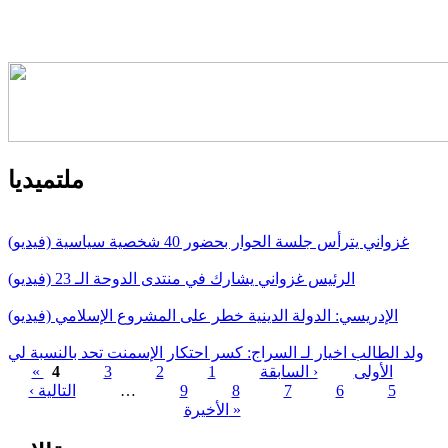
ملتميديا
غزواني يترأس جلسة الحوار بحضور 40 شخصية سياسية (فيديو)
الرئيس غزواني يشارك في منتدى الدوحة الـ 23 (فيديو)
الإدريسي: الدولة الدينية خطر على المشروع الإسلامي (فيديو)
ولد الطالب اخيار لـ السراج: كسر احتكار الإسمنت تحد بالنسبة لي
« الأولى
‹ السابقة
1
2
3
4
5
6
7
8
9
…
التالية ›
الصفحات
الأخيرة »