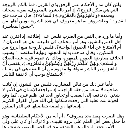
ولئن كان مدار الأحكام على الرفق بذي القربى، فما بالكم بالزوجة
التي هي سكن للزوج؟، إذ أمر بالعشرة بالمعروف، بقوله سبحانه
وبحمده ﴿وعَاشِرُوهُنَّ بِالمَعْرُوفِ﴾ (النساء:19)، قال صاحب فتح
القدير : " وعاشروهن بما هو معروف في هذه الشريعة وبين أهلها من
حسن المعاشرة".
وأما ما ورد في النص من الضرب فليس على إطلاقه، إذ اقترن عند
أهل العلم بالنشوز، وهو أمر مختلف في طبيعته، هل هو العصيان؟،
أم الامتناع عن أداء الحقوق الواجبة؟، فليس للزوجة منع الزوج من
التمكين ، وقال صاحب بداية المجتهد ونهاية المقتصد :" وسبب
الخلاف معارضة العموم للمفهوم، وذلك أن عموم قوله عليه الصلاة
والسلام:{ولَهُنَّ عَلَيْكُمْ رِزْقُهُنَّ وَكِسْوَتُهُنَّ بِالمَعْرُوف}، يقتضي أنّ
الناشز وغير الناشز سواء، والمفهوم من أن النفقة هي في مقابلة
الاستمتاع يوجب أن لا نفقة للناشز".
فأما غير ذلك من تَبايُن المشارب، فليس من النشوز، إن كانت
صاحبته لا تمنعه من حقه الواجب، إذ مراجعة الإنسان في الأمر لا
ينبغي أن تدفعه إلى الغضب أو تجاوز الحد في ظلم غيره، كما وقع
لخولة بنت ثعلبة التي رفعت شكاتها إلى الله فنزل القرآن الكريم
بإنصافها ، والقصة بتفاصيلها في الدر المنثور..
وهل الضرب مقيد بحد معروف؟ ، أم أنه من الأحكام السلطانية، وهو
ما حمل بعض أهل العلم على لزوم تقييده، وإلا ترك، أو كان على ولي
الأمر حجز الرجال عن التعدي، مخافة الجور المنهي عنه شرعا.