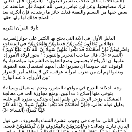
(النساء:128)، قال صاحب تفسير البغوي : " (النشوز): قال الكلبي:
ترك مضاجعتها، وعن ابن عباس رضي الله عنهما: فإن صالحته عن
بعض حقها من القسم والنفقة فذلك جائز ما رضيت، فإن أنكرته بعد
الصلح فذلك لها ولها حقها".
أولا: القرآن الكريم:
الدليل الأول: في الآية التي يحتج بها الكثير على جواز الضرب،
﴿وَاللَّاتِي تَخَافُونَ نُشُوزَهُنَّ فَعِظُوهُنَّ وَاهْجُرُوهُنَّ فِي الْمَضَاجِعِ
وَاضْرِبُوهُنَّ فَإِنْ أَطَعْنَكُمْ فَلَا تَبْغُوا عَلَيْهِنَّ سَبِيلًا إِنَّ اللَّهَ كَانَ عَلِيًّا كَبِيرًا﴾
(النساء: 34)، قال صاحب التحرير والتنوير : " يجوز لولاة الأمور إذا
علموا أن الأزواج لا يحسنون وضع العقوبات الشرعية مواضعها، ولا
الوقوف عند حدودها أن يضربوا على أيديهم استعمال هذه العقوبة،
ويعلنوا لهم أن من ضرب امرأته عوقب، كي لا يتفاقم أمر الإضرار
بين الأزواج، لا عند الوازع".
وجه الدلالة: التدرج في مواجهة النشور، وعدم استعمال وسيلة لا
يتوخى منها إصلاح ذات البين، ومنع مجاوزة الحد في معالجة
المشكل، وزجر الرجل عن ظلم المرأة وتذكيره بقدرة الله عليه،
بدليل قوله تعالى: ﴿فَإِنْ أَطَعْنَكُمْ فَلَا تَبْغُوا عَلَيْهِنَّ سَبِيلًا إِنَّ اللَّهَ كَانَ
عَلِيًّا كَبِيرًا﴾ (النساء: 34).
الدليل الثاني: ما جاء في وجوب عشرة النساء بالمعروف، في قول
الباري تبارك وتعالى: ﴿وعَاشِرُوهُنَّ بِالمِعْرُوفِ فَإِنْ كَرِهْتُمُوهُنَّ فَعَسَى
أَنْ تَكْرَهُواْ شَيْئًا ويَجْعَلَ اللَّهُ فِيهِ خَيْرًا كَثِيرًا﴾ (النساء:19)، قال صاحب