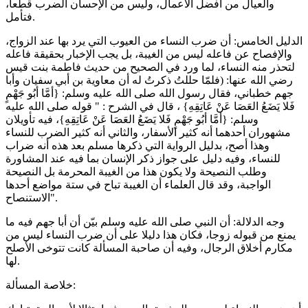
والعيال من أفضل الأعمال، وليس من الإحسان الضرب قطعا،
فتأمل.
الدليل الخامس: أن ضرب النساء من العيوب التي يرد بها عند الزواج،
والإفصاح عن فاعله ليس من الغيبة، بل يجب الإخبار بحقيقة فاعله
لتحذر منه النساء، لما ورد في الصحيح من حديث فاطمة بنت قيس
رضي الله عنها: (فلمّا حللتُ ذكرتُ له أن معاوية بن أبي سفيان وأبا
جهم خطباني، فقال رسول الله صلى الله عليه وسلم: {أمَّا أبُو جَهْمٍ
فَلا يَضَعُ العَصَا عَنْ عَاتِقِهِ} ، قال في الشرح : " قوله صلى الله عليه
وسلم: {أمَّا أبُو جَهْمٍ فَلا يَضَعُ العَصَا عَنْ عَاتِقِهِ}، فيه تأويلان
مشهوران أحدهما أنه كثير الأسفار، والثاني أنه كثير الضرب للنساء
وهذا أصح، بدليل الرواية التي ذكرها مسلم بعد هذه أنه ضراب
للنساء، وفيه دليل على جواز ذكر الإنسان بما فيه عند المشاورة
وطلب النصيحة ولا يكون هذا من الغيبة المحرمة بل النصيحة
الواجبة، وقد قال العلماء أن الغيبة تباح في ستة مواضع أحدها
الاستنصاح".
وجه الدلالة: أن النبي صلى الله عليه وسلم بيّن أن أبا جهم فيه ما
يمنع من قبوله زوجا، فكان هذا دليلا على أن ضرب النساء ليس من
مكارم أخلاق الرجال، وفيه أن صاحبة المسألة كانت تتوخى الأصلح
لها.
خلاصة المسألة: