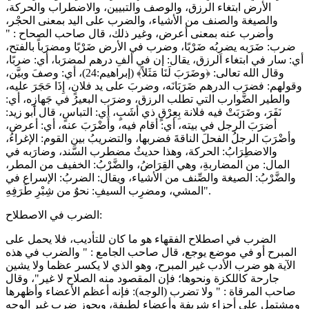
الأرض ابتغاء الرزق، والوصف والتبيين، والاضطراب والحركة،
والصيغة والصنف من الأشياء، والضرب على اليد بمعنى الحجْر،
وأضرب عنه بمعنى أعرض، وغير ذلك، قال صاحب الصحاح : "
ضرب: ضَرَبه يضرِبُه ضَرْبًا، وضرب في الأرض ضَرْبًا ومضرَباً بالفتح،
أي: سار في ابتغاء الرزق، يقال: إن في ألفِ درهم لمضرَبا، أي: ضربًا،
وقال الله تعالى: ﴿وضَرَبَ لَنَا مَثَلاً﴾ (إبراهيم:24)، أي: وصفَ وبيَّن،
وقولهم: فضرَب الدرهم ضَرَبَانَه، وضربَ على يد فلانٍ، إِذَا حَجَرَ عليه،
والطير الضَّوارب التي تطلب الرزق، وضرَب البعيرُ في جَهازِه، أي:
نَفَرَ، وضَرَبَتْ فيه فلانة بِعِرْقٍ ذي أشَبٍ، أي: التباسٍ، قال أبو زيد:
أضرَبَ الرجل في بيته، أي: أقام فيه، وأَضْرَبَ عنه، أي: أعرض،
وأضْرَبَ الرجلُ الفحلَ الناقةَ فضربها، والتضريبُ بين القوم: الإغراءُ،
والاضطِرَابُ: الحركة، وهذا حديثٌ مضطرب السَّند، وضارَبه في
المال: من المضاربةِ، وهي القِرَاضُ، والضَّرْبُ: الخفيف من المطر،
والضَّرْبُ: الصيغة والصِّنف من الأشياء، ويقال: الضربُ: الإسراع في
المشي، ومضرِب السيفِ: نحوٌ من شِبْرِ طَرَفِهِ".
الضرب في الاصطلاح:
الضرب في اصطلاح الفقهاء هو ما كان للتأديب، فلا يحمل على
المبرح أو في موضع يوجع، قال صاحب الجامع : " والضرب في هذه
الآية هو ضرب الأدب غير المبرح، وهو الذي لا يكسر عظما ولا يشين
جارحة كاللكزة ونحوها؛ فإن المقصود منه الصلاح لا غير"، وقال
صاحب المرقاة : " ولا تضرب (الوجه): فإنه أعظم الأعضاء وأظهرها
ومشتمل على أجزاء شريفة وأعضاء لطيفة، ويجوز ضرب غير الوجه