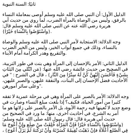
ثانيًا: السنة النبوية
الدليل الأول: أن النبي صلى الله عليه وسلم أوصى بمعاملة النساء
بالرفق، وليس من الوصاة بالمرأة الضرب، لما روي من حديث أبي
هريرة رضي الله عنه عن النبي صلى الله عليه وسلم قال:
{واسْتَوْصُوا بِالنِّسَاءِ خَيْرًا}.
وجه الدلالة: الاستجابة لأمر النبي صلى الله عليه وسلم والوصاة
بالنساء، وذلك في جميع أبواب الخير، وليس من الخير الضرب
والتقريع وهدر الكرامة أمام الأبناء.
الدليل الثاني: الأمر بالإحسان إلى المرأة وهي بنت في طور التربية،
في الصحيح من حديث عائشة رضي الله عنها: {مَن ابْتُلي مِنَ البَنَاتِ
بِشَيْءٍ فَأَحْسَنَ إِلَيْهِنَّ كُنَّ لَهُ سِتْرًا مِنَ النَّارِ} ، قال في الشرح : " في
الأحاديث فضل الإحسان إلى البنات، والنفقة عليهن، والصبر عليهن،
وعلى سائر أمورهن".
وجه الدلالة: الأمر بالصبر على المرأة وهي في مرحلة عمرية لا تفقه
كثيرا من أمور الحياة، فكيف؟ إذا بلغت مبلغ النساء وصارت في
وضع جديد لا تُعينها فيه رحمة الأبوة، بل الأمر بالصبر على زلاتها هو ما
أمر به الشرع، في أحاديث أخرى، منها: ما ورد في الصحيح من
حديث أبي هريرة قال: قال رسول الله صلى الله عليه وسلم:
{واسْتَوْصُوا بِالنِّسَاءِ خَيْرًا فَإِنَّ المَرْأَة خُلِقَتْ منْ ضِلَع وإِنَّ أعْوَجَ مَا
فِي الضّلع أَعْلاَهُ فإِنْ ذَهَبْتَ تُقِيمُهُ كَسَرْتَهُ وأنْ تَرَكْتهُ لَمْ يَزَلْ أعْوَج} ،