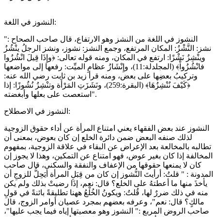
النشوز في اللغة:
النشوز في اللغة من النشز وهو الارتفاع، قال صاحب الصحاح :"
نشز: النَّشْزُ: المكان المرتفع، وجمع النشز: نشوز، ونشز الرجلُ ينْشُزُ
وينْشِزُ نَشْزًا: ارتفع في المكان، ومنه قوله تعالى: ﴿وإِذَا قِيلَ انْشُزُوا
فانْشُزُواْ﴾ (المجلدلة:11)، وإِنْشَازُ عظامِ الميِّت: رفعها إلى مواضعها
وتركيبُ بعضِها على بعض، ومنه قرأ زيد بن ثابت رضي الله عنه:
﴿كَيْفَ نُنْشِزُهَا﴾ (البقرة:259)، ونَشَزَتِ المَرْأَة وتنْشِزُ نُشُوزًا: إذا
استعصت على بعلها وأبغضته".
النشوز في الاصطلاح:
النشوز عند بعض الفقهاء يعني امتناع المرأة عن أداء حقوق الزوجية
لذلك صنفه البعض ضمن دائرة الخلع إن كان بعوض، بمعنى أن
تطالبه بالمخالعة بعد الإعراض عن البقاء في علاقة الزوجية، بمفهوم
المخالفة إذا كان بغير عوض، فهو امتناع عن التمكين، وهذا لا يجوز إن
كان لا يمنعها حقوقها من الإعفاف والنفقة والسكنى، قال صاحب
المدونة : " قلتُ: أرأيتَ النُّشوز إن كان من قِبَلِ المرأة أيَحِلُّ للزوجِ أن
يأخذَ منها ما أعطتهُ على الخلع؟ قال: نعم، إذَا رضيتْ بذلك ولم يكن
منه في ذلك ضررٌ لها، قُلتُ: ويكونُ الخُلْعُ ههنا تطليقةً بائنةً في قولِ
مالكٍ؟ قال: نعم"، وعرفه بعضهم بمجرد عصيان أوامر الزوج، قال
صاحب الروض المربع :" النشوز وهو معصيتها إياه فيما يجب عليها"،