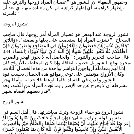
وجمهور الفقهاء أن النشوز هو: "عصيان المرأة زوجها والترفع عليه
وإظهار كراهيته، أي إظهار كراهية لم تكن معتادة منها، أي بعد أن
عاشرته".
نشوز الزوجة:
نشوز الزوجة عند البعض هو عصيان المرأة أمر زوجها، قال صاحب
الصحاح : " نشزت المرأة إذا استعصت على بعلها وأبغضته"، ﴿وَاللَّاتِي
تَخَافُونَ نُشُوزَهُنَّ فَعِظُوهُنَّ وَاهْجُرُوهُنَّ فِي الْمَضَاجِعِ وَاضْرِبُوهُنَّ فَإِنْ
أَطَعْنَكُمْ فَلَا تَبْغُوا عَلَيْهِنَّ سَبِيلًا إِنَّ اللَّهَ كَانَ عَلِيًّا كَبِيرًا﴾ (النساء: 34)،
قال صاحب التحرير والتنوير : " والحاصل أنه لا يجوز الهجر والضرب
بمجرد توقع النشوز بل حصوله اتفاقا، وإذا كان المخاطب الأزواج كان
إذنا لهم بمعاملة أزواجهن النواشز بواحدة من هذه الخصال الثلاث،
وكان الأزواج مؤتمنين على توخي مواقع هذه الخصال بحسب قوة
النشوز وقدره في الفساد، فأما الوعظ فلا حد له، وأما الهجر
فشرطه أن لا يخرج عن حد الإضرار بما تجده المرأة من الكمد، وقد
قدر بعضهم أقصاه بشهر".
نشوز الزوج:
نشوز الزوج هو جفاء الزوجة وترك معاشرتها، قال أهل العلم في
تفسير قوله تبارك وتعالى: ﴿وَإِنِ امْرَأَةٌ خَافَتْ مِنْ بَعْلِهَا نُشُوزًا أَوْ
إِعْرَاضًا فَلَا جُنَاحَ عَلَيْهِمَا أَنْ يُصْلِحَا بَيْنَهُمَا صُلْحًا وَالصُّلْحُ خَيْرٌ وَأُحْضِرَتِ
الْأَنْفُسُ الشُّحَّ وَإِنْ تُحْسِنُوا وَتَتَّقُوا فَإِنَّ اللَّهَ كَانَ بِمَا تَعْمَلُونَ خَبِيرًا﴾