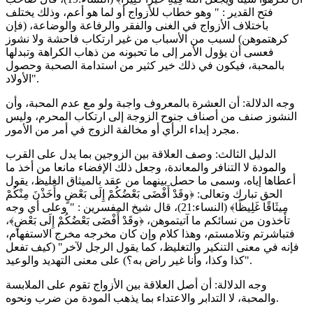
فتح القدير : " وهو خطاب للأزواج أو لما هو أعم، وذلك يختلف
باختلاف الأزواج في الغنى والفقر والرفاعة والوضاعة، (فإن
كرهتموهن) لسبب من الأسباب من غير ارتكاب فاحشة ولا نشوز
فعسى أن يؤول الأمر إلى ما تحبونه من ذهاب الكراهة وتبدلها
بالمحبة، فيكون في ذلك خير كثير من استدامة الصحبة وحصول
الأولاد".
وجه الدلالة: أن العشرة بالمعروف واجبة ولو مع عدم المحبة، وأن
النشوز صنف من أصناف جنوح الزوجة إلى ارتكاب المحرم، وليس
مجرد إبداء الرأي أو مخالفة الزوج في أمر من الأمور.
الدليل الثالث: وصف العلاقة بين الزوجين بما يدل على القرب
والمودة لا التنافر والمعاندة، وجعل ذلك الإفضاء مانعا من أخذ ما
أعطاها إياه، وسمى ما حصل بينهما من عقد بالميثاق الغليظ، يقول
الحق تبارك وتعالى: ﴿وقَدْ أَفْضَى بَعْضُكُمْ إِلَى بَعْضٍ وأَخَذْنَ مِنْكُمْ
مِيثَاقًا غَلِيظًا﴾ (النساء:21)، قال شيخ المفسرين : " وعلى أي وجه
تأخذون من نسائكم ما آتيتموهن، ﴿وقَدْ أَفْضَى بَعْضُكُمْ إِلَى بَعْضٍ﴾،
فتباشرتم وتلامستم، وهذا كلام وإن كان مخرجه مخرج الاستفهام،
فإنه في معنى التنكير والتغليظ، كما يقول الرجل لآخر" (كيف تفعل
كذا وكذا، وأنا غير راض به؟) على معنى التهديد والوعيد".
وجه الدلالة: أن أصل العلاقة بين الأزواج تقوم على الملابسة
والمحبة، لا التدابر والاعتداء بما يذهب المودة من ضرب ونحوه.