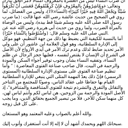
أن ضرب النساء ليس من العشرة بالمعروف امتثالا لأمر الحق تبارك
وتعالى: ﴿وعَاشِرُوهُنَّ بِالمِعْرُوفِ فَإِنْ كَرِهْتُمُوهُنَّ فَعَسَى أَنْ تَكْرَهُواْ
شَيْئًا ويَجْعَلَ اللَّهُ فِيهِ خَيْرًا كَثِيرًا﴾ (النساء:19)، وليس من الفضائل، لما
روي في الصحيح من حديث عائشة رضي الله عنها قالت : (ما ضرب
رسول الله صلى الله عليه وسلم شيئا قط بيده)، وليس من الوصاة
بالمرأة الضرب، ولما روي من حديث أبي هريرة رضي الله عنه عن
النبي صلى الله عليه وسلم قال: {واسْتَوْصُوا بِالنِّسَاءِ خَيْرًا}.
أما بالنسبة للكيفية التي يضبط بها ذلك من جهة التنظيم، فهو موكل
إلى الإدارة السلطانية، وهو قول العلامة ابن عاشور أن على ولي
الأمر تحديد ضابط لذلك وعدم ترك الأمر في أيدي الأزواج لأن الأصل
في الشرع أن الإنسان لا يقتص لنفسه ، فعليها حجز الرجال عن ظلم
النساء، وتفقيه النساء بشأن وجوب توفير أجواء السكن والمودة
والرحمة في البيت، قال صاحب صناعة الفتوى المعاصرة : " وأما
تنظيم صناعة الفتوى على مستوى الإدارة السلطانية (المستوى
الرسمي) فإنّ ذلك يعدّ المهمة المثلى التي ينبغي للإدارة السلطانية
القيام بها حفاظا على عقائد الناس، وصونًا للمجتمع من التناحر
والتقاتل والتفرق والتشرذم نتيجة للفتوى المتناقضة والمتنافرة"، إذ
الأصل المودة والرحمة بين الزوجين، هن لباس لكم وأنتم لباس لهن،
كل منهما سكن للآخر، فلا من تبصير الجميع بحقائق الدين، وما يجب
على كل قبل زوجه.
والله أعلم بالصواب وعليه المعتمد وهو المستعان.
سبحانك اللهم وبحمدك أشهد أن لا إله إلا أنت أستغفرك وأتوب إليك.