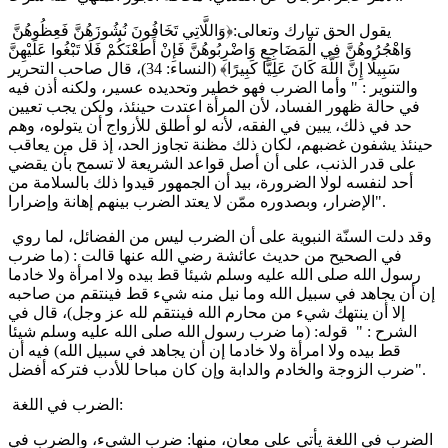
يقول الحق تبارك وتعالى:﴿وَاللَّاتِي تَخَافُونَ نُشُوزَهُنَّ فَعِظُوهُنَّ
وَاهْجُرُوهُنَّ فِي الْمَضَاجِعِ وَاضْرِبُوهُنَّ فَإِنْ أَطَعْنَكُمْ فَلَا تَبْغُوا عَلَيْهِنَّ
سَبِيلًا إِنَّ اللَّهَ كَانَ عَلِيًّا كَبِيرًا﴾ (النساء: 34)، قال صاحب التحرير
والتنوير : " وأما الضرب فهو خطير وتحديده عسير، ولكنه أذن فيه
في حالة ظهور الفساد، لأن المرأة اعتدت حينئذ، ولكن يجب تعيين
حد في ذلك، يبين في الفقه، لأنه لو أطلق للأزواج أن يتولوه، وهم
حينئذ يشفون غضبهم، لكان ذلك مظنة تجاوز الحد، إذ قل من يعاقب
على قدر الذنب، على أن أصل قواعد الشريعة لا تسمح بأن يقضي
أحد لنفسه لولا الضرورة، بيد أن الجمهور قيدوا ذلك بالسلامة من
الإضرار، وبصدوره ممّن لا يعتد الضرب بينهم إهانة وإضرارا".
وقد دلت السنّة النبوية على أن الضرب ليس من الفضائل، لما روي
في الصحيح من حديث عائشة رضي الله عنها قالت : (ما ضرب
رسول الله صلى الله عليه وسلم شيئا قط بيده ولا امرأة ولا خادما
إن أن يجاهد في سبيل الله وما نيل منه شيء قط فينتقم من صاحبه
إلا أن ينتهك شيء من محارم الله فينتقم لله عز وجل)، قال في
الشرح : " قوله: (ما ضرب رسول الله صلى الله عليه وسلم شيئا
قط بيده ولا امرأة ولا خادما إن أن يجاهد في سبيل الله) فيه أن
ضرب الزوجة والخادم والدابة وإن كان مباحا للأدب فتركه أفضل".
الضرب في اللغة:
الضرب في اللغة يأتي على معان، منها: ضرب الشيء، والضرب في