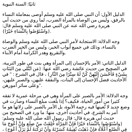
ثانيًا: السنة النبوية
الدليل الأول: أن النبي صلى الله عليه وسلم أوصى بمعاملة النساء
بالرفق، وليس من الوصاة بالمرأة الضرب، لما روي من حديث أبي
هريرة رضي الله عنه عن النبي صلى الله عليه وسلم قال:
{واسْتَوْصُوا بِالنِّسَاءِ خَيْرًا}.
وجه الدلالة: الاستجابة لأمر النبي صلى الله عليه وسلم والوصاة
بالنساء، وذلك في جميع أبواب الخير، وليس من الخير الضرب
والتقريع وهدر الكرامة أمام الأبناء.
الدليل الثاني: الأمر بالإحسان إلى المرأة وهي بنت في طور التربية،
في الصحيح من حديث عائشة رضي الله عنها: {مَن ابْتُلي مِنَ البَنَاتِ
بِشَيْءٍ فَأَحْسَنَ إِلَيْهِنَّ كُنَّ لَهُ سِتْرًا مِنَ النَّارِ} ، قال في الشرح : " في
الأحاديث فضل الإحسان إلى البنات، والنفقة عليهن، والصبر عليهن،
وعلى سائر أمورهن".
وجه الدلالة: الأمر بالصبر على المرأة وهي في مرحلة عمرية لا تفقه
كثيرا من أمور الحياة، فكيف؟ إذا بلغت مبلغ النساء وصارت في
وضع جديد لا تُعينها فيه رحمة الأبوة، بل الأمر بالصبر على زلاتها هو ما
أمر به الشرع، في أحاديث أخرى، منها: ما ورد في الصحيح من
حديث أبي هريرة قال: قال رسول الله صلى الله عليه وسلم:
{واسْتَوْصُوا بِالنِّسَاءِ خَيْرًا فَإِنَّ المَرْأَة خُلِقَتْ منْ ضِلَع وإِنَّ أعْوَجَ مَا
فِي الضّلع أَعْلاَهُ فإِنْ ذَهَبْتَ تُقِيمُهُ كَسَرْتَهُ وأنْ تَرَكْتهُ لَمْ يَزَلْ أعْوَج} ،