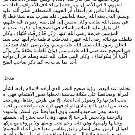
الفهوم، لا في الأصول، ومرجعه إلى اختلاف الأعراف والعادات،
وابتعاد الناس عن اقتفاء أثر الحبيب المصطفى صلى الله عليه
وسلم، الذي بعثه الله رحمة للعالمين، فلم يضرب بيده شيئا قط، إلا
في سبيل الله تعالى، وكان يحسن إلى أهل بيته رضوان الله عليهم،
كان يقول عليه الصلاة والسلام في الصحيح لما ذكرت عنده أم
المؤمنين خديجة رضي الله عنها: {إِنّي قَدْ رُزِقْتُ حُبَّهَا} ، وكان
يتلطف مع بناته رضي الله عنهن، فيخاطب فاطمة بأم أبيها بنت سيد
الخلق رسول الله صلى الله عليه وسلم، ولا يرضى أذاها، فقد ثبت
في الصحيح عنه صلى الله عليه وسلم:{وإِنَّ فَاطِمَةَ بضْعَةٌ مِنِّي وإِنِّي
أَكْرَهُ أَنْ يَسُوءَهَا} ، وكان النبي صلى الله عليه وسلم قل أن يواجه
أحدا بما يعاب به، كما ذكر صاحب الفتح.
مدخل
تختلط عند البعض رؤية صحيح النظر الذي أراده الإسلام رافعا لشأن
المرأة، ومحافظا على مكانة سامقة، تجعلها محور الاهتمام، فهي أم
يجب البرّ بها ولا وصول إلى الجنان إلا من طريق رضاها، وهي بنت
بضعة من البدن بأذاها يتأذى الوالد فهي قرة عينه وقطعة من لحمه
ودمه، وهي صاحبة بالجنب يأوي إليها بحثا عن السكن والمودة
والرحمة ولا يحس بالراحة إلا معها، وهي أخت يحتاج إلى شفقتها
وحنانها ولهفتها، وهي ذات رحم يجب وصلها ولا مروءة مع تركها
لغوائل الزمن، وهي إنسان رقيق يتقاسم معها حمل أعباء المجتمع؛
تضيف لمسة حانية إلى قسوة الحياة ومرارتها، إلى نظرة أخرها