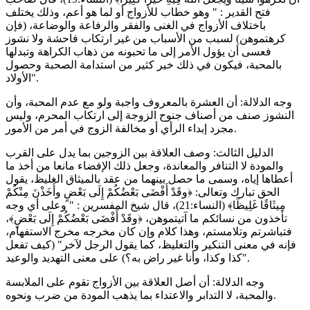
فتح القدير : " وهو خطاب للأزواج أو لما هو أعم، وذلك يختلف
باختلاف الأزواج في الغنى والفقر والرفاعة والوضاعة، (فإن
كرهتموهن) لسبب من الأسباب من غير ارتكاب فاحشة ولا نشوز
فعسى أن يؤول الأمر إلى ما تحبونه من ذهاب الكراهة وتبدلها
بالمحبة، فيكون في ذلك خير كثير من استدامة الصحبة وحصول
الأولاد".
وجه الدلالة: أن العشرة بالمعروف واجبة ولو مع عدم المحبة، وأن
النشوز صنف من أصناف جنوح الزوجة إلى ارتكاب المحرم، وليس
مجرد إبداء الرأي أو مخالفة الزوج في أمر من الأمور.
الدليل الثالث: وصف العلاقة بين الزوجين بما يدل على القرب
والمودة لا التنافر والمعاندة، وجعل ذلك الإفضاء مانعا من أخذ ما
أعطاها إياه، وسمى ما حصل بينهما من عقد بالميثاق الغليظ، يقول
الحق تبارك وتعالى: ﴿وقَدْ أَفْضَى بَعْضُكُمْ إِلَى بَعْضٍ وأَخَذْنَ مِنْكُمْ
مِيثَاقًا غَلِيظًا﴾ (النساء:21)، قال شيخ المفسرين : " وعلى أي وجه
تأخذون من نسائكم ما آتيتموهن، ﴿وقَدْ أَفْضَى بَعْضُكُمْ إِلَى بَعْضٍ﴾،
فتباشرتم وتلامستم، وهذا كلام وإن كان مخرجه مخرج الاستفهام،
فإنه في معنى التنكير والتغليظ، كما يقول الرجل لآخر" (كيف تفعل
كذا وكذا، وأنا غير راض به؟) على معنى التهديد والوعيد".
وجه الدلالة: أن أصل العلاقة بين الأزواج تقوم على الملابسة
والمحبة، لا التدابر والاعتداء بما يذهب المودة من ضرب ونحوه.