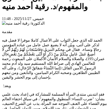
والمفهوم/د. رقية أحمد منيه
خميس, 2025/11/27 - 11:48
مقدمة
الحمد لله الذي جعل الثواب على الأعمال كاملا موفرا لا فضل فيه
لذكر على أثنى، وبيّن أنه لا يضيع عمل عامل من عباده المؤمنين
رجالا ونساء، فقال في محكم التنزيل:﴿فَاسْتَجَابَ لَهُمْ رَبُّهُمْ أَنِّي لَا
أُضِيعُ عَمَلَ عَامِلٍ مِنْكُمْ مِنْ ذَكَرٍ أَوْ أُنْثَى بَعْضُكُمْ مِنْ بَعْضٍ﴾(آل
عمران:195)، والصلاة والسلام الأتمان الأكملان على المبعوث رحمة
للعالمين الهادي إلى صراط الله المستقيم سيد ولد آدم محمد
الرسول الأمين القائل:{إنما النِّسَاءُ شقائقُ الرِّجَالِ}، وعلى آله
الطيبين الطاهرين وصحبه الكرام الميامين، والتابعين ومن تبعهم
بإحسان إلى يوم الحشر واليقين.
وبعد؛
فقد انتدبني منتدى المرأة المسلمة للمشاركة في إعداد بحث علمي
بشأن: "ضرب النساء: المنطوق والمفهوم"، في سياق احتفاء العالم
بيوم القضاء على العنف الموجه ضد المرأة، يذب عن الشرع الحنيف،
ويرد الشبهات التي تثار ضد الإسلام، ويبين التمايز الحاصل في