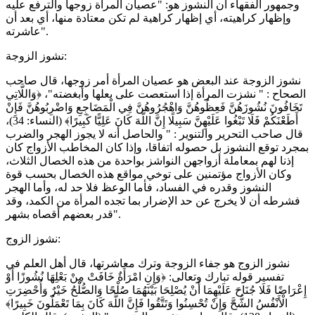
وجمهور الفقهاء أن النشوز هو: "عصيان المرأة زوجها والترفع عليه
وإظهار كراهيته، أي إظهار كراهية لم تكن معتادة منها، أي بعد أن
عاشرته".
نشوز الزوجة:
نشوز الزوجة عند البعض هو عصيان المرأة أمر زوجها، قال صاحب
الصحاح : " نشزت المرأة إذا استعصت على بعلها وأبغضته"، ﴿وَاللَّاتِي
تَخَافُونَ نُشُوزَهُنَّ فَعِظُوهُنَّ وَاهْجُرُوهُنَّ فِي الْمَضَاجِعِ وَاضْرِبُوهُنَّ فَإِنْ
أَطَعْنَكُمْ فَلَا تَبْغُوا عَلَيْهِنَّ سَبِيلًا إِنَّ اللَّهَ كَانَ عَلِيًّا كَبِيرًا﴾ (النساء: 34)،
قال صاحب التحرير والتنوير : " والحاصل أنه لا يجوز الهجر والضرب
بمجرد توقع النشوز بل حصوله اتفاقا، وإذا كان المخاطب الأزواج كان
إذنا لهم بمعاملة أزواجهن النواشز بواحدة من هذه الخصال الثلاث،
وكان الأزواج مؤتمنين على توخي مواقع هذه الخصال بحسب قوة
النشوز وقدره في الفساد، فأما الوعظ فلا حد له، وأما الهجر
فشرطه أن لا يخرج عن حد الإضرار بما تجده المرأة من الكمد، وقد
قدر بعضهم أقصاه بشهر".
نشوز الزوج:
نشوز الزوج هو جفاء الزوجة وترك معاشرتها، قال أهل العلم في
تفسير قوله تبارك وتعالى: ﴿وَإِنِ امْرَأَةٌ خَافَتْ مِنْ بَعْلِهَا نُشُوزًا أَوْ
إِعْرَاضًا فَلَا جُنَاحَ عَلَيْهِمَا أَنْ يُصْلِحَا بَيْنَهُمَا صُلْحًا وَالصُّلْحُ خَيْرٌ وَأُحْضِرَتِ
الْأَنْفُسُ الشُّحَّ وَإِنْ تُحْسِنُوا وَتَتَّقُوا فَإِنَّ اللَّهَ كَانَ بِمَا تَعْمَلُونَ خَبِيرًا﴾