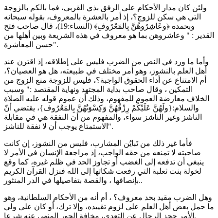
ولئن كان مدار الأحكام على الرفق بذي القربى، فما بالكم بالزوجة
التي هي سكن للزوج؟، إذ أمر بالعشرة بالمعروف، بقوله سبحانه
وبحمده ﴿وعَاشِرُوهُنَّ بِالمَعْرُوفِ﴾ (النساء:19)، قال صاحب فتح
القدير : " وعاشروهن بما هو معروف في هذه الشريعة وبين أهلها من
حسن المعاشرة".
وأما ما ورد في النص من الضرب فليس على إطلاقه، إذ اقترن عند
أهل العلم بالنشوز، وهو أمر مختلف في طبيعته، هل هو العصيان؟،
أم الامتناع عن أداء الحقوق الواجبة؟، فليس للزوجة منع الزوج من
التمكين ، وقال صاحب بداية المجتهد ونهاية المقتصد :" وسبب
الخلاف معارضة العموم للمفهوم، وذلك أن عموم قوله عليه الصلاة
والسلام:{ولَهُنَّ عَلَيْكُمْ رِزْقُهُنَّ وَكِسْوَتُهُنَّ بِالمَعْرُوف}، يقتضي أنّ
الناشز وغير الناشز سواء، والمفهوم من أن النفقة هي في مقابلة
الاستمتاع يوجب أن لا نفقة للناشز".
فأما غير ذلك من تَبايُن المشارب، فليس من النشوز، إن كانت
صاحبته لا تمنعه من حقه الواجب، إذ مراجعة الإنسان في الأمر لا
ينبغي أن تدفعه إلى الغضب أو تجاوز الحد في ظلم غيره، كما وقع
لخولة بنت ثعلبة التي رفعت شكاتها إلى الله فنزل القرآن الكريم
بإنصافها ، والقصة بتفاصيلها في الدر المنثور..
وهل الضرب مقيد بحد معروف؟ ، أم أنه من الأحكام السلطانية، وهو
ما حمل بعض أهل العلم على لزوم تقييده، وإلا ترك، أو كان على ولي
الأمر حجز الرجال عن التعدي، مخافة الجور المنهي عنه شرعا.