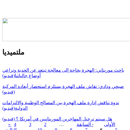
ملتميديا
باحث موريتاني: الهجرة بحاجة إلى معالجة تبتعد عن الحدية وتراعي
أوضاع جالياتنا(فيديو)
صبحي ودادي: نقاش ملف الهجرة يستلزم استحضار أبعاده المركبة
(فيديو)
ندوة تناقش إدارة ملف الهجرة بين المصالح الوطنية والالتزامات
الدولية(فيديو)
هل سيتم ترحيل المهاجرين الموريتانيين في أمريكا ؟ (فيديو)
« الأولى
‹ السابقة
…
2
3
4
5
6
7
8
9
10
…
التالية