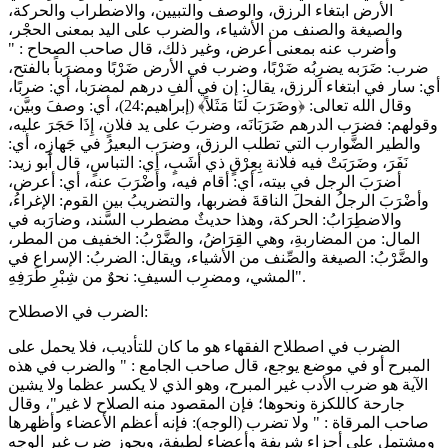
الأرض ابتغاء الرزق، والوصف والتبيين، والاضطراب والحركة،
والصيغة والصنف من الأشياء، والضرب على اليد بمعنى الحجْر،
وأضرب عنه بمعنى أعرض، وغير ذلك، قال صاحب الصحاح : "
ضرب: ضَرَبه يضرِبُه ضَرْبًا، وضرب في الأرض ضَرْبًا ومضرَباً بالفتح،
أي: سار في ابتغاء الرزق، يقال: إن في ألفِ درهم لمضرَبا، أي: ضربًا،
وقال الله تعالى: ﴿وضَرَبَ لَنَا مَثَلاً﴾ (إبراهيم:24)، أي: وصفَ وبيَّن،
وقولهم: فضرَب الدرهم ضَرَبَانَه، وضربَ على يد فلانٍ، إِذَا حَجَرَ عليه،
والطير الضَّوارب التي تطلب الرزق، وضرَب البعيرُ في جَهازِه، أي:
نَفَرَ، وضَرَبَتْ فيه فلانة بِعِرْقٍ ذي أشَبٍ، أي: التباسٍ، قال أبو زيد:
أضرَبَ الرجل في بيته، أي: أقام فيه، وأَضْرَبَ عنه، أي: أعرض،
وأضْرَبَ الرجلُ الفحلَ الناقةَ فضربها، والتضريبُ بين القوم: الإغراءُ،
والاضطِرَابُ: الحركة، وهذا حديثٌ مضطرب السَّند، وضارَبه في
المال: من المضاربةِ، وهي القِرَاضُ، والضَّرْبُ: الخفيف من المطر،
والضَّرْبُ: الصيغة والصِّنف من الأشياء، ويقال: الضربُ: الإسراع في
المشي، ومضرِب السيفِ: نحوٌ من شِبْرِ طَرَفِهِ".
الضرب في الاصطلاح:
الضرب في اصطلاح الفقهاء هو ما كان للتأديب، فلا يحمل على
المبرح أو في موضع يوجع، قال صاحب الجامع : " والضرب في هذه
الآية هو ضرب الأدب غير المبرح، وهو الذي لا يكسر عظما ولا يشين
جارحة كاللكزة ونحوها؛ فإن المقصود منه الصلاح لا غير"، وقال
صاحب المرقاة : " ولا تضرب (الوجه): فإنه أعظم الأعضاء وأظهرها
ومشتمل على أجزاء شريفة وأعضاء لطيفة، ويجوز ضرب غير الوجه