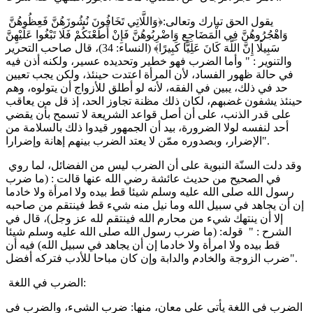
يقول الحق تبارك وتعالى:﴿وَاللَّاتِي تَخَافُونَ نُشُوزَهُنَّ فَعِظُوهُنَّ
وَاهْجُرُوهُنَّ فِي الْمَضَاجِعِ وَاضْرِبُوهُنَّ فَإِنْ أَطَعْنَكُمْ فَلَا تَبْغُوا عَلَيْهِنَّ
سَبِيلًا إِنَّ اللَّهَ كَانَ عَلِيًّا كَبِيرًا﴾ (النساء: 34)، قال صاحب التحرير
والتنوير : " وأما الضرب فهو خطير وتحديده عسير، ولكنه أذن فيه
في حالة ظهور الفساد، لأن المرأة اعتدت حينئذ، ولكن يجب تعيين
حد في ذلك، يبين في الفقه، لأنه لو أطلق للأزواج أن يتولوه، وهم
حينئذ يشفون غضبهم، لكان ذلك مظنة تجاوز الحد، إذ قل من يعاقب
على قدر الذنب، على أن أصل قواعد الشريعة لا تسمح بأن يقضي
أحد لنفسه لولا الضرورة، بيد أن الجمهور قيدوا ذلك بالسلامة من
الإضرار، وبصدوره ممّن لا يعتد الضرب بينهم إهانة وإضرارا".
وقد دلت السنّة النبوية على أن الضرب ليس من الفضائل، لما روي
في الصحيح من حديث عائشة رضي الله عنها قالت : (ما ضرب
رسول الله صلى الله عليه وسلم شيئا قط بيده ولا امرأة ولا خادما
إن أن يجاهد في سبيل الله وما نيل منه شيء قط فينتقم من صاحبه
إلا أن ينتهك شيء من محارم الله فينتقم لله عز وجل)، قال في
الشرح : " قوله: (ما ضرب رسول الله صلى الله عليه وسلم شيئا
قط بيده ولا امرأة ولا خادما إن أن يجاهد في سبيل الله) فيه أن
ضرب الزوجة والخادم والدابة وإن كان مباحا للأدب فتركه أفضل".
الضرب في اللغة:
الضرب في اللغة يأتي على معان، منها: ضرب الشيء، والضرب في