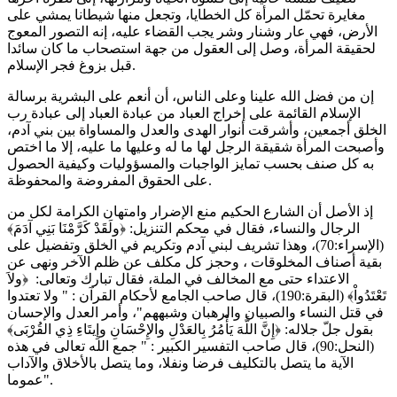
مغايرة تحمّل المرأة كل الخطايا، وتجعل منها شيطانا يمشي على
الأرض، فهي عار وشنار وشر يجب القضاء عليه، إنه التصور المعوج
لحقيقة المرأة، وصل إلى العقول من جهة استصحاب ما كان سائدا
قبل بزوغ فجر الإسلام.
إن من فضل الله علينا وعلى الناس، أن أنعم على البشرية برسالة
الإسلام القائمة على إخراج العباد من عبادة العباد إلى عبادة رب
الخلق أجمعين، وأشرقت أنوار الهدى والعدل والمساواة بين بني آدم،
وأصبحت المرأة شقيقة الرجل لها ما له وعليها ما عليه، إلا ما اختص
به كل صنف بحسب تمايز الواجبات والمسؤوليات وكيفية الحصول
على الحقوق المفروضة والمحفوظة.
إذ الأصل أن الشارع الحكيم منع الإضرار وامتهان الكرامة لكل من
الرجال والنساء، فقال في محكم التنزيل: ﴿ولَقَدْ كَرَّمْنَا بَنِي آدَمَ﴾
(الإسراء:70)، وهذا تشريف لبني آدم وتكريم في الخلق وتفضيل على
بقية أصناف المخلوقات ، وحجز كل مكلف عن ظلم الآخر ونهى عن
الاعتداء حتى مع المخالف في الملة، فقال تبارك وتعالى: ﴿ولاَ
تَعْتَدُواْ﴾ (البقرة:190)، قال صاحب الجامع لأحكام القرآن : " ولا تعتدوا
في قتل النساء والصبيان والرهبان وشبههم"، وأمر العدل والإحسان
بقول جلّ جلاله: ﴿إِنَّ اللَّهَ يَأْمُرُ بِالعَدْلِ والإِحْسَانِ وإِيتَاءِ ذِي القُرْبَى﴾
(النحل:90)، قال صاحب التفسير الكبير : " جمع الله تعالى في هذه
الآية ما يتصل بالتكليف فرضا ونفلا، وما يتصل بالأخلاق والآداب
عموما".