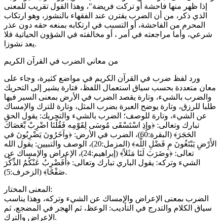
إذا ظهر منها فاحشة أو تركت فريضة"، وهذا القول تقريب للمعنى
الذي ذكر، من أن الضرب يقترن عند الفقهاء بالنشوز، وهو ارتكاب
المحرم من الفاحشة، أو التسبب في ارتكابه بمنعه حقه دون عذر
شرعي، وأما مراجعته في أمر ، أو مخالفته في الشؤون الحياتية فلا
يعد نشوزا.
من معاني الضرب في القرآن الكريم
ورد لفظ ضرب في القرآن الكريم في مواضع كثيرة، وجاء على
معان متعددة بحسب سياق استعمال اللفظ، فتارة يشير إلى التحريك
والضرب بالشيء، وتارة يقصد الضرب في الأرض بمعنى السير فيها
طلبا للرزق، وتارة يوضح العبرة بضرب المثل، وتارة للترك والإمساك
عن الشيء، وتارة للوصف؛ الضرب بالشيء والتحريك: يقول الحق
تبارك وتعالى: ﴿وإِذِ اسْتَسْقَى مُوسَى لِقَوْمِه فَقُلْنَا اضْرِبْ بِّعَصَاكَ
الحَجَرَ﴾ (البقرة:60)، الضرب في الأرض: ﴿وآخَرُونَ يَضْرِبُونَ في
الأَرْضِ يَبْتَغُونَ مِ فَضْلِ اللَّه﴾ (المزمل:20)، الوصف والتبيين: يقول الله
تعالى: ﴿وضَرَبَ لَنَا مَثَلاً﴾ (إبراهيم:24)، الإعراض والإمساك عن
الشيء وتركه: يقول الباري تبارك وتعالى: ﴿أَفَضْرِبُ عَنْكُمُ الذِّكْرَ
صَفْحًا﴾ (الزخرف:5).
المعنى المختار:
الضرب بمعنى الإعراض والإمساك عن الشيء وتركه، وهذا يناسب
سياق الكلام والتدرج في التأديب: الوعظ، ثم الهجر في المضجع، ثم
الإعراض والترك.