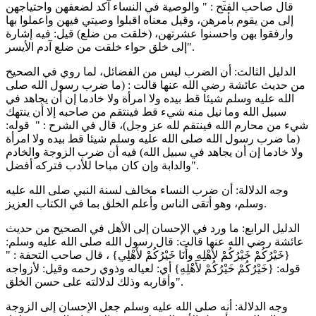
قال صاحب الفتح : " والوصية في النساء آكد لضعفهن واحتياجهن
إلى من يقوم بأمرهن، وقيل معناه اقبلوا وصيتي فيهن واعملوا بها
وارفقوا بهن واحسنوا عشرتهن، (خلقت من ضلع) قيل: فيه إشارة
إلى خلق حواء خلقت من ضلع آدم الأيسر".
الدليل الثالث: أن الضرب ليس من الفضائل، لما روي في الصحيح
من حديث عائشة رضي الله عنها قالت : (ما ضرب رسول الله صلى
الله عليه وسلم شيئا قط بيده ولا امرأة ولا خادما إن أن يجاهد في
سبيل الله وما نيل منه شيء قط فينتقم من صاحبه إلا أن ينتهك
شيء من محارم الله فينتقم لله عز وجل)، قال في الشرح : " قوله:
(ما ضرب رسول الله صلى الله عليه وسلم شيئا قط بيده ولا امرأة
ولا خادما إن أن يجاهد في سبيل الله) فيه أن ضرب الزوجة والخادم
والدابة وإن كان مباحا للأدب فتركه أفضل".
وجه الدلالة: أن ضرب النساء مخالف لسنة النبي صلى الله عليه
وسلم، وهو أتقى الناس وأعلم الخلق بما في الكتاب العزيز.
الدليل الرابع: ما ورد في الإحسان إلى الأهل في الصحيح من حديث
عائشة رضي الله عنها قالت: قال رسول الله صلى الله عليه وسلم:
{خَيْرُكُمْ خَيْرُكُمْ لأَهْلِهِ وأَنَا خَيْرُكُمْ لأَهْلِي} ، قال صاحب التحفة : "
قوله: {خَيْرُكُمْ خَيْرُكُمْ لأَهْلِهِ} أي: لعياله وذوي رحمه وقيل: لأزواجه
وأقاربه وذلك لدلالته على حسن الخلق".
وجه الدلالة: أنه صلى الله عليه وسلم جعل الإحسان إلى الزوجة