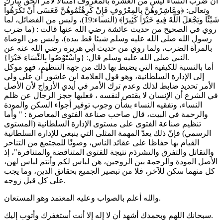
أن ضرب النساء ليس من العشرة بالمعروف امتثالا لأمر الحق تبارك
وتعالى: ﴿وعَاشِرُوهُنَّ بِالمِعْرُوفِ فَإِنْ كَرِهْتُمُوهُنَّ فَعَسَى أَنْ تَكْرَهُواْ
شَيْئًا ويَجْعَلَ اللَّهُ فِيهِ خَيْرًا كَثِيرًا﴾ (النساء:19)، وليس من الفضائل، لما
روي في الصحيح من حديث عائشة رضي الله عنها قالت : (ما ضرب
رسول الله صلى الله عليه وسلم شيئا قط بيده)، وليس من الوصاة
بالمرأة الضرب، ولما روي من حديث أبي هريرة رضي الله عنه عن
النبي صلى الله عليه وسلم قال: {واسْتَوْصُوا بِالنِّسَاءِ خَيْرًا}.
أما بالنسبة للكيفية التي يضبط بها ذلك من جهة التنظيم، فهو موكل
إلى الإدارة السلطانية، وهو قول العلامة ابن عاشور أن على ولي
الأمر تحديد ضابط لذلك وعدم ترك الأمر في أيدي الأزواج لأن الأصل
في الشرع أن الإنسان لا يقتص لنفسه ، فعليها حجز الرجال عن ظلم
النساء، وتفقيه النساء بشأن وجوب توفير أجواء السكن والمودة
والرحمة في البيت، قال صاحب صناعة الفتوى المعاصرة : " وأما
تنظيم صناعة الفتوى على مستوى الإدارة السلطانية (المستوى
الرسمي) فإنّ ذلك يعدّ المهمة المثلى التي ينبغي للإدارة السلطانية
القيام بها حفاظا على عقائد الناس، وصونًا للمجتمع من التناحر
والتقاتل والتفرق والتشرذم نتيجة للفتوى المتناقضة والمتنافرة"، إذ
الأصل المودة والرحمة بين الزوجين، هن لباس لكم وأنتم لباس لهن،
كل منهما سكن للآخر، فلا من تبصير الجميع بحقائق الدين، وما يجب
على كل قبل زوجه.
والله أعلم بالصواب وعليه المعتمد وهو المستعان.
سبحانك اللهم وبحمدك أشهد أن لا إله إلا أنت أستغفرك وأتوب إليك.