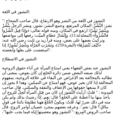
النشوز في اللغة:
النشوز في اللغة من النشز وهو الارتفاع، قال صاحب الصحاح :"
نشز: النَّشْزُ: المكان المرتفع، وجمع النشز: نشوز، ونشز الرجلُ ينْشُزُ
وينْشِزُ نَشْزًا: ارتفع في المكان، ومنه قوله تعالى: ﴿وإِذَا قِيلَ انْشُزُوا
فانْشُزُواْ﴾ (المجلدلة:11)، وإِنْشَازُ عظامِ الميِّت: رفعها إلى مواضعها
وتركيبُ بعضِها على بعض، ومنه قرأ زيد بن ثابت رضي الله عنه:
﴿كَيْفَ نُنْشِزُهَا﴾ (البقرة:259)، ونَشَزَتِ المَرْأَة وتنْشِزُ نُشُوزًا: إذا
استعصت على بعلها وأبغضته".
النشوز في الاصطلاح:
النشوز عند بعض الفقهاء يعني امتناع المرأة عن أداء حقوق الزوجية
لذلك صنفه البعض ضمن دائرة الخلع إن كان بعوض، بمعنى أن
تطالبه بالمخالعة بعد الإعراض عن البقاء في علاقة الزوجية، بمفهوم
المخالفة إذا كان بغير عوض، فهو امتناع عن التمكين، وهذا لا يجوز إن
كان لا يمنعها حقوقها من الإعفاف والنفقة والسكنى، قال صاحب
المدونة : " قلتُ: أرأيتَ النُّشوز إن كان من قِبَلِ المرأة أيَحِلُّ للزوجِ أن
يأخذَ منها ما أعطتهُ على الخلع؟ قال: نعم، إذَا رضيتْ بذلك ولم يكن
منه في ذلك ضررٌ لها، قُلتُ: ويكونُ الخُلْعُ ههنا تطليقةً بائنةً في قولِ
مالكٍ؟ قال: نعم"، وعرفه بعضهم بمجرد عصيان أوامر الزوج، قال
صاحب الروض المربع :" النشوز وهو معصيتها إياه فيما يجب عليها"،