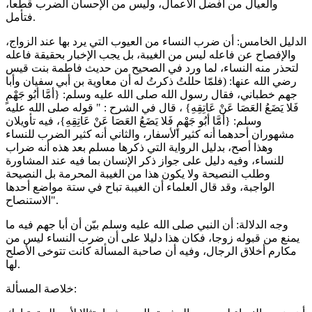
والعيال من أفضل الأعمال، وليس من الإحسان الضرب قطعا،
فتأمل.
الدليل الخامس: أن ضرب النساء من العيوب التي يرد بها عند الزواج،
والإفصاح عن فاعله ليس من الغيبة، بل يجب الإخبار بحقيقة فاعله
لتحذر منه النساء، لما ورد في الصحيح من حديث فاطمة بنت قيس
رضي الله عنها: (فلمّا حللتُ ذكرتُ له أن معاوية بن أبي سفيان وأبا
جهم خطباني، فقال رسول الله صلى الله عليه وسلم: {أمَّا أبُو جَهْمٍ
فَلا يَضَعُ العَصَا عَنْ عَاتِقِهِ} ، قال في الشرح : " قوله صلى الله عليه
وسلم: {أمَّا أبُو جَهْمٍ فَلا يَضَعُ العَصَا عَنْ عَاتِقِهِ}، فيه تأويلان
مشهوران أحدهما أنه كثير الأسفار، والثاني أنه كثير الضرب للنساء
وهذا أصح، بدليل الرواية التي ذكرها مسلم بعد هذه أنه ضراب
للنساء، وفيه دليل على جواز ذكر الإنسان بما فيه عند المشاورة
وطلب النصيحة ولا يكون هذا من الغيبة المحرمة بل النصيحة
الواجبة، وقد قال العلماء أن الغيبة تباح في ستة مواضع أحدها
الاستنصاح".
وجه الدلالة: أن النبي صلى الله عليه وسلم بيّن أن أبا جهم فيه ما
يمنع من قبوله زوجا، فكان هذا دليلا على أن ضرب النساء ليس من
مكارم أخلاق الرجال، وفيه أن صاحبة المسألة كانت تتوخى الأصلح
لها.
خلاصة المسألة: