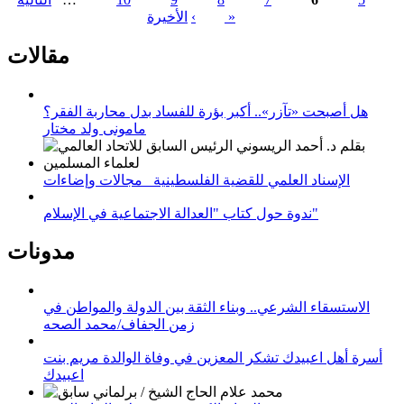
الصفحات
الأخيرة »
›
مقالات
هل أصبحت «تآزر».. أكبر بؤرة للفساد بدل محاربة الفقر؟
مامونى ولد مختار
الإسناد العلمي للقضية الفلسطينية_ مجالات وإضاءات
ندوة حول كتاب "العدالة الاجتماعية في الإسلام"
مدونات
الاستسقاء الشرعي.. وبناء الثقة بين الدولة والمواطن في
زمن الجفاف/محمد الصحه
أسرة أهل اعبيدك تشكر المعزين في وفاة الوالدة مريم بنت
اعبيدك