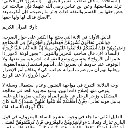
(النساء:128)، قال صاحب تفسير البغوي : " (النشوز): قال الكلبي:
ترك مضاجعتها، وعن ابن عباس رضي الله عنهما: فإن صالحته عن
بعض حقها من القسم والنفقة فذلك جائز ما رضيت، فإن أنكرته بعد
الصلح فذلك لها ولها حقها".
أولا: القرآن الكريم:
الدليل الأول: في الآية التي يحتج بها الكثير على جواز الضرب،
﴿وَاللَّاتِي تَخَافُونَ نُشُوزَهُنَّ فَعِظُوهُنَّ وَاهْجُرُوهُنَّ فِي الْمَضَاجِعِ
وَاضْرِبُوهُنَّ فَإِنْ أَطَعْنَكُمْ فَلَا تَبْغُوا عَلَيْهِنَّ سَبِيلًا إِنَّ اللَّهَ كَانَ عَلِيًّا كَبِيرًا﴾
(النساء: 34)، قال صاحب التحرير والتنوير : " يجوز لولاة الأمور إذا
علموا أن الأزواج لا يحسنون وضع العقوبات الشرعية مواضعها، ولا
الوقوف عند حدودها أن يضربوا على أيديهم استعمال هذه العقوبة،
ويعلنوا لهم أن من ضرب امرأته عوقب، كي لا يتفاقم أمر الإضرار
بين الأزواج، لا عند الوازع".
وجه الدلالة: التدرج في مواجهة النشور، وعدم استعمال وسيلة لا
يتوخى منها إصلاح ذات البين، ومنع مجاوزة الحد في معالجة
المشكل، وزجر الرجل عن ظلم المرأة وتذكيره بقدرة الله عليه،
بدليل قوله تعالى: ﴿فَإِنْ أَطَعْنَكُمْ فَلَا تَبْغُوا عَلَيْهِنَّ سَبِيلًا إِنَّ اللَّهَ كَانَ
عَلِيًّا كَبِيرًا﴾ (النساء: 34).
الدليل الثاني: ما جاء في وجوب عشرة النساء بالمعروف، في قول
الباري تبارك وتعالى: ﴿وعَاشِرُوهُنَّ بِالمِعْرُوفِ فَإِنْ كَرِهْتُمُوهُنَّ فَعَسَى
أَنْ تَكْرَهُواْ شَيْئًا ويَجْعَلَ اللَّهُ فِيهِ خَيْرًا كَثِيرًا﴾ (النساء:19)، قال صاحب