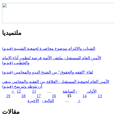
ملتميديا
الشباب والالتزام موضوع محاضرة لجمعية الشبيبة (فيديو)
الأمين العام للمستقبل: ملتقى الأئمة فرصة لتطوير أداء الإمام
والخطيب (فيديو)
لقاء "الفقه والحقوق" بين الشيخ الددو والمحامين (فيديو)
الأمين العام لجمعية المستقبل : العلاقة بين الفقيه والمحامي ينبغي
أن تتوطد وتترسخ (فيديو)
« الأولى
‹ السابقة
…
11
12
19
18
17
16
15
14
13
الصفحات
الأخيرة »
…
التالية ›
مقالات