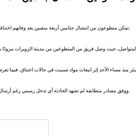
تمكن متطوعون من انتشال جثامين أربعة منقبين بعد وفاتهم اختناقا داخل بئر للتنقيب عن الذهب في منطقة "تنومر" بولاية تيرس الزمور.
ووفق مصادر متطابقة لم تشهد الحادثة أي تدخل رسمي رغم أرسال المنقبين لنداءات استغاثة متكررة إلى الجهات الحكومية في المنطقة.