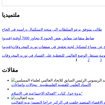
ملتميديا
طالب متوفق يدعو السلطات إلى منحه لاستكمال دراسته في الخاج
ضابط متقاعد: معاش بعض الجنود لا يتجاوز 7000 أوقية (فيديو)
ج عن مساع لتشكيل لجنة تحقيق في صفقات توريد المحروقات(فيديو)
حكومة تستغل الوضع العالمي للتغطية على الفساد في توريد المحروقات
1
2
3
الصفحات
مقالات
الإسناد العلمي للقضية الفلسطينية_ مجالات وإضاءات
ندوة حول كتاب "العدالة الاجتماعية في الإسلام"
لإقصاء المتعمد خلفت في الركيز جراحا لاتضمد/ بديه اغفاليت