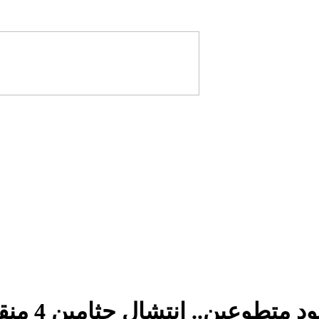
طوعين.. انتشال جثامين 4 منقبين توفوا اختناقا داخل بئر للتنقيب