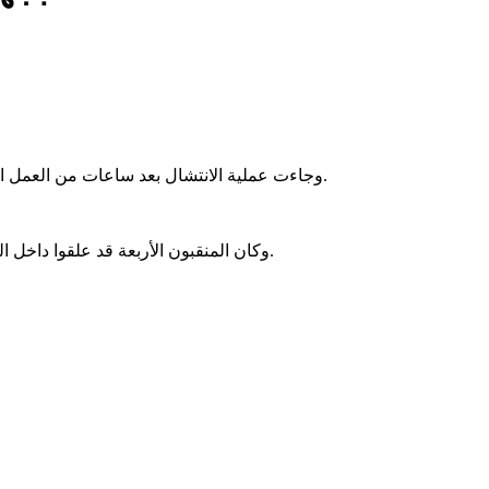
وجاءت عملية الانتشال بعد ساعات من العمل المتواصل، حيث وصل فريق من المتطوعين من مدينة الزويرات مزودًا ببعض المعدات الضرورية وأجهزة الأكسجين للمشاركة في جهود الإنقاذ.
وكان المنقبون الأربعة قد علقوا داخل البئر منذ مساء الأحد إثر انبعاث مواد تسببت في حالات اختناق، فيما تعرض بعض المنقبين الآخرين للاختناق أثناء محاولتهم تقديم المساعدة لهم.