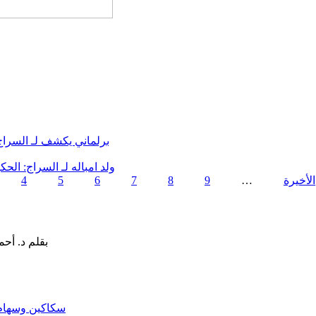
برلماني يكشف لـ السرا
ولد امباله لـ السراج: ال
4
5
6
7
8
9
…
سكاكين وسهام ا