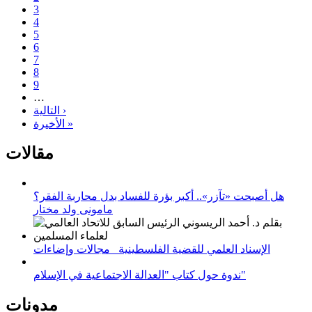
3
4
5
6
7
8
9
…
التالية ›
الأخيرة »
مقالات
هل أصبحت «تآزر».. أكبر بؤرة للفساد بدل محاربة الفقر؟
مامونى ولد مختار
الإسناد العلمي للقضية الفلسطينية_ مجالات وإضاءات
ندوة حول كتاب "العدالة الاجتماعية في الإسلام"
مدونات