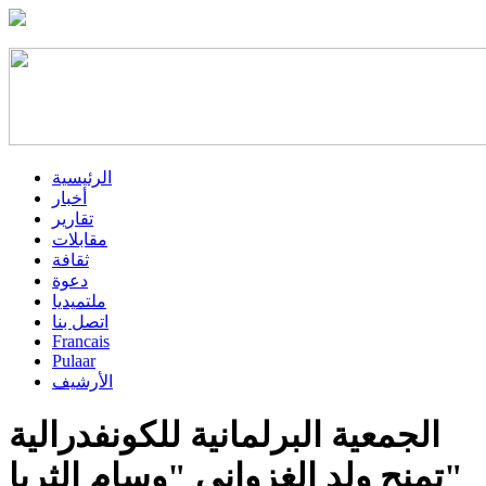
الرئيسية
أخبار
تقارير
مقابلات
ثقافة
دعوة
ملتميديا
اتصل بنا
Francais
Pulaar
الأرشيف
الجمعية البرلمانية للكونفدرالية
تمنح ولد الغزواني "وسام الثريا"