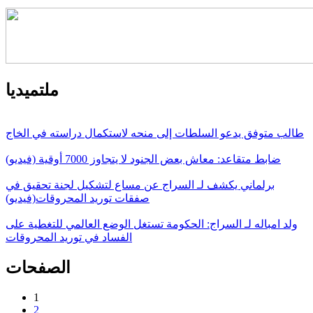
ملتميديا
طالب متوفق يدعو السلطات إلى منحه لاستكمال دراسته في الخاج
ضابط متقاعد: معاش بعض الجنود لا يتجاوز 7000 أوقية (فيديو)
برلماني يكشف لـ السراج عن مساع لتشكيل لجنة تحقيق في
صفقات توريد المحروقات(فيديو)
ولد امباله لـ السراج: الحكومة تستغل الوضع العالمي للتغطية على
الفساد في توريد المحروقات
الصفحات
1
2