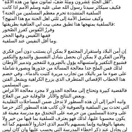
"أهْلُ الجنَّةِ عِشرون ومِئةُ صَفٍّ، ثَمانون منها مِن هذه الأمَّةِ".
فكيف سيكاثر سيدنا رسول الله صلى عليه وسلم الأمم اذا كانت
السلفية المتشددة تحرم معظم المسلمين من الجنة؟
وكيف ستصل الأمة إلى ثلثي اهل الجنة مع هذا المنهج؟
فالسلفية بمنهجها هذا تطبق معنى بيت ابي العتاهية بطريقتها:
وفرزُ النّفوس كفرزِ الصّخور
ففيها النّفيس وفيها الحجر
وما أقل النفيس عند السلفية.
إن أمن البلاد واستقرار المجتمع لا يمكن أن يستتب دون أمن فكري
والأمن الفكري لا يمكن أن يحصل بتبادل التفسيق والتبديع والتكفير
فشيوع التكفير واستسهاله يؤول بالضرورة للتفجير وتدمير الأوطان
لذلك فمن الملح جدا معالجة المسألة من جذورها وبصورة شاملة
على ضوء ما مر بالبلاد من تجارب مريرة كتبت بالدماء.. وفي خضم
هذا الخطاب الإقصائي المتطرف الذي يزرع الكراهية ويشعل الفتن
بين المسلمين..
فالقضية كبيرة وتحتاج إلى معالجة الجذور لا مجرد معالجة الأعراض
وبعض النتائج والآثار فالوقاية خير من العلاج.
وانبه أخيرا إلى أن هذه السطور لا تدخل ضمن المساجلات التقليدية
التي تحدث بين السلفية والصوفية لأن كاتب هذه السطور أكثر حرصا
على وحدة المسلمين من حرصه على التخندق مع مدرسة معينة قد
يكون محسوبا عليها، لذلك فهو يعترف للسلفية بما فيها من خير ولا
يصفها بالوهابية وإنما يسميهم بالاسم الذي اختاروا لأنفسهم كما أنه
لن يجادل عند ذكر اخطاء المدرسة التي يحسب عليها وان كان ليس