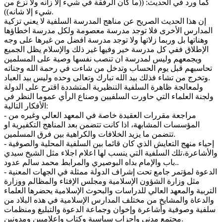
كما ورد في الحديث: ((ما كان الرفقة في شيء إلا زانه ولا نزع من
شيء إلا شانه)).
إن هذا الحديث الصريح عن مناهج المدرسة السلفية لا يعني تزكية
المدارس الأخرى فلا توجد مدرسة معصومة ولكل مدرسة اخطاؤها
وهناتها بل وربما زلاتها ولا توجد مدرسة افضل من غيرها على وجه
الإطلاق ففي كل مدرسة خير وفيها غير ذلك والإسلام يظل الجميع
ويجمعهم وليس لمدرسة ان تنصب نفسها وصية على المسلمين
تحاسبهم قبل يوم الحساب وتدخل من شاءت في رحمة الله وجناته
وتخرج من تشاء فذلك بيد الله تبارك وتعالى وحده وليس بيد العباد.
ولمعالجة ظاهرة السلفية التنظيرية المتشددة اقترح على الدولة
ولجنة العلماء التي حاورت السلفيين وصناع الرأي عموما النظر في
الأفكار التالية:
- مراجعة مقررات العقيدة خاصة في المعهد العالي وغيره من
المؤسسات المشابهة، اذا كانت تتضمن بعد المناهج التكفيرية او
تتضمن ما يزيد الخلافات والكراهية بين فرق المسلمين.
- إحياء منهج التعايش الذي كان قائما بين السلفية المحلية والصوفية
والأشاعرة،تلك السلفية التي ينسب لها اعلام اجلاء مثل الشيخ سيدي
باب والإمام بداه البوصيري والمرابط محمد سالم عدود..
- الدعوة لمؤتمر جامع تحت إشراف الدولة ممثلة في الجهات المعنية
مثل وزارة الشؤون الإسلامية ومجلس الإفتاء والمظالم ووزارة
التربية والمعهد العالي للدراسات والبحوث الإسلامية يحضرها العلماء
والدعاة والمشايخ من مختلف المدارس الإسلامية في هذه البلاد من
سلفية وصوفية وأشاعرة وإخوان وجماعة الدعوة والتبليغ ومنظمات
مجتمع مدني واحزاب سياسية وكتاب وإعلاميين ومدونين.