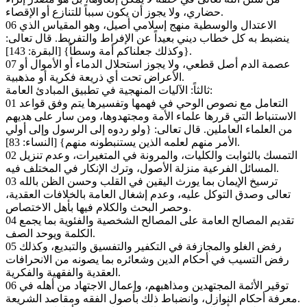
حضاري، ولا يجوز أن يكون سبباً للتنازع أو الإقصاء.
06 الاعتدال والوسطية منهج إسلامي أصيل، وهو المقياس الذي
ينضبط به كل خطاب ديني بعيداً عن الإفراط والتفريط. قال تعالى:
{وكذلك جعلناكم أمة وسطاً} [البقرة: 143].
07 عصمة الدم أصل قطعي، ولا يجوز استحلال الدماء أو الأموال أو
الأعراض تحت أي ذريعة فكرية أو مذهبية.
ثالثاً: الآليات المنهجية في تطبيق المبادئ العامة:
01 التعامل مع نصوص الوحي في فهمها وتفسيرها يتم وفق قواعد
الاستنباط التي قررها علماء الأمة ومجتهدوها، ومن سار على هديهم
من العلماء العاملين. قال تعالى: {ولو ردوه إلى الرسول وإلى أولي
الأمر منهم لعلمه الذين يستنبطونه منهم} [النساء: 83].
02 التمسك بالثوابت والكليات، والمرونة في المتغيرات، وعدم تنزيل
المسائل الفرعية منزلة الأصول، وترك الإنكار في المختلف فيه.
03 ترسيخ الإيمان بما يورث اليقين في القلب وحسن الظن بالله
تعالى وصدق التوكل عليه، وعدم إشغال العامة بالخلافات العقدية،
وحصر البحث والكلام فيها بأهل الاختصاص.
04 تقديم المصالح العامة على المصالح الشخصية والفئوية بما يجمع
الكلمة ويوحد الصف.
05 رفض الغلو والمجازفة في التكفير والتفسيق والتبديع، وكذلك
رفض التسيب في أحكام الدين وشعائره بما يصونه من الانحرافات
العقدية والفقهية والفكرية.
06 توقير الأئمة المجتهدين ومذاهبهم، وإعمال الاجتهاد من أهله في
معرفة أحكام النوازل، وانضباط ذلك بأصول الفقه ومقاصد الشريعة.