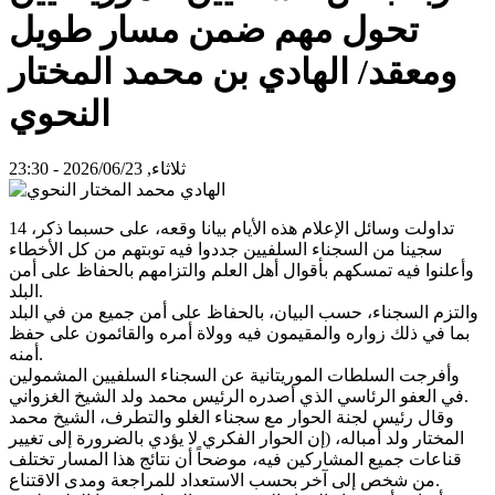
تحول مهم ضمن مسار طويل
ومعقد/ الهادي بن محمد المختار
النحوي
ثلاثاء, 2026/06/23 - 23:30
تداولت وسائل الإعلام هذه الأيام بيانا وقعه، على حسبما ذكر، 14
سجينا من السجناء السلفيين جددوا فيه توبتهم من كل الأخطاء
وأعلنوا فيه تمسكهم بأقوال أهل العلم والتزامهم بالحفاظ على أمن
البلد.
والتزم السجناء، حسب البيان، بالحفاظ على أمن جميع من في البلد
بما في ذلك زواره والمقيمون فيه وولاة أمره والقائمون على حفظ
أمنه.
وأفرجت السلطات الموريتانية عن السجناء السلفيين المشمولين
في العفو الرئاسي الذي أصدره الرئيس محمد ولد الشيخ الغزواني.
وقال رئيس لجنة الحوار مع سجناء الغلو والتطرف، الشيخ محمد
المختار ولد أمباله، (إن الحوار الفكري لا يؤدي بالضرورة إلى تغيير
قناعات جميع المشاركين فيه، موضحاً أن نتائج هذا المسار تختلف
من شخص إلى آخر بحسب الاستعداد للمراجعة ومدى الاقتناع.