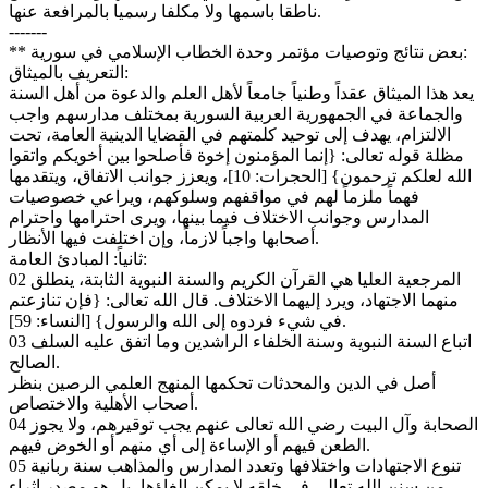
ناطقا باسمها ولا مكلفا رسميا بالمرافعة عنها.
-------
** بعض نتائج وتوصيات مؤتمر وحدة الخطاب الإسلامي في سورية:
التعريف بالميثاق:
يعد هذا الميثاق عقداً وطنياً جامعاً لأهل العلم والدعوة من أهل السنة
والجماعة في الجمهورية العربية السورية بمختلف مدارسهم واجب
الالتزام، يهدف إلى توحيد كلمتهم في القضايا الدينية العامة، تحت
مظلة قوله تعالى: {إنما المؤمنون إخوة فأصلحوا بين أخويكم واتقوا
الله لعلكم ترحمون} [الحجرات: 10]، ويعزز جوانب الاتفاق، ويتقدمها
فهماً ملزماً لهم في مواقفهم وسلوكهم، ويراعي خصوصيات
المدارس وجوانب الاختلاف فيما بينها، ويرى احترامها واحترام
أصحابها واجباً لازماً، وإن اختلفت فيها الأنظار.
ثانياً: المبادئ العامة:
02 المرجعية العليا هي القرآن الكريم والسنة النبوية الثابتة، ينطلق
منهما الاجتهاد، ويرد إليهما الاختلاف. قال الله تعالى: {فإن تنازعتم
في شيء فردوه إلى الله والرسول} [النساء: 59].
03 اتباع السنة النبوية وسنة الخلفاء الراشدين وما اتفق عليه السلف
الصالح.
أصل في الدين والمحدثات تحكمها المنهج العلمي الرصين بنظر
أصحاب الأهلية والاختصاص.
04 الصحابة وآل البيت رضي الله تعالى عنهم يجب توقيرهم، ولا يجوز
الطعن فيهم أو الإساءة إلى أي منهم أو الخوض فيهم.
05 تنوع الاجتهادات واختلافها وتعدد المدارس والمذاهب سنة ربانية
من سنن الله تعالى في خلقه لا يمكن إلغاؤها، بل هو مصدر إثراء