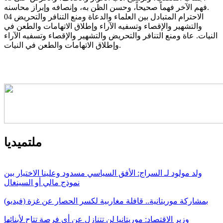
فهم الآخر فهماً صحيحاً، وحسن الظن به، وإنصافه وإبراز محاسنه.
04 الاحترام المتبادل بين العلماء والدعاة ومنع التنافر والتحريض
والتشهير والإقصاء وتسفيه الآراء وإطلاق الاتهامات والطعن في
النيات. عاة ومنع التنافر والتحريض والتشهير والإقصاء وتسفيه الآراء
وإطلاق الاتهامات والطعن في النيات.
ملتميديا
ولد مولود لـ السراج: الأفق السياسي مسدود وعلينا الاختيار بين
نموذج مالي أو السينغال
بمشاركة موريتانية.. قافلة مغاربية لكسر الحصار عن غزة (فيديو)
وزير الاقتصاد: موريتانيا لن تتنازل عن أي فرصة تتاح لأبنائها