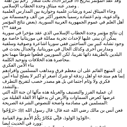
وقد عقد المؤتمر بتاريخ 16 فبراير 2026 تحت شعار "رحمٌ بين أهله"
وصدر عنه ميثاق وحدة الخطاب الإسلامي .
وجاء الميثاق ثمرة ورشات علمية وحوارية بين المدارس العلمية
والدعوية، وتم اعتماده رسمياً بحضور أكثر من ألف وخمسمائة من
أهل العلم في عموم الجمهورية العربية السورية. (بعض نتائج المؤتمر
مرفقة **)
إن نتائج مؤتمر وحدة الخطاب الإسلامي الذي عقد مؤخرا في سورية
يمكن أن يبنى عليها لإحداث تجربة مماثلة في موريتانيا خاصة مع
وجود تشابه كبير بين الساحتين ففي سوريا اشاعرة وصوفية وسلفية
ومدارس أخرى وكذلك الحال في موريتانيا، والجدال يحدث في
البلدين بالطريقة ذاتها تقريبا، لكن السوريين قطعوا شوطا مهما نحو
محاصرة هذه الخلافات وتوحيد الكلمة.
بناء الأمن الفكري
إن المنهج القائم على ان معظم فرق ومذاهب المسلمين وافرادهم
إنما هم مبتدعة او اهل زندقة او شرك أصغر او اكبر لا يصلح لبناء أمن
فكري ولا وئام اجتماعي بل هو مصدر خصب لتفريخ التطرف
والتشدد..
ان عملية الفرز والتصنيف والغربلة هذه مآلها ان جنة الله التي
عرضها كعرض السماوات والأرض لن يدخلها الا القلة القليلة من
المسلمين في مصادمة واضحة للنصوص الشرعة الصريحة:
فعن أنس بن مالك رضي الله عنه قال: قال رسول الله ﷺ: «تَزَوَّجُوا
الوَدُودَ الوَلودَ، فإنِّي مُكاثرٌ بِكُمُ الأُممَ يومَ القيامةِ».
وورد في الحديث ايضا: