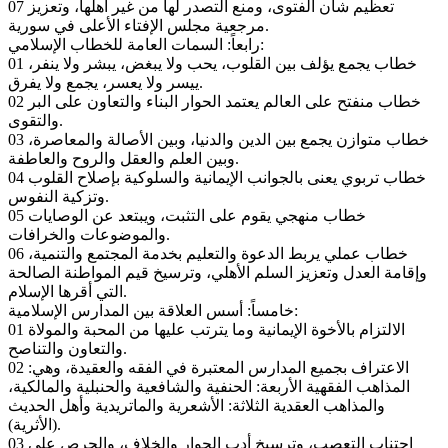
07 تعظيم شأن الفتوى، ومنع التصدر لها من غير أهلها، وتعزيز
مرجعية مجلس الإفتاء الأعلى في سورية.
رابعاً: السمات العامة للخطاب الإسلامي:
01 خطاب يجمع يؤلف بين القلوب، يحب ولا يبغض، يبشر ولا ينفر،
ييسر ولا يعسر، يجمع ولا يفرق.
02 خطاب منفتح على العالم يعتمد الحوار البناء والتعاون على البر
والتقوى.
03 خطاب متوازن يجمع بين الدين والدنيا، وبين الأصالة والمعاصرة،
وبين العلم والعقل والروح والعاطفة.
04 خطاب تربوي يعنى بالجوانب الإيمانية والسلوكية بإصلاح القلوب
وتزكية النفوس.
05 خطاب منهجي يقوم على التثبت، ويبتعد عن الوصايات
والموضوعات والخرافات.
06 خطاب عملي يربط الدعوة والتعليم بخدمة المجتمع والتنمية،
وإقامة العدل وتعزيز السلم الأهلي، وترسيخ قيم المواطنة الصالحة
التي أقرها الإسلام.
خامساً: أسس العلاقة بين المدارس الإسلامية:
01 الالتزام بالأخوة الإيمانية وما يترتب عليها من المحبة والمولاة
والتعاون والتناصح.
02 الاعتراف بجميع المدارس المعتبرة في الفقه والعقيدة، وهي:
المذاهب الفقهية الأربعة: الحنفية والشافعية والحنبلية والمالكية،
والمذاهب العقدية الثلاثة: الأشعرية والماتريدية وأهل الحديث
(الأثرية).
03 اجتناب التعصب، وترسيخ أدب الحوار والخلاف، والحرص على