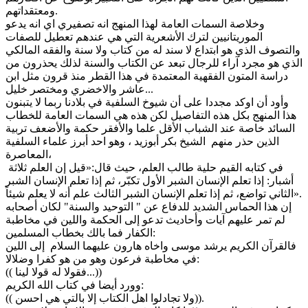
ومعتقداتهم.
وخلاصة السمات العامة لهذا المنهج انه تصفيري اي انه يدعو
الموريتانيين لترك الأشعرية التي هي عندهم تعطيل للصفات
والتصوف الذي هو ابتداع لا سند له من كتاب ولا سنة والفقه المالكي
الذي هو مجرد آراء للرجال تبعد عن الكتاب والسنة لذلك يحذرون من
دراسة المتون الفقهية المعتمدة في هذا القطر منذ قرون مثل ابن
عاشر والاخضري ومختصر خليل...
وأود أن اوكد مجددا على أن شيوخ السلفية في بلادنا ربما لا يتبنون
هذا المنهج بكل هذه التفاصيل لكن هذه هي السمات العامة للخطاب
السائد خاصة عند الشباب الأقل علما والأفقر حكمة والأضعف تربية
الذين حذر منهم الشيخ بكر أبوزيد ، وهو احد أبرز علماء السلفية
المعاصرة،
في كتابه القيم حلية طالب العلم، حيث قال:«قيل إن العلم ثلاثة
أشبار: إذا تعلم الإنسان الشبر الأول تكبّر، ثم إذا تعلم الإنسان الشبر
الثاني تواضع، ثم إذا تعلم الإنسان الشبر الثالث علم أنه لا يعلم شيئاً».
إن هذا الحماس الشديد للدفاع عن " التوحيد والسنة" لكان أصحابه
لم تمر عليهم آيات وأحاديث تدعو إلى الحكمة واللين في مخاطبة
الكفار فما بالك بخطاب المسلمين:
فالقرآن الكريم يرشد موسى واخاه هارون عليهما السلام إلى اللين
في مخاطبة فرعون وهو من هو كفرا وضلالا:
(( فقولا له قولا لينا...))
وورد أيضا في كتاب الله الكريم:
(( ولا تجادلوا اهل الكتاب إلا بالتي هي احسن)).