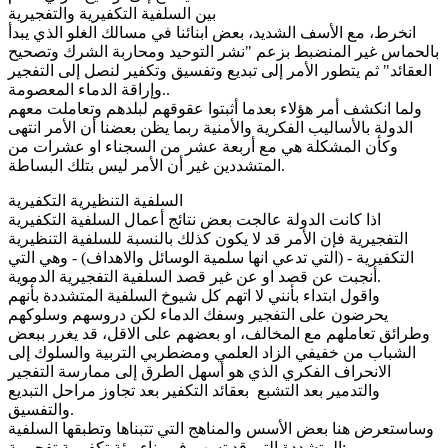
بين السلفية التكفيرية والتفجيرية
انخرط، مع الأسف الشديد، بعض ابنائنا في مسالك الغلو الذي يبدأ
بالحماس غير المنضبط بزعم "نشر التوحيد ومحاربة الشرك وتصحيح
العقائد" ثم يتطور الأمر إلى تبديع وتفسيق وتكفير لنصل إلى التفجير
وإراقة الدماء المعصومة..
ولما انكشف أمر هؤلاء بعدما أثبتوا عقوقهم لبلدهم وتعاملت معهم
الدولة بالأساليب الفكرية والأمنية ربما يظن بعضنا أن الأمر انتهى
وكأن المشكلة هي مع أربعة عشر من السجناء او عشرات من
المتشددين غير أن الأمر ليس بتلك البساطة.
السلفية التنظيرية التكفيرية
اذا كانت الدولة عالجت بعض نتائج أعمال السلفية التكفيرية
التفجيرية فإن الأمر قد لا يكون كذلك بالنسبة للسلفية التنظيرية
التكفيرية - (التي تدعي انها سلمية الوسائل والاهداف) - وهي التي
أنجبت عن قصد او عن غير قصد السلفية التفجيرية الدموية.
واقول ابتداء بأنني لا اتهم كل شيوخ السلفية المتشددة بأنهم
يحرضون على التفجير وسفك الدماء لكن دروسهم وسلوكهم
وطرائق تعاملهم مع المخالف، او بعضهم على الاقل، قد يغرر ببعض
الشباب من خفيفي الزاد العلمي ومضطربي التربية والسلوك إلى
الانحراف الفكري الذي هو أسهل الطرق إلى ممارسة التفجير
والتدمير بعد التشبع بعقائد التكفير بعد تجاوز مراحل التبديع
والتفسيق.
وساستعرض هنا بعض الأسس والمناهج التي تتبناها وتطبقها السلفية
المتشددة التي قد تسهم في بناء بيئة تكفيرية تفجيرية: