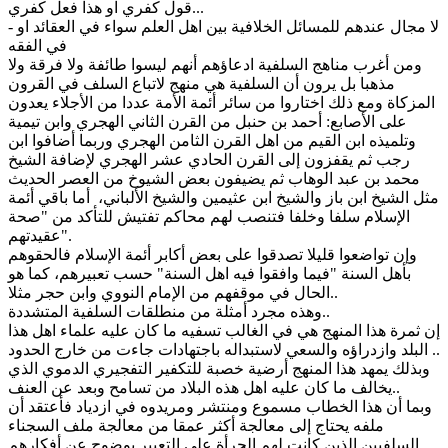
قول كفري او هذا فعل كفري...
- لا مجال عندهم للمسائل الخلافية بين اهل العلم سواء في العقائد او
في الفقه
ومن أغرب مناهج السلفية ادعاؤهم أنهم ليسوا طائفة ولا فرقة ولا
مذهبا بل يرون أن السلفية هي منهج لاتباع السلف في القرون
المزكاة ومع ذلك اختاروا من سائر أئمة الأمة عددا من الأجلاء يعدون
على الأصابع: أحمد بن حنبل من القرن الثاني الهجري وابن تيمية
وتلميذه ابن القيم من اهل القرن الثامن الهجري وربما أضافوا ابن
رجب ثم يقفزون إلى القرن الحادي عشر الهجري لإضافة الشيخ
محمد بن عبد الوهاب ثم يضيفون بعض الشيوخ من العصر الحديث
مثل الشيخ ابن باز والشيخ ابن عثيمين والشيخ الألباني، أما باقي أئمة
الإسلام سلفا وخلفا فتنصب لهم محاكم تفتيش للتأكد من "صحة
عقيدتهم".
وإن تواضعوا قليلا تصدقوا على بعض أكابر أئمة الإسلام فالحقوهم
بأهل السنة "فيما وافقوا فيه اهل السنة" حسب تعبيرهم، كما هو
الحال في موقفهم من الإمام النووي وابن حجر مثلا..
وهذه مجرد أمثلة من منطلقات السلفية المتشددة..
إن ثمرة هذا المنهج هي في الغالب تسفيه ما كان عليه علماء اهل هذا
البلد وازدراؤه والسعي لاستبداله باجتهادات جاءت من خارج الحدود ..
وبذلك يمهد هذا المنهج أرضية خصبة للتكفير التفجيري الدموي الذي
يخالف ما كان عليه اهل هذه البلاد من تسامح وبعد عن العنف..
وبما أن هذا الخطاب مسموع ومنتشر ومريدوه في ازدياد فأعتقد أن
ملفه يحتاج إلى معالجة أكثر عمقا من معالجة ملف السجناء
السلفيين الذين كانت لهم الجرأة على التعبير بوضوح عن أفكارهم