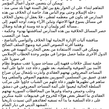
ويمكن أن يتضمن جدول أعمال المؤتمر:
- التفاهم ابتداء على ان الحوار يقع بين اهل السنة فهذا بلد سني منذ
دخله الإسلام وحتى يوم الناس هذا، خاصة ان الخلاف بين هذه
المدارس قد يكون في معظمه لفظي ، فلا يعقل ان يتحول الخلاف
في مسائل يسوغ فيها الاجتهاد وتباين الآراء وتعدد أوجه الفهم إلى
مسألة كفر وإيمان او بدعة وسنة او هداية وضلال..
- حصر المسائل الخلافية بين هذه المدارس لمناقشتها بهدوء وحكمة
بعيدا عن التعصب
- مناقشة آليات الإدارة الايجابية لهذا الخلاف والتواصي بالتناصح
وفقما أقرته النصوص الشرعية ومنهج السلف الصالح.
ويمكن في الصدد الاستفادة من بعض التجارب المهمة في بعض
الدول الأخرى مثلما حصل مؤخرا في مؤتمر وحدة الخطاب الإسلامي
في سوريا على
خلفية تسلل خلافات فقهية إلى مساجد سوريا عقب سقوط نظام
الأسد بين الصوفية والسلفية، بعد ظهور دعاة جدد عابوا على أئمة
المساجد المعروفين نهجهم العقائدي وأنذرت بإشعال نيران صراع
عقدي عميق بين المسلمين السوريين بشقيهم الصوفي والسلفي وما
ساهم في تظهيرها ظهور دعاة جلهم من الشباب جاؤوا على مركب
السلطة الحالية ليعيبوا على أئمة المساجد المعروفين في دمشق
وحلب وحمص وحماة وغيرها من المحافظات السورية نهجهم
العقائدي ما اضطر بعض هؤلاء للخروج في فيديوهات علنية منكرين
على دعاة السلفية ما بدا أنه تسفيه لعقائدهم التي تسيدت تاريخياً
المشهد الديني في ديار الشام .