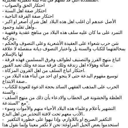
- احتكار الحق والصواب
- احتكار صفة اهل السنة
- احتكار صفة الفرقة الناجية
- الأصل عندهم أن اغلب اهل هذه البلاد اهل شرك أصغر او اكبر
وأهل تقليد وجمود..
- التمرد على ما كان عليه سلف هذه البلاد من مناهج عقدية وفقهية
وتزكية..
- شن حرب شعواء على العقيدة الأشعرية وعلى التصوف والحكم
بمخالفتهما للكتاب والسنة بل واعتبار التصوف ديانة منفصلة لا علاقة
لها بالإسلام
- اتباع منهج الفرز والتصنيف لطوائف وفرق المسلمين فهذه فرقة
ضالة وهؤلاء اهل زندقة وتلك فرقة مبتدعة وتلك تعبد القبور ..
- احتكار اتباع السلف من اهل القرون المزكاة.
- توسيع مفهوم البدعة حتى لا ينجو اي احد من أبناء هذه البلاد من
صفة الابتداع..
- الحرب على المذهب الفقهي السائد بحجة الدعوة للعودة للكتاب
والسنة .
- الغلظة والخشونة في الخطاب والادعاء بأن ذلك من منهج السلف
مع "المبتدعة".
- التشهير بأعلام وعلماء هذه البلاد الأحياء منهم والأموات وسوء
الأدب معهم تحت لافتة التحذير من اهل البدع..
- التكفير الصريح او باللاوازم، وإذا نبهوا على خطورة التكفير
استخدموا بعض الحيل المراوغة: نحن لا نكفر معينا وإنما نقول هذا