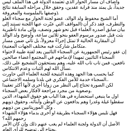
وأضاف أن مسار الحوار الذي تعتمده الدولة في هذا الملف ليس
جديداً، بل يمتد منذ قرابة عقدين، وحقق خلال مراحله السابقة نتائج
وصفها بالملموسة والمعروفة).
أما الشيخ محفوظ ولد الوالد، عضو لجنة الحوار مع سجناء الغلو
والتطرف، فقد ذكر أن (المواقف التي عبّرت عنها اللجنة تستند إلى
بيان سابق أصدره العلماء قبل نحو شهر ونصف، وإلى مادة تأطيرية
بثت قبل صدور مرسوم العفو بنحو ثلاثين ساعة، وأوضح ولد الوالد
أن المقاربة الحالية لا تمثل إجراءً معزولاً، بل تأتي ضمن مسار
متكامل شاركت فيه مختلف الجهات المعنية).
إن عفو رئيس الجمهورية عن السجناء التائبين يعد لفتة طيبة لاحتواء
السجناء التائبين تمهيدا لإدماجهم في المجتمع أعضاء صالحين
نافعين، فمن تاب تاب الله عليه، وهم يستحقون التشجيع على ذلك،
نسأل الله لهم الثبات وعدم الانتكاس.
كما يحسب هذا الجهد وهذه النتيجة للجنة العلماء التي حاورت
السجناء خدمة للأمن الفكري في بلدنا وسلمه الاجتماعي..
لكن الصورة تحتاج إلى النظر من زوايا أخرى لأنها أكثر تعقيدا
وصعوبة من مجرد مراجعة لأفكار بعض السجناء.
اول ما ينبغي استحضاره في هذا الباب هو حقوق الشهداء، الذين
سقطوا غيلة وغدرا وهم يدافعون عن الوطن وأبنائه، وحقوق ذويهم
وكل الموريتانيين من ذويهم .
فهل تلبس هؤلاء السجناء بطريقة او أخرى بدماء هؤلاء الشهداء
رحمهم الله؟
الأصل أن الدولة ولجنة العلماء لم يغب عنهم ذلك وإن كان الأمر
يحتاج إلى توضيح للرأي العام.