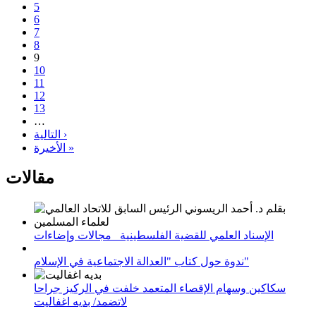
5
6
7
8
9
10
11
12
13
…
التالية ›
الأخيرة »
مقالات
الإسناد العلمي للقضية الفلسطينية_ مجالات وإضاءات
ندوة حول كتاب "العدالة الاجتماعية في الإسلام"
سكاكين وسهام الإقصاء المتعمد خلفت في الركيز جراحا
لاتضمد/ بديه اغفاليت