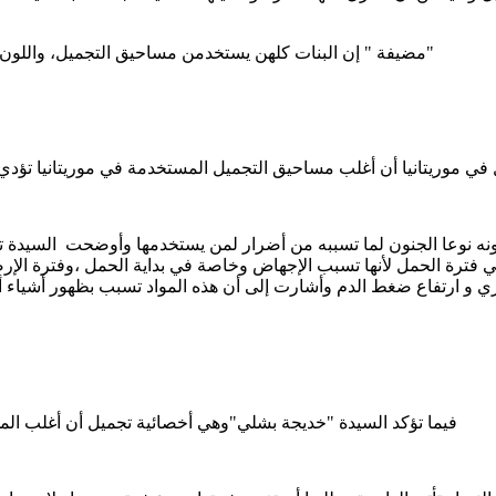
مضيفة " إن البنات كلهن يستخدمن مساحيق التجميل، واللون الأسمر يحتاج إلى شيئ من الدهان لتفتيحه وكل الناس يستخدمن ذلك"
 كونه نوعا الجنون لما تسببه من أضرار لمن يستخدمها وأوضحت السيدة ت
فترة الحمل لأنها تسبب الإجهاض وخاصة في بداية الحمل ،وفترة الإر
كري و ارتفاع ضغط الدم وأشارت إلى أن هذه المواد تسبب بظهور أشيا
فيما تؤكد السيدة "خديجة بشلي"وهي أخصائية تجميل أن أغلب الم