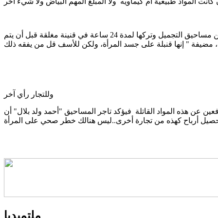
وتضيف بشلي " هنالك أسلوب جديد من المساحيق يعرف باسم القنبلة " وهو صناعة موريتانية محلية خطيرة، تعتمد على خلط عدد كبير من مساحيق التجميل وتركها لمدة 24 ساعة في قنينة مغلقة قبل أن يتم
، مضيفة " إنها قنبلة على جسد المرأة، ولكن للأسف قل من يفقه ذلك
وللتجار رأي آخر
افعين عن هذه المواد القاتلة فيؤكد تاجر المساحيق "أحمد ولد بلال" أن
ملتميديا