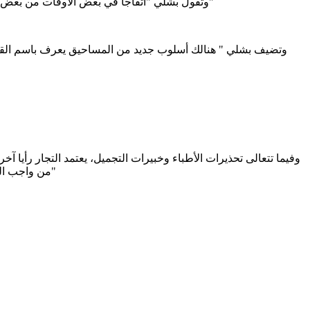
وتقول بشلي "أتفاجأ في بعض الأوقات من بعض النساء تأتي الواحدة وطلبها أن تغير بشرتها بين عشية وضحها ولا يهم إن كانت المواد طبيعية أم كيماويه ولا المبلغ المهم البياض ولا شيء أخر"
وفيما تتعالى تحذيرات الأطباء وخبيرات التجميل، يعتمد التجار رأيا آخ
من واجب المرأة البحث عن الجمال بكل الوسائل المتاحة، مضيفا " يستحيل علينا تحصيل أرباح كهذه من تجارة أخرى..ليس هنالك خطر صحي على المرأة"