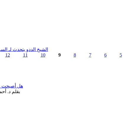
الشيخ الددو يتحدث لـ ال
12
11
10
9
8
7
6
5
هل أصبحت «تآ