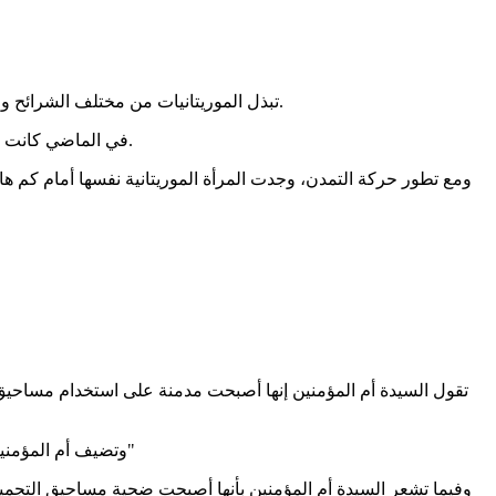
تبذل الموريتانيات من مختلف الشرائح والألوان جهدا حثيثا من أجل الحصول على بشرة بيضاء وناعمة، ذلك أن شرط الجمال الوحيد بالنسبة للمرأة الموريتانية هو بشرة بيضاء أو فاتحة.
في الماضي كانت المرأة الموريتانية تلجأ في التجميل إلى وسائل طبيعية غذائية أو مواد تجميل ومستحضرات مصنوعة من وسائل طبيعية نباتية أو معادن طبيعية.
ومع تطور حركة التمدن، وجدت المرأة الموريتانية نفسها أمام كم ه
تقول السيدة أم المؤمنين إنها أصبحت مدمنة على استخدام مساحيق 
وتضيف أم المؤمنين " أكثرنا مضطر إلى استعانة بأخصائي أمراضي الجلد للقضاء على مخلفات تلك المواد وذلك ما يسبب لنا الكثير من الإحراج في بعض لأحيان"
وفيما تشعر السيدة أم المؤمنين بأنها أصبحت ضحية مساحيق التجميل