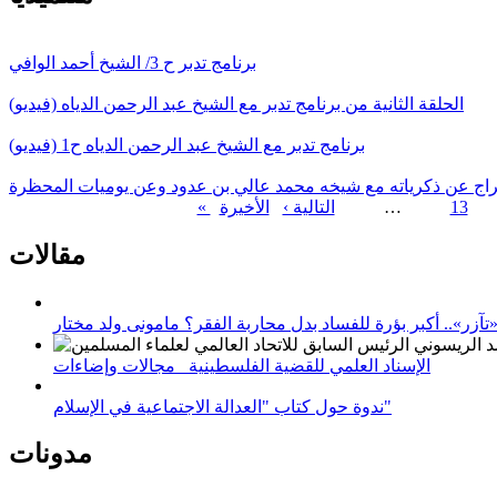
برنامج تدبر ح 3/ الشيخ أحمد الوافي
الحلقة الثانية من برنامج تدبر مع الشيخ عبد الرحمن الدياه (فيديو)
برنامج تدبر مع الشيخ عبد الرحمن الدياه ح1 (فيديو)
سراج عن ذكرياته مع شيخه محمد عالي بن عدود وعن يوميات المحظرة
13
…
التالية ›
الصفحات
مقالات
زر».. أكبر بؤرة للفساد بدل محاربة الفقر؟ مامونى ولد مختار
الإسناد العلمي للقضية الفلسطينية_ مجالات وإضاءات
ندوة حول كتاب "العدالة الاجتماعية في الإسلام"
مدونات