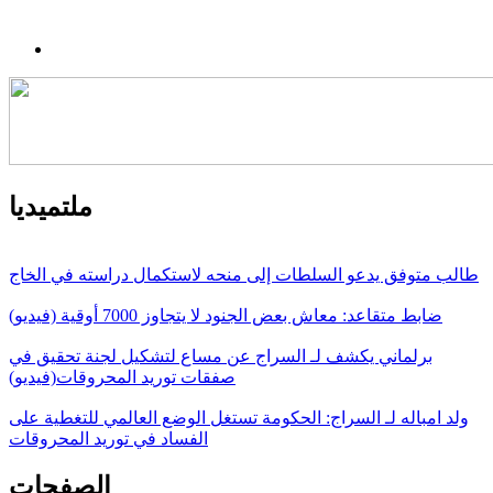
ملتميديا
طالب متوفق يدعو السلطات إلى منحه لاستكمال دراسته في الخاج
ضابط متقاعد: معاش بعض الجنود لا يتجاوز 7000 أوقية (فيديو)
برلماني يكشف لـ السراج عن مساع لتشكيل لجنة تحقيق في
صفقات توريد المحروقات(فيديو)
ولد امباله لـ السراج: الحكومة تستغل الوضع العالمي للتغطية على
الفساد في توريد المحروقات
الصفحات