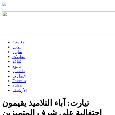
الرئيسية
أخبار
تقارير
مقابلات
ثقافة
دعوة
ملتميديا
اتصل بنا
Francais
Pulaar
الأرشيف
تيارت: آباء التلاميذ يقيمون
احتفالية على شرف المتميزين