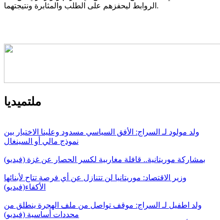
الروابط ليحفزهم على الطلب والمثابرة ونتيجتهما.
ملتميديا
ولد مولود لـ السراج: الأفق السياسي مسدود وعلينا الاختيار بين
نموذج مالي أو السينغال
بمشاركة موريتانية.. قافلة مغاربية لكسر الحصار عن غزة (فيديو)
وزير الاقتصاد: موريتانيا لن تتنازل عن أي فرصة تتاح لأبنائها
الأكفاء(فيديو)
ولد اطفيل لـ السراج: موقف تواصل من ملف الهجرة ينطلق من
محددات أساسية (فيديو)