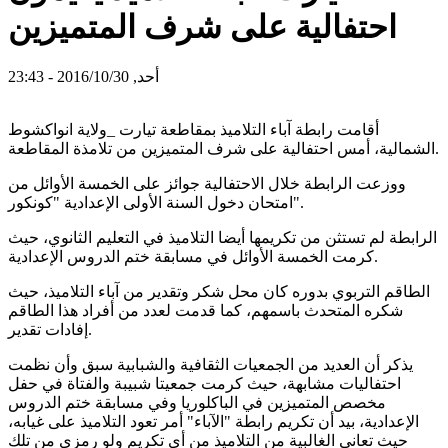
احتفالية على شرف المتميزين
أحد, 2016/10/30 - 23:43
أقامت رابطة آباء التلاميذ بمقاطعة تيارت _ولاية انواكشوط
الشمالية، أمس احتفالية على شرف المتميزين من تلامذة المقاطعة.
ووزعت الرابطة خلال الاحتفالية جوائز على الخمسة الأوائل من
امتحان دخول السنة الأولى الإعدادية "كونكور".
الرابطة لم تستثن من تكريمها أيضا التلاميذ في التعليم الثانوي، حيث
كرمت الخمسة الأوائل في مسابقة ختم الدروس الإعدادية.
الطاقم التربوي بدوره كان محل شكر وتقدير من آباء التلاميذ، حيث
شكره المتحدث باسمهم، كما قدمت لعدد من أفراد هذا الطاقم
إفادات تقدير.
يذكر أن العديد من الجمعيات الثقافية والشبابية سبق وأن نظمت
احتفاليات مشابهة، حيث كرمت جمعيتا شبيبة والفتاة في حفل
مخصص المتميزين في الباكلوريا وفي مسابقة ختم الدروس
الإعدادية، بيد أن تكريم رابطة "الآباء" أمر تعود التلاميذ على غيابه،
حيث تعاني الغالبية من التلاميذ من أي تكريم ولو رمزي من تلك