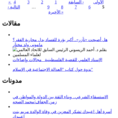
« الأولى
‹ السابقة
1
2
3
4
5
6
7
8
9
…
التالية ›
الصفحات
الأخيرة »
مقالات
هل أصبحت «تآزر».. أكبر بؤرة للفساد بدل محاربة الفقر؟
مامونى ولد مختار
الإسناد العلمي للقضية الفلسطينية_ مجالات وإضاءات
ندوة حول كتاب "العدالة الاجتماعية في الإسلام"
مدونات
الاستسقاء الشرعي.. وبناء الثقة بين الدولة والمواطن في
زمن الجفاف/محمد الصحه
أسرة أهل اعبيدك تشكر المعزين في وفاة الوالدة مريم بنت
اعبيدك