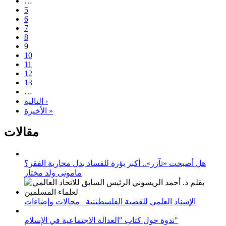
…
5
6
7
8
9
10
11
12
13
…
التالية ›
الأخيرة »
مقالات
هل أصبحت «تآزر».. أكبر بؤرة للفساد بدل محاربة الفقر؟
مامونى ولد مختار
الإسناد العلمي للقضية الفلسطينية_ مجالات وإضاءات
ندوة حول كتاب "العدالة الاجتماعية في الإسلام"