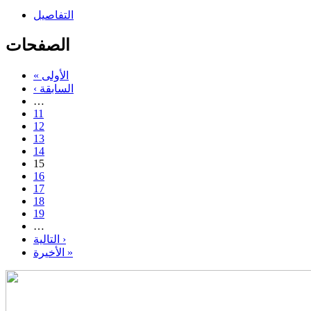
التفاصيل
الصفحات
« الأولى
‹ السابقة
…
11
12
13
14
15
16
17
18
19
…
التالية ›
الأخيرة »