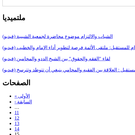
ملتميديا
الشباب والالتزام موضوع محاضرة لجمعية الشبيبة (فيديو)
ام للمستقبل: ملتقى الأئمة فرصة لتطوير أداء الإمام والخطيب (فيديو)
لقاء "الفقه والحقوق" بين الشيخ الددو والمحامين (فيديو)
مستقبل : العلاقة بين الفقيه والمحامي ينبغي أن تتوطد وتترسخ (فيديو)
الصفحات
« الأولى
‹ السابقة
…
11
12
13
14
15