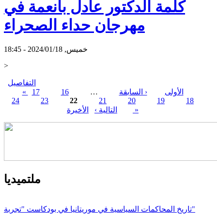
كلمة الدكتور عادل بانعمة في
مهرجان حداء الصحراء
خميس, 2024/01/18 - 18:45
>
التفاصيل
« الأولى
‹ السابقة
…
16
17
24
23
22
21
20
19
18
الصفحات
الأخيرة »
التالية ›
ملتميديا
تاريخ المحاكمات السياسية في موريتانيا في بودكاست "تجربة"