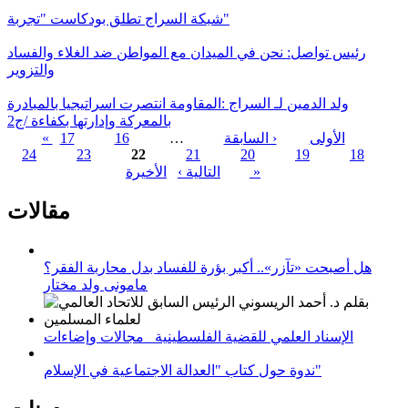
شبكة السراج تطلق بودكاست "تجربة"
رئيس تواصل: نحن في الميدان مع المواطن ضد الغلاء والفساد
والتزوير
ولد الدمين لـ السراج :المقاومة انتصرت اسراتيجيا بالمبادرة
بالمعركة وإدارتها بكفاءة /ج2
« الأولى
‹ السابقة
…
16
17
24
23
22
21
20
19
18
الصفحات
الأخيرة »
التالية ›
مقالات
هل أصبحت «تآزر».. أكبر بؤرة للفساد بدل محاربة الفقر؟
مامونى ولد مختار
الإسناد العلمي للقضية الفلسطينية_ مجالات وإضاءات
ندوة حول كتاب "العدالة الاجتماعية في الإسلام"