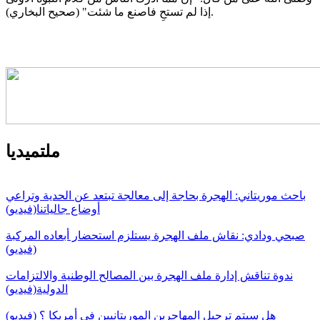
إذا لم تستحِ فاصنع ما شئت" (صحيح البخاري).
ملتميديا
باحث موريتاني: الهجرة بحاجة إلى معالجة تبتعد عن الحدية وتراعي
أوضاع جالياتنا(فيديو)
صبحي ودادي: نقاش ملف الهجرة يستلزم استحضار أبعاده المركبة
(فيديو)
ندوة تناقش إدارة ملف الهجرة بين المصالح الوطنية والالتزامات
الدولية(فيديو)
هل سيتم ترحيل المهاجرين الموريتانيين في أمريكا ؟ (فيديو)