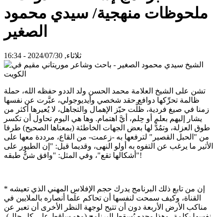
ملحوظات منهجية/ سيدي محمود
الصغير
ثلاثاء, 2024/07/30 - 16:34
تشن على الشيخ العلامة محمد الحسن ولد الددو حفظه الله، حملة
ظالمة تحرِّكها دوافع حقد شخصي وأيديوجولي، عبَّرت عن نفسها
زمنا في صيغ فردية، ظلَّت حيّز الإهمال والتجاهل، لا يُعيرها أكثر من
يشار إليهم بعلم أو حِلم، أيَّ اهتمام. وها هي اليوم تحاول أن تكسر
طوق العزلة، وتمُدُّ لها بعض الجهات الخاطئة (بمعناها الصحيح) طرفا
من "الحبل القصير" لترفعها به -زعمت- من القاع، مرددة معها على
الأثير ما يرغب عن التفوه به أولو النهى، وقديما قيل: "إن الطيور على
أشكالها تقع"، وفي المثل: "وافق شنٌّ طبقه"!
* إن من تابع ذلك البرنامج يدرك حجم الإفلاس المهني الذي تعيشه
القناة، وكيف سمحت لنفسها أن تحاكم علَما أنصاره بالملايين في
مناكب الأرض الأربعة دون أن تتيح لوجهة النظر الأخرى أن تعبر عن
نفسها بكلمة، وهذا وحده يُسقط البرنامج (وهو ساقط على كل حال)،