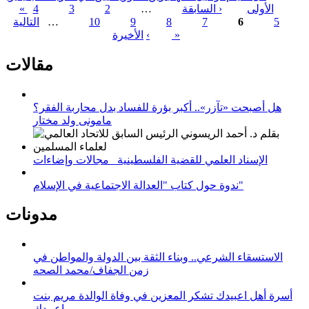
« الأولى
‹ السابقة
…
2
3
4
5
6
7
8
9
10
…
التالية
الصفحات
الأخيرة »
›
مقالات
هل أصبحت «تآزر».. أكبر بؤرة للفساد بدل محاربة الفقر؟
مامونى ولد مختار
الإسناد العلمي للقضية الفلسطينية_ مجالات وإضاءات
ندوة حول كتاب "العدالة الاجتماعية في الإسلام"
مدونات
الاستسقاء الشرعي.. وبناء الثقة بين الدولة والمواطن في
زمن الجفاف/محمد الصحه
أسرة أهل اعبيدك تشكر المعزين في وفاة الوالدة مريم بنت
اعبيدك