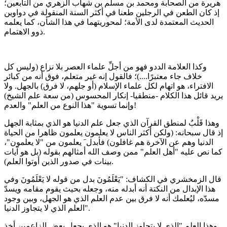
هريرة من الصحابة ومحمد بن مسلم بن شهاب الزهري من التابعين؛
إذ كان الطعن في الرجلين طعنا في أكثر السنة المنقولة في دواوين
الحديث المعتمدة لدى الأمة؛ لمحوريتهما في هذا الشأن، كما يعلمه
ذوو الاهتمام.
وكذا العلامة الددو فهو من أجلِّ علماء العصر بلا نزاع (وليس كل
خلاف جاء معتبرًا....)؛ فالقول إنه غير متعلم، فوق أنه من كبائر
الافتراء، هو اتهام لكل علماء الإسلام (أو جلهم، لا فرق) بالجهل. ولا
يريد قائل هذا الكلام -منطقيا- إنكار المحسوس (من سعة علم الشيخ)
وإنما تسوية "هذا النوع من العلم" والعدم!
وهذا قَلْبٌ لمنطق القرآن الذي جعل علم الدنيا هو الذي بمثابة الجهل
إذ قال سبحانه: (ولكن أكثر الناس لا يعلمون يعلمون ظاهرا من الحياة
الدنيا وهم عن الآخرة هم غافلون) فأبدل َ يعلمون من "لا يعلمون"،
كما نص عليه "أهل العلم" ممن وصف الله أمثالهم بقوله (بل هو آيات
بينات في صدور الذين أوتوا العلم).
قال الزمخشري في الكشاف: "يَعْلَمُونَ بدل من قوله لا يَعْلَمُونَ وفي
هذا الإبدال من النكتة أنه أبدله منه، وجعله بحيث يقوم مقامه ويسدّ
مسدّه، ليُعلمك أنه لا فرق بين عدم العلم الذي هو الجهل، وبين وجود
العلم الذي لا يتجاوز الدنيا".
وهذا العلم "الذي لا يتجاوز الدنيا" هو الذي يجعل بعض الزاعمين أخذ