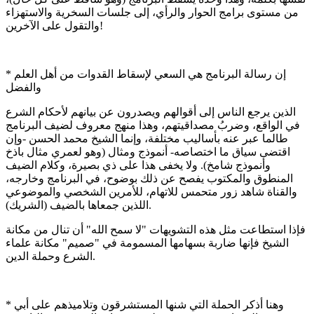
من مستوى برامج الحوار والرأي، إلى جلسات السخرية والاستهزاء
والتقول على الآخرين!
* إن رسالة البرنامج هي السعي لإسقاط القدوات من أهل العلم
والفضل
الذين يرجع الناس إلى أقوالهم ويصدرون عن بيانهم لأحكام الشرع
في الواقع، وضربُ مصداقيتهم، وهذا منهج معروف لضيف البرنامج
طالما عبر عنه بأساليب مختلفة، وإنما الشيخ محمد الحسن -وإن
اقتضى سياق ما اختصاصه- أنموذج ومثال (وهو لعمري مثال باذخ
وأنموذج شامخ). ولا يخفى هذا على ذي بصيرة، وكلام الضيف
المنطوق والمكتوب يفصح عن ذلك بوضوح، في البرنامج وخارجه،
والقناة شاهد زور متحمس للاتهام، للأمرين الشخصي والموضوعي
اللذين جمعاها بالضيف (الشريك).
فإذا استطاعت مثل هذه التشويهات "لا سمح الله" أن تنال من مكانة
الشيخ فإنها ضاربة بسهامها المسمومة في "صميم" مكانة علماء
الشرع وحملة الدين.
* وهنا أذكر الحملة التي شنها المستشرقون وتلاميذهم على أبي