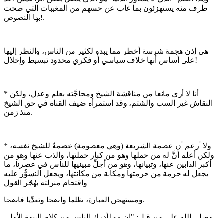
طرف منه يستهزئون بما غاب عن حسهم من المغيبات التي صحت
بها النصوص!.
هي إذن هجمة شرسة أخطر مما يبدو لكثير من الناس، والنظر إليها
على أساس أنها خلاف سياسي أو فكري محدود تبسيط وإخلال!
* أنا لا أرى مانعا من مناقشة الشيخ ومحاجَّته بعلم وعدل، ولكن
النقاش غير السب والشتم، وقد استمرأه ضيف القناة في حق الشيخ
منذ زمن.
* ولا أزعم أن عصمة الشريعة (وهي معصومة) عصمةٌ للشيخ نفسه،
ولكن أعلم أنَّ له من حملها وهو من كبار حملتها، والذب عنها وهو من
أكبر الذابين عنها، وتبيانها، وهو من أجلِّ مبينيها للناس في عصرنا، ما
يجعل له حرمة من حرمتها ومكانة من مكانتها، ويجعل التسوُّر عليه
واقتحام منزلته بهُجْر القول
ومستهجن العبارة، ظلما واضحا وتعدِّيا فاضحا.
وصلى الله على من قال: "إن مما أدرك الناس من كلام النبوة الأولى