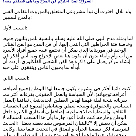
السراج: لمذا اخترتم فن المدح وما هي قصتكم معه؟
ولد بلال: اخترت أن نبدأ مشروعي المتعلق بالموروث الثقافي الفني
بالمدح لسببين :
السبب لأول:
لما يمثله مدح النبي صلي الله عليه وسلم بالنسبة للموريتانيين جميعا
وخاصة فئة الحراطين التي أنتمي إليها، أن فن المدح هو الفن الغنائي
الوحيد في موريتانيا الذي يمكن أن تجتمع عليه جميع أفراد الأسرة
من أب وأم وأبناء بدون أن يكون هنا بعض الإحراج وبما أنني أفكر في
إنشاء مركز يعمل علي ذاكرة هذ الفن الشعبي الفلكلوري، أردت أن
أبدأه بما يحبون الناس ويتفقون علي حبه.
السبب الثاني:
كنت دائما أفكر في مشروع يكون جامعا لهذا الوطن (جميع أطيافه،
أعراقه،توجهاته)، لأن السياسة والعمل الحقوقي يفرقانه أكثر مما
يقربانه نتيجة لقلة فهمنا لهذين العملين الجديدينعلي ثقافتنا (العمل
السياسي والحقوقي)،ونتيجة لعملي ونشاطي المتنوع في الجمعيات
الثقافية والمنظمات الاجتماعية، إضافةإلى أسفاري الكثيرة داخل
الوطن وخارجه،كنت دائما أعود جازما بأن هذا الشعب المسالم لا
يمكن أن يعيش إلا "كالبنيان المرصوص يشد بعضه بعضا" (الحديث
الشريف)، لكن تنقصنا الجرأة والصدق في التحدث فيما بيننا، وكانت
نتيجة تفكيري دائما هو اللجوء إلى مدح رسول الله صلي الله عليه