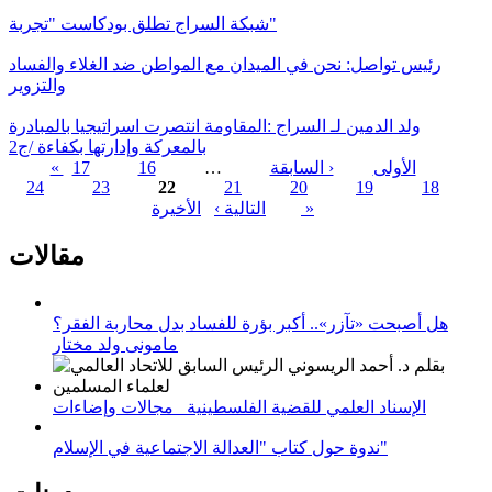
شبكة السراج تطلق بودكاست "تجربة"
رئيس تواصل: نحن في الميدان مع المواطن ضد الغلاء والفساد
والتزوير
ولد الدمين لـ السراج :المقاومة انتصرت اسراتيجيا بالمبادرة
بالمعركة وإدارتها بكفاءة /ج2
« الأولى
‹ السابقة
…
16
17
24
23
22
21
20
19
18
الصفحات
الأخيرة »
التالية ›
مقالات
هل أصبحت «تآزر».. أكبر بؤرة للفساد بدل محاربة الفقر؟
مامونى ولد مختار
الإسناد العلمي للقضية الفلسطينية_ مجالات وإضاءات
ندوة حول كتاب "العدالة الاجتماعية في الإسلام"