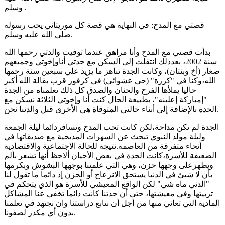
وسلم .
قصتي مع المدح: في النهاية هي قصة كل موريتاني يحب رسوله
صلي الله عليه وسلم.
بدأت قصتي مع المدح وأنا مراهق عندما توفيت والدتي رحمها الله
سنة 2002، بعدذلك انتقلت إلى السكن مع جدتي أناوإخوتي وجميعهم
صغار (أخ وبنتان)، وكانت الجدة تناهز ما يزيد علي سبعين سنة رحمها
الله،وكنا في "كزرة" (حي عشوائي) في كرفور قرب بقالة الله أكبر
حاليا يملأها الفرح والحنان والصدق كل ذلك تعلمناه من الجدة
"إمباركة إعلينه"، بطبيعة الحال كنت أنا وإخوتي الثلاثة نسكن مع
الجدة بالإضافة إلي أبناء خالتي المتوفاة هي الأخرى قبل والدتنا نحن.
الجدة لم تكن مداحة،لكن كانت تحب المدح وتسافردائما ليلة الجمعة
وليلة مولد النبوي تبحث عن السهرات المديحية مع صديقاتها في
أنحاء متفرقة من العاصمة.نتيجة للحالة الاجتماعية والاقتصادية
الضعيفة للأسرة،كانت الجدة في بعض الأحيان ألاحظ أنها تشعر بألم
ويظهرعلى وجهها حزن، وهي التي علمتنا بوجهها البشوش وبكرمها
بأن لا شيئ في الدنيا يستحق الانزعاج أو الحزن إذ دائما ما تقول لنا
"الدني ماه شي" لكن الواقع المعيشي للأسرة هو الذي يتحكم في
تربيتها وفي معيشتها، حتى أن جدتنا كانت دائما تخفي عنا المشاكل
المادية التي تعاني منها من أجل أن نتابع دراستنا وان نجتهد في تعلمنا
بدون أي مكدر لصفونا.