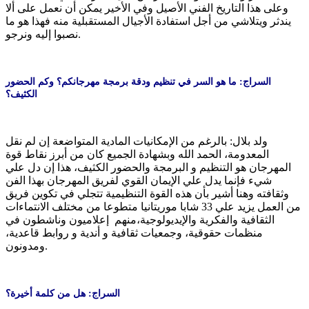
وعلى هذا التاريخ الفني الأصيل وفي الأخير يمكن أن نعمل على ألا
يندثر ويتلاشي من أجل استفادة الأجيال المستقبلية منه فهذا هو ما
نصبوا إليه ونرجو.
السراج: ما هو السر في تنظيم ودقة برمجة مهرجانكم؟ وكم الحضور
الكثيف؟
ولد بلال: بالرغم من الإمكانيات المادية المتواضعة إن لم نقل
المعدومة، الحمد الله وبشهادة الجميع كان من أبرز نقاط قوة
المهرجان هو التنظيم و البرمجة والحضور الكثيف، هذا إن دل علي
شيء فإنما يدل علي الإيمان القوي لفريق المهرجان بهذا الفن
وثقافته وهنا أشير بأن هذه القوة التنظيمية تتجلي في تكوين فريق
من العمل يزيد علي 33 شابا موريتانيا متطوعا من مختلف الانتماءات
الثقافية والفكرية والإيديولوجية،منهم إعلاميون وناشطون في
منظمات حقوقية، وجمعيات ثقافية و أندية و روابط قاعدية،
ومدونون.
السراج: هل من كلمة أخيرة؟