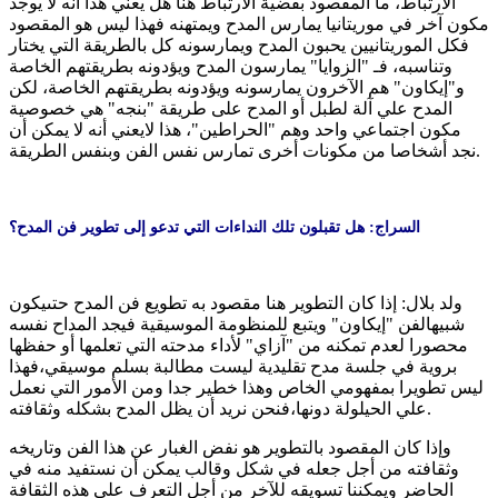
الارتباط، ما المقصود بقضية الارتباط هنا هل يعني هذا أنه لا يوجد
مكون آخر في موريتانيا يمارس المدح ويمتهنه فهذا ليس هو المقصود
فكل الموريتانيين يحبون المدح ويمارسونه كل بالطريقة التي يختار
وتناسبه، فـ "الزوايا" يمارسون المدح ويؤدونه بطريقتهم الخاصة
و"إيكاون" هم الآخرون يمارسونه ويؤدونه بطريقتهم الخاصة، لكن
المدح علي آلة لطبل أو المدح على طريقة "بنجه" هي خصوصية
مكون اجتماعي واحد وهم "الحراطين"، هذا لايعني أنه لا يمكن أن
نجد أشخاصا من مكونات أخرى تمارس نفس الفن وبنفس الطريقة.
السراج: هل تقبلون تلك النداءات التي تدعو إلى تطوير فن المدح؟
ولد بلال: إذا كان التطوير هنا مقصود به تطويع فن المدح حتىيكون
شبيهالفن "إيكاون" ويتبع للمنظومة الموسيقية فيجد المداح نفسه
محصورا لعدم تمكنه من "آزاي" لأداء مدحته التي تعلمها أو حفظها
بروية في جلسة مدح تقليدية ليست مطالبة بسلم موسيقي،فهذا
ليس تطويرا بمفهومي الخاص وهذا خطير جدا ومن الأمور التي نعمل
علي الحيلولة دونها،فنحن نريد أن يظل المدح بشكله وثقافته.
وإذا كان المقصود بالتطوير هو نفض الغبار عن هذا الفن وتاريخه
وثقافته من أجل جعله في شكل وقالب يمكن أن نستفيد منه في
الحاضر ويمكننا تسويقه للآخر من أجل التعرف علي هذه الثقافة