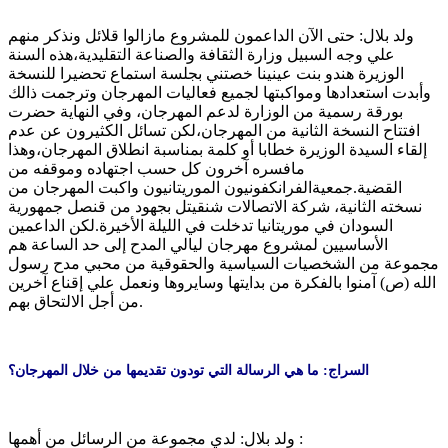
ولد بلال: حتى الآن الداعمون للمشروع مازالوا قلائل ونذكر منهم
علي وجه السبيل وزارة الثقافة والصناعة التقليدية،هذه السنة
الوزيرة هندو بنت عينينا خصتني بجلسة استماع تحضيرا للنسخة
وأبدت استعدادها ومواكبتها لجميع فعاليات المهرجان وترجمت ذالك
بورقة رسمية من الوزارة لدعم المهرجان، وفي النهاية حضرت
افتتاح النسخة الثانية من المهرجان،لكن تسائل الكثيرون عن عدم
إلقاء السيدة الوزيرة خطابا أو كلمة بمناسبة انطلاق المهرجان،وهذا
مافسره آخرون كل حسب اجتهاده وموقفه من
القضية.جمعيةالفرانكفونيون الموريتانيون واكبت المهرجان من
نسخته الثانية، شركة الاتصالات شنقيتل بجهود من قنصل جمهورية
السودان في موريتانيا تدخلت في الليلة الأخيرة.لكن الداعمين
الأساسيين لمشروع مهرجان ليالي المدح إلى حد الساعة هم
مجموعة من الشخصيات السياسية والحقوقية من محبي مدح رسول
الله (ص) آمنوا بالفكرة من بدايتها وسايروها ونعمل علي إقناع آخرين
من أجل الالتحاق بهم.
السراج: ما هي الرسالة التي تودون تقديمها من خلال المهرجان؟
ولد بلال: لدي مجموعة من الرسائل من أهمها :