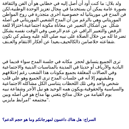
ولد بلال: ما كنت أود أن أصل إليه في خطابي هو أن الفن والثقافة
بصورة عامة يمكن أن يستخدما في مجال تعزيز الوحدة الوطنية،لكن
فن المدح في موريتانيا له خصوصية أخرى متجذرة في روح المواطن
الموريتاني وهي بالرغم من أن المدح الشعبي الموريتاني في أصله
شكل من أشكال التعبير عن معاناة مكونة اجتماعية،اختزالا للغة
الرفض والتعبير الراقي عن عدم الرضي وفي الوقت نفسه يشكل
تضرعا لله من خلال الصلاة على نبيه صلي الله عليه وسلم كي تكون
شفاعته خلاصامن ذالكالحيف،بعيدا عن أفكار الانتقام والعـنف.
ترى الجميع يتسابق لحجز مكانه في جلسة المدح سواء قديما في
البادية والأرياف أو حديثا في المدينة بالمناسبات الدينية والاجتماعية
وفي الصالات المغلقة بجميع مكونات هذا الشعب رغم إختلافهم
وطبقيتهم إلا أنه في جلسات المدح ترى الجميع وهو علي قلب
شخص واحد وفي تلك اللحظات يتناسى الكل مشاكله الاجتماعية
والسياسية والحقوقية،ويكون همه الوحيد هو نيل الأجر وشفاعة نبيه
يوم القيامة من خلال مدائح يتغني بها مداح هو في أصله وبين
مجتمعه "امرابط مايزبي".
السراج: هل هناك داعمون لمهرجانكم وما هو حجم الدعم؟