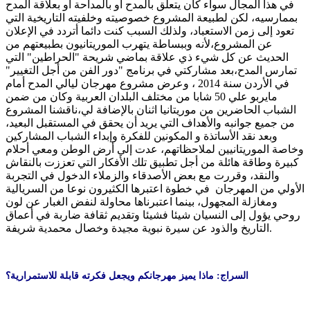
في هذا المجال سواء كان يتعلق بالمدح أو بالمداحة أو بعلاقة المدح
بممارسيه، لكن لطبيعة المشروع خصوصيته وخلفيته التاريخية التي
تعود إلى زمن الاستعباد، ولذلك السبب كنت دائما أتردد في الإعلان
عن المشروع،لأنه وببساطة يتهرب الموريتانيون بطبيعتهم من
الحديث عن كل شيء ذي علاقة بماضي شريحة "الحراطين" التي
تمارس المدح،بعد مشاركتي في برنامج "دور الفن من أجل التغيير"
في الأردن سنة 2014 ، وعرض مشروع مهرجان ليالي المدح أمام
مايربو علي 50 شابا من مختلف البلدان العربية وكان من ضمن
الشباب الحاضرين من موريتانيا اثنان بالإضافة لي،ناقشنا المشروع
من جميع جوانبه والأهداف التي يريد أن يحقق في المستقبل البعيد،
وبعد نقد الأساتذة و المكونين للفكرة وإبداء الشباب المشاركين
وخاصة الموريتانيين لملاحظاتهم، عدت إلي أرض الوطن ومعي أحلام
كبيرة وطاقة هائلة من أجل تطبيق تلك الأفكار التي تعززت بالنقاش
والنقد، وقررت مع بعض الأصدقاء والزملاء الدخول في التجربة
الأولي من المهرجان في خطوة اعتبرها الكثيرون نوعا من السريالية
ومغازلة المجهول، بينما اعتبرناها محاولة لنفض الغبار عن لون
روحي يؤول إلى النسيان شيئا فشيئا وتقديم ثقافة ضاربة في أعماق
التاريخ والذود عن سيرة نبوية مجيدة وخصال محمدية شريفة.
السراج: ماذا يميز مهرجانكم ويجعل فكرته قابلة للاستمرارية؟