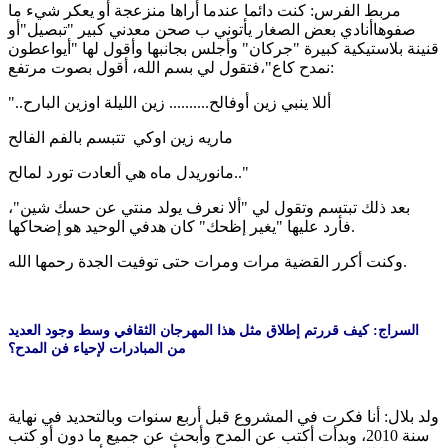
مربط الفرس: كنت دائما عندما أراها منزعجة أو يعكر شيء ما
صفوهاأنادي بعض الصغار يأتوني ب صحن معدني كبير "تبصيل"أو
قنينة بلاستيكية كبيرة "جركان" وأجلس بجانبها وأقول لها "أيواعطون
نمدح كاع"،فتقول لي بسم الله، أقول بصوت مرتفع:
"..أللا ينبي زين أوفالح.......... زين الليلة اوزين البارح
ماريه زين اوكي تتبسم بالفم الفالح
مانوريدل ماه هي ألعادت تورد لمالح.."
بعد ذلك تبتسم وتقول لي "ألا نعرف يولد منتي عن حسك شين"،
فأرد عليها "يغير إظحك" كان هدفي الوحيد هو إضحاكها.
وكنت أكرر القضية مرات ومرات حتى توفيت الجدة رحمها الله.
السراج: كيف قررتم إطلاق مثل هذا المهرجان الثقافي وسط وجود العديد
من المبادرات لإحياء فن المدح؟
ولد بلال: أنا فكرت في المشروع قبل أربع سنوات وبالتحديد في نهاية
سنة 2010، وبدأت أكتب عن المدح وأبحث عن جميع ما دون أو كتب