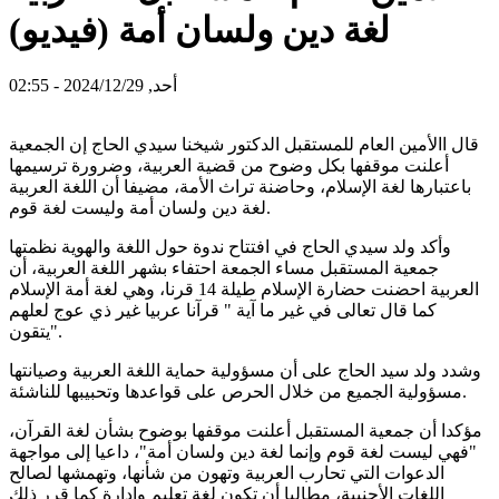
لغة دين ولسان أمة (فيديو)
أحد, 2024/12/29 - 02:55
قال االأمين العام للمستقبل الدكتور شيخنا سيدي الحاج إن الجمعية
أعلنت موقفها بكل وضوح من قضية العربية، وضرورة ترسيمها
باعتبارها لغة الإسلام، وحاضنة تراث الأمة، مضيفا أن اللغة العربية
لغة دين ولسان أمة وليست لغة قوم.
وأكد ولد سيدي الحاج في افتتاح ندوة حول اللغة والهوية نظمتها
جمعية المستقبل مساء الجمعة احتفاء بشهر اللغة العربية، أن
العربية احضنت حضارة الإسلام طيلة 14 قرنا، وهي لغة أمة الإسلام
كما قال تعالى في غير ما آية " قرآنا عربيا غير ذي عوج لعلهم
يتقون".
وشدد ولد سيد الحاج على أن مسؤولية حماية اللغة العربية وصيانتها
مسؤولية الجميع من خلال الحرص على قواعدها وتحبيبها للناشئة.
مؤكدا أن جمعية المستقبل أعلنت موقفها بوضوح بشأن لغة القرآن،
"فهي ليست لغة قوم وإنما لغة دين ولسان أمة"، داعيا إلى مواجهة
الدعوات التي تحارب العربية وتهون من شأنها، وتهمشها لصالح
اللغات الأجنبية، مطالبا أن تكون لغة تعليم وإدارة كما قرر ذلك