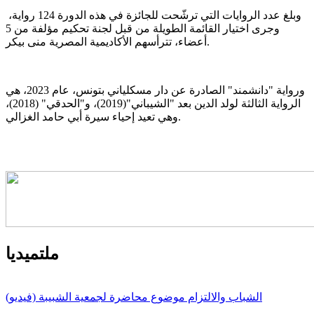
وبلغ عدد الروايات التي ترشّحت للجائزة في هذه الدورة 124 رواية،
وجرى اختيار القائمة الطويلة من قبل لجنة تحكيم مؤلفة من 5
أعضاء، تترأسهم الأكاديمية المصرية منى بيكر.
ورواية "دانشمند" الصادرة عن دار مسكلياني بتونس، عام 2023، هي
الرواية الثالثة لولد الدين بعد "الشيباني"(2019)، و"الحدقي" (2018)،
وهي تعيد إحياء سيرة أبي حامد الغزالي.
ملتميديا
الشباب والالتزام موضوع محاضرة لجمعية الشبيبة (فيديو)