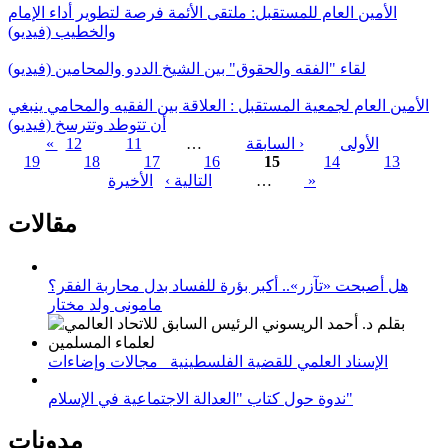
الأمين العام للمستقبل: ملتقى الأئمة فرصة لتطوير أداء الإمام
والخطيب (فيديو)
لقاء "الفقه والحقوق" بين الشيخ الددو والمحامين (فيديو)
الأمين العام لجمعية المستقبل : العلاقة بين الفقيه والمحامي ينبغي
أن تتوطد وتترسخ (فيديو)
« الأولى
‹ السابقة
…
11
12
19
18
17
16
15
14
13
الصفحات
الأخيرة »
…
التالية ›
مقالات
هل أصبحت «تآزر».. أكبر بؤرة للفساد بدل محاربة الفقر؟
مامونى ولد مختار
الإسناد العلمي للقضية الفلسطينية_ مجالات وإضاءات
ندوة حول كتاب "العدالة الاجتماعية في الإسلام"
مدونات