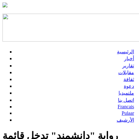
الرئيسية
أخبار
تقارير
مقابلات
ثقافة
دعوة
ملتميديا
اتصل بنا
Francais
Pulaar
الأرشيف
رواية "دانشمند" تدخل قائمة