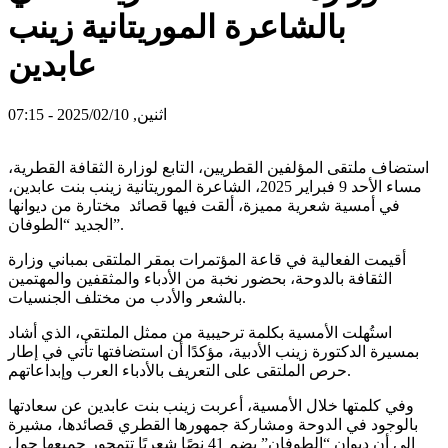
بالشاعرة الموريتانية زينب
عابدين
اثنين, 2025/02/10 - 07:15
استضاف ملتقى المؤلفين القطريين، التابع لوزارة الثقافة القطرية،
مساء الأحد 9 فبراير 2025، الشاعرة الموريتانية زينب بنت عابدين،
في أمسية شعرية مميزة، ألقت فيها قصائد مختارة من ديوانها
الجديد “الطوفان”.
أقيمت الفعالية في قاعة المؤتمرات بمقر الملتقى بمباني وزارة
الثقافة بالدوحة، بحضور نخبة من الأدباء والمثقفين والمهتمين
بالشعر والأدب من مختلف الجنسيات.
استُهلت الأمسية بكلمة ترحيبية من ممثل الملتقى، الذي أشاد
بمسيرة الدكتورة زينب الأدبية، مؤكدًا أن استضافتها تأتي في إطار
حرص الملتقى على التعريف بالأدباء العرب وإبداعاتهم.
وفي كلمتها خلال الأمسية، أعربت زينب بنت عابدين عن سعادتها
بالوجود في الدوحة ومشاركة جمهورها القطري قصائدها، مشيرة
إلى أن ديوان “الطوفان” يضم 41 نصًا شعريًا تتمحور جميعها حول