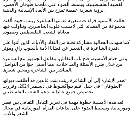
القضية الفلسطينية، ويسلط الضوء على ملحمة طوفان الأقصى،
برؤية شعرية عميقة تمزج بين الأبعاد الإنسانية والدينية.
تخللت الأمسية قراءات شعرية قدمتها الشاعرة زينب، حيث ألقت
مجموعة من القصائد التي لامست قلوب الحاضرين، وتناولت فيها
معاناة الشعب الفلسطيني وصموده.
كما شهدت الفعالية مشاركة نخبة من النقاد والأدباء، الذين أثنوا على
قدرة الشاعرة في التعبير عن قضايا الأمة بأسلوب راقٍ ومؤثر.
وفي ختام الأمسية، فتح باب النقاش، بتفاعل الجمهور مع الشاعرة
من خلال طرح الأسئلة والمداخلات، مما أضفى جوًا من التواصل
المباشر بين الشاعرة ومحبي شعرها.
تجدر الإشارة إلى أن الشاعرة زينب بنت عابدين قد أطلقت ديوانها
“الطوفان” في حفل أقيم بنواكشوط في ديسمبر 2024، وقررت
تخصيص جميع عائداته لدعم الشعب الفلسطيني.
تُعد هذه الأمسية خطوة مهمة في تعزيز التبادل الثقافي بين قطر
وموريتانيا، وتسليط الضوء على إبداعات المرأة الموريتانية في مجال
الشعر والأدب.