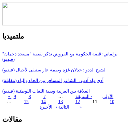
ملتميديا
برلماني: قصة الحكومة مع القروض تذكر بقصة "مسجد دحمان"
(فيديو)
الشيخ الددو : خذلان غزة وصمة عار ستبقى لأجيال (فيديو)
أدي ولد آدب .. الشاعر المسافر بين الحاء والباء (مقابلة)
العلاقة بين العربية وبقية اللغات اللوطنية (فيديو)
« الأولى
‹ السابقة
…
7
8
9
…
15
14
13
12
11
10
الصفحات
الأخيرة »
التالية ›
مقالات