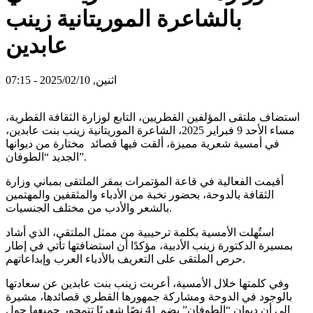
بالشاعرة الموريتانية زينب
عابدين
اثنين, 2025/02/10 - 07:15
استضاف ملتقى المؤلفين القطريين، التابع لوزارة الثقافة القطرية،
مساء الأحد 9 فبراير 2025، الشاعرة الموريتانية زينب بنت عابدين،
في أمسية شعرية مميزة، ألقت فيها قصائد مختارة من ديوانها
الجديد “الطوفان”.
أقيمت الفعالية في قاعة المؤتمرات بمقر الملتقى بمباني وزارة
الثقافة بالدوحة، بحضور نخبة من الأدباء والمثقفين والمهتمين
بالشعر والأدب من مختلف الجنسيات.
استُهلت الأمسية بكلمة ترحيبية من ممثل الملتقى، الذي أشاد
بمسيرة الدكتورة زينب الأدبية، مؤكدًا أن استضافتها تأتي في إطار
حرص الملتقى على التعريف بالأدباء العرب وإبداعاتهم.
وفي كلمتها خلال الأمسية، أعربت زينب بنت عابدين عن سعادتها
بالوجود في الدوحة ومشاركة جمهورها القطري قصائدها، مشيرة
إلى أن ديوان “الطوفان” يضم 41 نصًا شعريًا تتمحور جميعها حول