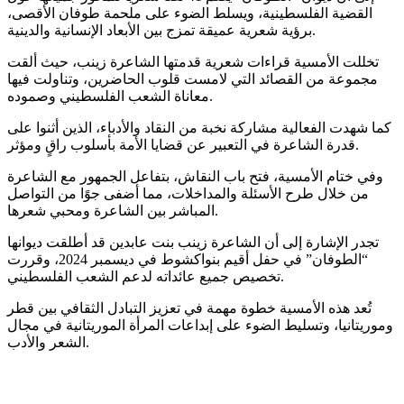
القضية الفلسطينية، ويسلط الضوء على ملحمة طوفان الأقصى،
برؤية شعرية عميقة تمزج بين الأبعاد الإنسانية والدينية.
تخللت الأمسية قراءات شعرية قدمتها الشاعرة زينب، حيث ألقت
مجموعة من القصائد التي لامست قلوب الحاضرين، وتناولت فيها
معاناة الشعب الفلسطيني وصموده.
كما شهدت الفعالية مشاركة نخبة من النقاد والأدباء، الذين أثنوا على
قدرة الشاعرة في التعبير عن قضايا الأمة بأسلوب راقٍ ومؤثر.
وفي ختام الأمسية، فتح باب النقاش، بتفاعل الجمهور مع الشاعرة
من خلال طرح الأسئلة والمداخلات، مما أضفى جوًا من التواصل
المباشر بين الشاعرة ومحبي شعرها.
تجدر الإشارة إلى أن الشاعرة زينب بنت عابدين قد أطلقت ديوانها
“الطوفان” في حفل أقيم بنواكشوط في ديسمبر 2024، وقررت
تخصيص جميع عائداته لدعم الشعب الفلسطيني.
تُعد هذه الأمسية خطوة مهمة في تعزيز التبادل الثقافي بين قطر
وموريتانيا، وتسليط الضوء على إبداعات المرأة الموريتانية في مجال
الشعر والأدب.