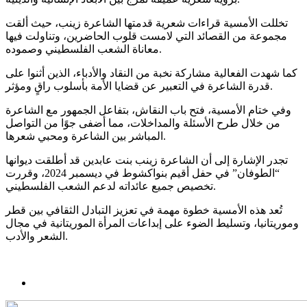
تخللت الأمسية قراءات شعرية قدمتها الشاعرة زينب، حيث ألقت
مجموعة من القصائد التي لامست قلوب الحاضرين، وتناولت فيها
معاناة الشعب الفلسطيني وصموده.
كما شهدت الفعالية مشاركة نخبة من النقاد والأدباء، الذين أثنوا على
قدرة الشاعرة في التعبير عن قضايا الأمة بأسلوب راقٍ ومؤثر.
وفي ختام الأمسية، فتح باب النقاش، بتفاعل الجمهور مع الشاعرة
من خلال طرح الأسئلة والمداخلات، مما أضفى جوًا من التواصل
المباشر بين الشاعرة ومحبي شعرها.
تجدر الإشارة إلى أن الشاعرة زينب بنت عابدين قد أطلقت ديوانها
“الطوفان” في حفل أقيم بنواكشوط في ديسمبر 2024، وقررت
تخصيص جميع عائداته لدعم الشعب الفلسطيني.
تُعد هذه الأمسية خطوة مهمة في تعزيز التبادل الثقافي بين قطر
وموريتانيا، وتسليط الضوء على إبداعات المرأة الموريتانية في مجال
الشعر والأدب.