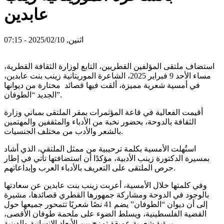
عابدين
اثنين, 2025/02/10 - 07:15
استضاف ملتقى المؤلفين القطريين، التابع لوزارة الثقافة القطرية،
مساء الأحد 9 فبراير 2025، الشاعرة الموريتانية زينب بنت عابدين،
في أمسية شعرية مميزة، ألقت فيها قصائد مختارة من ديوانها
الجديد “الطوفان”.
أقيمت الفعالية في قاعة المؤتمرات بمقر الملتقى بمباني وزارة
الثقافة بالدوحة، بحضور نخبة من الأدباء والمثقفين والمهتمين
بالشعر والأدب من مختلف الجنسيات.
استُهلت الأمسية بكلمة ترحيبية من ممثل الملتقى، الذي أشاد
بمسيرة الدكتورة زينب الأدبية، مؤكدًا أن استضافتها تأتي في إطار
حرص الملتقى على التعريف بالأدباء العرب وإبداعاتهم.
وفي كلمتها خلال الأمسية، أعربت زينب بنت عابدين عن سعادتها
بالوجود في الدوحة ومشاركة جمهورها القطري قصائدها، مشيرة
إلى أن ديوان “الطوفان” يضم 41 نصًا شعريًا تتمحور جميعها حول
القضية الفلسطينية، ويسلط الضوء على ملحمة طوفان الأقصى،
برؤية شعرية عميقة تمزج بين الأبعاد الإنسانية والدينية.