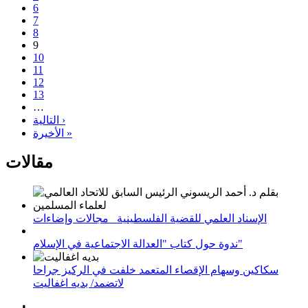
6
7
8
9
10
11
12
13
…
التالية ›
الأخيرة »
مقالات
الإسناد العلمي للقضية الفلسطينية_ مجالات وإضاءات
ندوة حول كتاب "العدالة الاجتماعية في الإسلام"
سكاكين وسهام الإقصاء المتعمد خلفت في الركيز جراحا
لاتضمد/ بديه اغفاليت