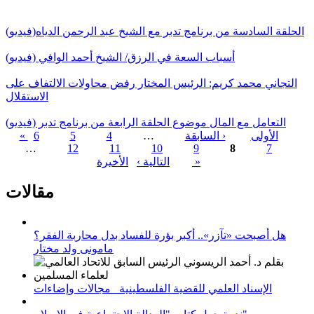
الحلقة السادسة من برنامج تدبر مع الشيخ عبد الرحمن الدياه(فيديو)
أسباب السعة في الرزق/ الشيخ أحمد الوافي (فيديو)
التجاني محمد كريم: الرئيس المختار رفض محاولات الالتفاف على
الاستقلال
التعامل مع المال موضوع الحلقة الرابعة من برنامج تدبر (فيديو)
« الأولى
‹ السابقة
…
4
5
6
…
12
11
10
9
8
7
الصفحات
الأخيرة »
التالية ›
مقالات
هل أصبحت «تآزر».. أكبر بؤرة للفساد بدل محاربة الفقر؟
مامونى ولد مختار
الإسناد العلمي للقضية الفلسطينية_ مجالات وإضاءات